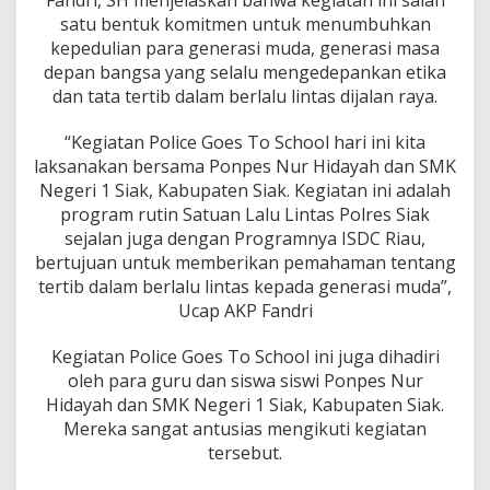
d
satu bentuk komitmen untuk menumbuhkan
a
n
kepedulian para generasi muda, generasi masa
S
depan bangsa yang selalu mengedepankan etika
M
dan tata tertib dalam berlalu lintas dijalan raya.
A
B
“Kegiatan Police Goes To School hari ini kita
e
r
laksanakan bersama Ponpes Nur Hidayah dan SMK
s
Negeri 1 Siak, Kabupaten Siak. Kegiatan ini adalah
a
program rutin Satuan Lalu Lintas Polres Siak
m
sejalan juga dengan Programnya ISDC Riau,
a
bertujuan untuk memberikan pemahaman tentang
I
S
tertib dalam berlalu lintas kepada generasi muda”,
D
Ucap AKP Fandri
C
Kegiatan Police Goes To School ini juga dihadiri
oleh para guru dan siswa siswi Ponpes Nur
Hidayah dan SMK Negeri 1 Siak, Kabupaten Siak.
Mereka sangat antusias mengikuti kegiatan
tersebut.