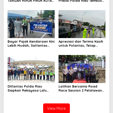
TENGAH HIRUK PIKUK KOTA
Presisi Polda Riau Tembus
PEKANBARU, DITLANTAS
Pedalaman Talang Mamak
POLDA RIAU KOBARKAN
Kobarkan Semangat Merah
SEMANGAT KESELAMATAN,
Putih Hadirkan Kepedulian
NASIONALISME DAN GREEN
Nyata untuk Negeri
POLICING JELANG HUT KE-81
RI
Bayar Pajak Kendaraan Kini
Apresiasi dan Terima Kasih
Lebih Mudah, Satlantas
untuk Polantas, Tetap
Polres Kampar Ajak
Mengabdi di Tengah
Masyarakat Manfaatkan
Guyuran Hujan
Program Pemutihan
Ditlantas Polda Riau
Latihan Bersama Road
Siapkan Rekayasa Lalu
Race Session 2 Pelalawan
Lintas untuk Pekerjaan
Sukses Digelar, Wadah
Sambungan Tol Permai–Tol
Pembinaan Pembalap
Lingkar Pekanbaru,
Muda, Cegah Balap Liar
Keselamatan Masyarakat
dan Gerakkan Ekonomi
View More
Jadi Prioritas
UMKM