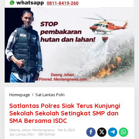
Homepage
/
Sat Lantas Polri
S
a
Satlantas Polres Siak Terus Kunjungi
t
l
Sekolah Sekolah Setingkat SMP dan
a
SMA Bersama ISDC
n
t
Daeng Johan Mentengnews
Mei 8, 2024
a
Sat Lantas Polri
589 Dilihat