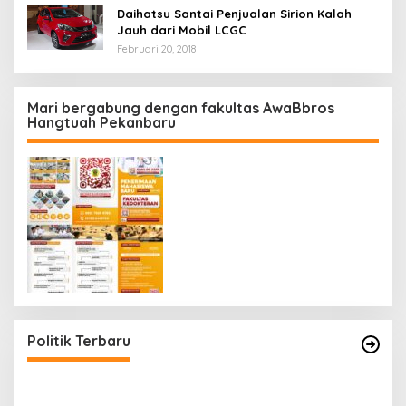
Daihatsu Santai Penjualan Sirion Kalah
Jauh dari Mobil LCGC
Februari 20, 2018
Mari bergabung dengan fakultas AwaBbros
Hangtuah Pekanbaru
Polresta Pekanbaru Tes Urine 101 Personel,
Tegaskan Komitmen Bersih Narkoba
Di Politik, Polri
|
Februari 23, 2026
Politik Terbaru