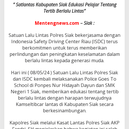
e
” Satlantas Kabupaten Siak Edukasi Pelajar Tentang
k
Tertib Berlalu Lintas”
o
l
a
Mentengnews.com
– Siak :
h
S
Satuan Lalu Lintas Polres Siak bekerjasama dengan
e
Indonesia Safety Driving Center Riau (ISDC) terus
k
berkomitmen untuk terus memberikan
o
l
perlindungan dan peningkatan keselamatan dalam
a
berlalu lintas kepada generasi muda.
h
S
Hari ini ( 08/05/24 ) Satuan Lalu Lintas Polres Siak
e
dan ISDC kembali melaksanakan Police Goes To
t
i
School di Ponpes Nur Hidayah Dayun dan SMK
n
Negeri 1 Siak, memberikan edukasi tentang tertib
g
berlalu lintas dengan harapan terwujudnya
k
Kamseltibcar lantas di Kabupaten Siak secara
a
t
berkesinambungan.
S
M
Kapolres Siak melalui Kasat Lantas Polres Siak AKP
P
Fandri, SH menjelaskan bahwa kegiatan ini salah