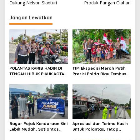
v
Dukung Nelson Sianturi
Produk Pangan Olahan
i
Jangan Lewatkan
g
a
s
i
p
o
POLANTAS KARIB HADIR DI
TIM Ekspedisi Merah Putih
s
TENGAH HIRUK PIKUK KOTA
Presisi Polda Riau Tembus
PEKANBARU, DITLANTAS
Pedalaman Talang Mamak
POLDA RIAU KOBARKAN
Kobarkan Semangat Merah
SEMANGAT KESELAMATAN,
Putih Hadirkan Kepedulian
NASIONALISME DAN GREEN
Nyata untuk Negeri
POLICING JELANG HUT KE-81
RI
Bayar Pajak Kendaraan Kini
Apresiasi dan Terima Kasih
Lebih Mudah, Satlantas
untuk Polantas, Tetap
Polres Kampar Ajak
Mengabdi di Tengah