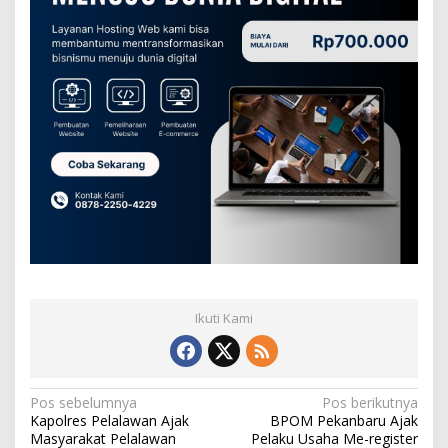
Ikuti Kami
N
Pos sebelumnya
Pos berikutnya
Kapolres Pelalawan Ajak
BPOM Pekanbaru Ajak
a
Masyarakat Pelalawan
Pelaku Usaha Me-register