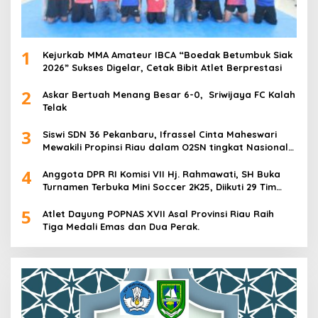
1
Kejurkab MMA Amateur IBCA “Boedak Betumbuk Siak
2026” Sukses Digelar, Cetak Bibit Atlet Berprestasi
2
Askar Bertuah Menang Besar 6-0, Sriwijaya FC Kalah
Telak
3
Siswi SDN 36 Pekanbaru, Ifrassel Cinta Maheswari
Mewakili Propinsi Riau dalam O2SN tingkat Nasional
2025 di Cabor Senam Putri
4
Anggota DPR RI Komisi VII Hj. Rahmawati, SH Buka
Turnamen Terbuka Mini Soccer 2K25, Diikuti 29 Tim
Pria dan Wanita di Kalimantan Utara
5
Atlet Dayung POPNAS XVII Asal Provinsi Riau Raih
Tiga Medali Emas dan Dua Perak.