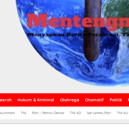
aerah
Hukum & Kriminal
Olahraga
Otomatif
Politik
nkumham
TNI
Polri – Pemilu Damai
TNI AD
Sat Lantas Polri
TNI AU