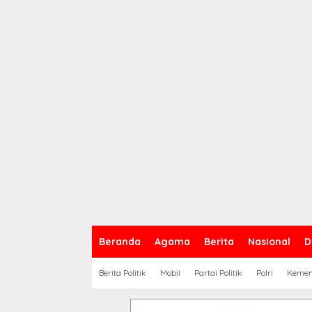
Beranda
Agama
Berita
Nasional
D
Berita Politik
Mobil
Partai Politik
Polri
Keme