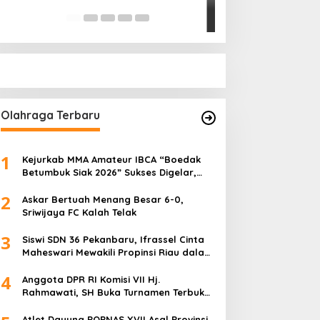
Pihak Kemana?
Di Politik
|
Januari 18, 
Olahraga Terbaru
1
Kejurkab MMA Amateur IBCA “Boedak
Betumbuk Siak 2026” Sukses Digelar,
Cetak Bibit Atlet Berprestasi
2
Askar Bertuah Menang Besar 6-0,
Sriwijaya FC Kalah Telak
3
Siswi SDN 36 Pekanbaru, Ifrassel Cinta
Maheswari Mewakili Propinsi Riau dalam
O2SN tingkat Nasional 2025 di Cabor
4
Senam Putri
Anggota DPR RI Komisi VII Hj.
Rahmawati, SH Buka Turnamen Terbuka
Mini Soccer 2K25, Diikuti 29 Tim Pria dan
Wanita di Kalimantan Utara
Atlet Dayung POPNAS XVII Asal Provinsi