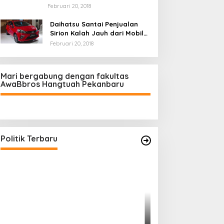
Februari 20, 2018
Daihatsu Santai Penjualan
Sirion Kalah Jauh dari Mobil
LCGC
Februari 20, 2018
Mari bergabung dengan fakultas
AwaBbros Hangtuah Pekanbaru
Polresta Pekanbaru Tes Urine 101
Personel, Tegaskan Komitmen
Bersih Narkoba
Di Politik, Polri
|
Februari 23, 2026
Politik Terbaru
Prof Sutan Naso
“Jago” Siaga Per