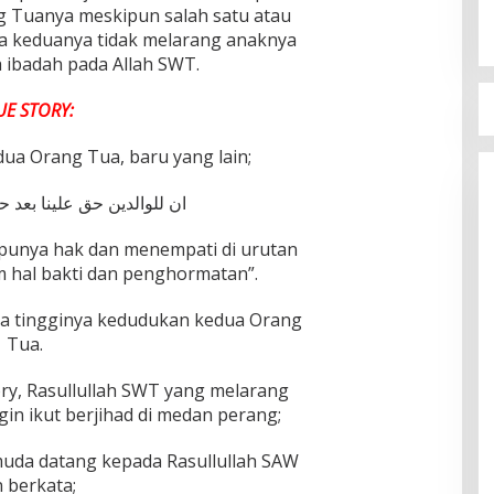
 Tuanya meskipun salah satu atau
a keduanya tidak melarang anaknya
 ibadah pada Allah SWT.
UE STORY:
ua Orang Tua, baru yang lain;
ان للوالدين حق علينا بعد ح
punya hak dan menempati di urutan
m hal bakti dan penghormatan”.
a tingginya kedudukan kedua Orang
Tua.
story, Rasullullah SWT yang melarang
in ikut berjihad di medan perang;
muda datang kepada Rasullullah SAW
 berkata;