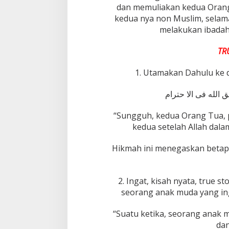
a
dan memuliakan kedua Orang
p
kedua nya non Muslim, selam
a
melakukan ibadah
k
n
y
TR
a
1. Utamakan Dahulu ke d
ق الله فى الا حترام
“Sungguh, kedua Orang Tua, 
kedua setelah Allah dala
Hikmah ini menegaskan betap
2. Ingat, kisah nyata, true 
seorang anak muda yang ing
“Suatu ketika, seorang anak 
dan