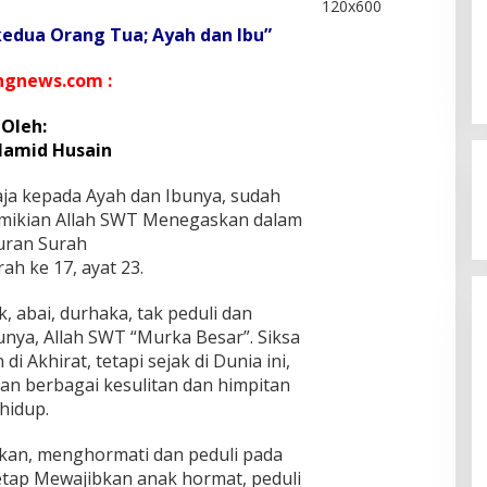
 kedua Orang Tua; Ayah dan Ibu”
gnews.com :
Oleh:
Hamid Husain
saja kepada Ayah dan Ibunya, sudah
mikian Allah SWT Menegaskan dalam
uran Surah
Kegaduhan Yang Membuat
urah ke 17, ayat 23.
Sejumlah Tokoh Semakin Santer
Menjadi Buah Bibir Masyarakat
Di Politik
|
Mei 6, 2026
 abai, durhaka, tak peduli dan
nya, Allah SWT “Murka Besar”. Siksa
di Akhirat, tetapi sejak di Dunia ini,
an berbagai kesulitan dan himpitan
hidup.
kan, menghormati dan peduli pada
etap Mewajibkan anak hormat, peduli