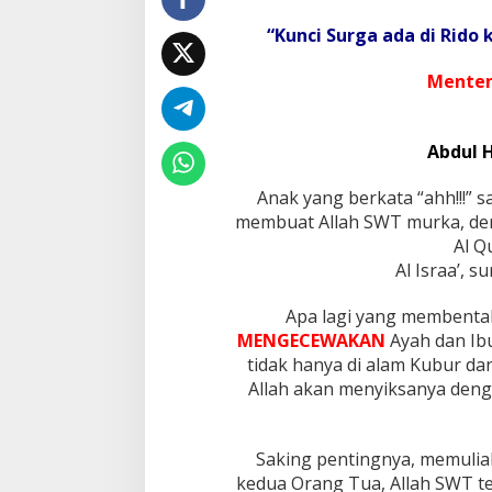
k
A
“Kunci Surga ada di Rido
n
a
Menten
k
Y
a
n
Abdul 
g
M
Anak yang berkata “ahh!!!” 
e
membuat Allah SWT murka, de
n
g
Al Q
e
Al Israa’, s
c
e
Apa lagi yang membentak,
w
MENGECEWAKAN
Ayah dan Ibu
a
k
tidak hanya di alam Kubur dan 
a
Allah akan menyiksanya deng
n
I
b
Saking pentingnya, memulia
u
B
kedua Orang Tua, Allah SWT t