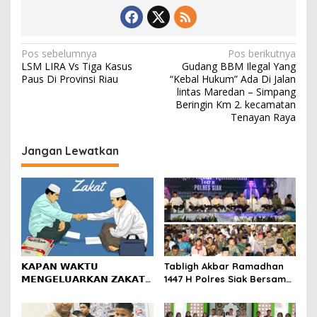
N
Pos sebelumnya
Pos berikutnya
LSM LIRA Vs Tiga Kasus
Gudang BBM Ilegal Yang
a
Paus Di Provinsi Riau
“Kebal Hukum” Ada Di Jalan
v
lintas Maredan – Simpang
Beringin Km 2. kecamatan
i
Tenayan Raya
g
Jangan Lewatkan
a
s
i
p
o
s
𝗞𝗔𝗣𝗔𝗡 𝗪𝗔𝗞𝗧𝗨
Tabligh Akbar Ramadhan
𝗠𝗘𝗡𝗚𝗘𝗟𝗨𝗔𝗥𝗞𝗔𝗡 𝗭𝗔𝗞𝗔𝗧
1447 H Polres Siak Bersama
𝗙𝗜𝗧𝗥𝗔𝗛?
UAS Dihadiri Kapolda Riau,
Masyarakat Tumpah Ruah