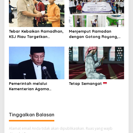
Tebar Kebaikan Ramadhan,
Menjemput Ramadan
KSJ Riau Targetkan
dengan Gotong Royong,
Santunan bagi 1.000
Rutan Pekanbaru dan
Penerima Manfaat di
Warga Binaan Bersihkan
Berbagai Wilayah
Masjid
Pemerintah melalui
Tetap Semangat
Kementerian Agama
Republik Indonesia resmi
menetapkan 1 Ramadan
1447 Hijriah jatuh pada
Kamis, 19 Februari 2026.
Tinggalkan Balasan
Alamat email Anda tidak akan dipublikasikan.
Ruas yang wajib