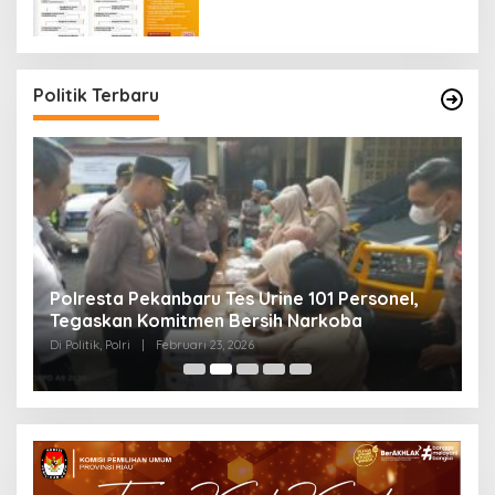
Politik Terbaru
Polresta Pekanbaru Tes Urine 101 Personel,
P
Tegaskan Komitmen Bersih Narkoba
S
Di Politik, Polri
|
Februari 23, 2026
Di 