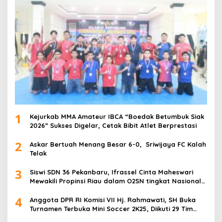
1
Kejurkab MMA Amateur IBCA “Boedak Betumbuk Siak
2026” Sukses Digelar, Cetak Bibit Atlet Berprestasi
2
Askar Bertuah Menang Besar 6-0, Sriwijaya FC Kalah
Telak
3
Siswi SDN 36 Pekanbaru, Ifrassel Cinta Maheswari
Mewakili Propinsi Riau dalam O2SN tingkat Nasional
2025 di Cabor Senam Putri
4
Anggota DPR RI Komisi VII Hj. Rahmawati, SH Buka
Turnamen Terbuka Mini Soccer 2K25, Diikuti 29 Tim
Pria dan Wanita di Kalimantan Utara