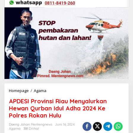
Homepage
/
Agama
A
P
APDESI Provinsi Riau Menyalurkan
D
E
Hewan Qurban Idul Adha 2024 Ke
S
Polres Rokan Hulu
I
P
Daeng Johan Mentengnews
Juni 16, 2024
r
Agama
388 Dilihat