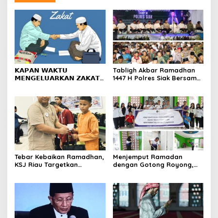
𝗞𝗔𝗣𝗔𝗡 𝗪𝗔𝗞𝗧𝗨
Tabligh Akbar Ramadhan
𝗠𝗘𝗡𝗚𝗘𝗟𝗨𝗔𝗥𝗞𝗔𝗡 𝗭𝗔𝗞𝗔𝗧
1447 H Polres Siak Bersama
𝗙𝗜𝗧𝗥𝗔𝗛?
UAS Dihadiri Kapolda Riau,
Masyarakat Tumpah Ruah
Tebar Kebaikan Ramadhan,
Menjemput Ramadan
KSJ Riau Targetkan
dengan Gotong Royong,
Santunan bagi 1.000
Rutan Pekanbaru dan
Penerima Manfaat di
Warga Binaan Bersihkan
Berbagai Wilayah
Masjid