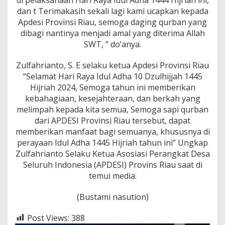
e
dan t Terimakasih sekali lagi kami ucapkan kepada
s
R
Apdesi Provinsi Riau, semoga daging qurban yang
o
dibagi nantinya menjadi amal yang diterima Allah
k
SWT, ” do’anya.
a
n
Zulfahrianto, S. E selaku ketua Apdesi Provinsi Riau
H
u
“Selamat Hari Raya Idul Adha 10 Dzulhijjah 1445
l
Hijriah 2024, Semoga tahun ini memberikan
u
kebahagiaan, kesejahteraan, dan berkah yang
melimpah kepada kita semua, Semoga sapi qurban
dari APDESI Provinsi Riau tersebut, dapat
memberikan manfaat bagi semuanya, khususnya di
perayaan Idul Adha 1445 Hijriah tahun ini” Ungkap
Zulfahrianto Selaku Ketua Asosiasi Perangkat Desa
Seluruh Indonesia (APDESI) Provins Riau saat di
temui media.
(Bustami nasution)
Post Views:
388