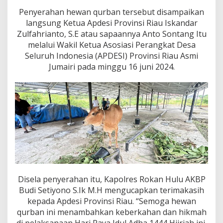
n
Q
Penyerahan hewan qurban tersebut disampaikan
u
langsung Ketua Apdesi Provinsi Riau Iskandar
r
Zulfahrianto, S.E atau sapaannya Anto Sontang Itu
b
melalui Wakil Ketua Asosiasi Perangkat Desa
a
Seluruh Indonesia (APDESI) Provinsi Riau Asmi
n
I
Jumairi pada minggu 16 juni 2024.
d
u
l
A
d
h
a
2
0
2
4
K
Disela penyerahan itu, Kapolres Rokan Hulu AKBP
e
Budi Setiyono S.Ik M.H mengucapkan terimakasih
P
o
kepada Apdesi Provinsi Riau. “Semoga hewan
l
qurban ini menambahkan keberkahan dan hikmah
r
di pelaksanaan Hari Raya Idul Adha 1444 Hijriah ini,