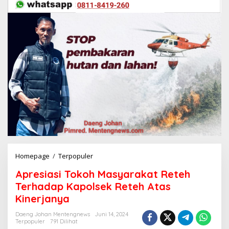
Homepage
/
Terpopuler
A
p
Apresiasi Tokoh Masyarakat Reteh
r
e
Terhadap Kapolsek Reteh Atas
s
Kinerjanya
i
a
Daeng Johan Mentengnews
Juni 14, 2024
s
Terpopuler
791 Dilihat