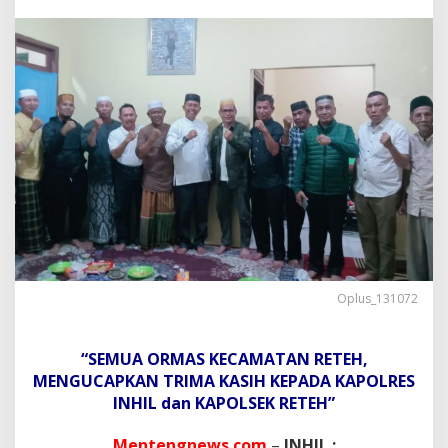
i
T
o
k
o
h
M
a
s
y
a
r
a
k
a
t
R
Oplus_131072
e
t
e
“SEMUA ORMAS KECAMATAN RETEH,
h
T
MENGUCAPKAN TRIMA KASIH KEPADA KAPOLRES
e
INHIL dan KAPOLSEK RETEH”
r
h
Mentengnews.com
–
INHIL :