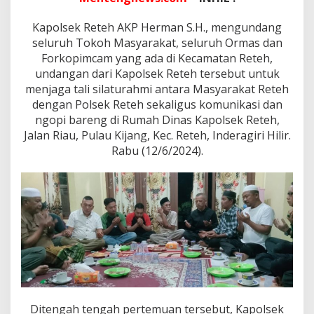
a
d
Kapolsek Reteh AKP Herman S.H., mengundang
a
p
seluruh Tokoh Masyarakat, seluruh Ormas dan
K
Forkopimcam yang ada di Kecamatan Reteh,
a
undangan dari Kapolsek Reteh tersebut untuk
p
menjaga tali silaturahmi antara Masyarakat Reteh
o
l
dengan Polsek Reteh sekaligus komunikasi dan
s
ngopi bareng di Rumah Dinas Kapolsek Reteh,
e
Jalan Riau, Pulau Kijang, Kec. Reteh, Inderagiri Hilir.
k
Rabu (12/6/2024).
R
e
t
e
h
A
t
a
s
K
i
n
e
Ditengah tengah pertemuan tersebut, Kapolsek