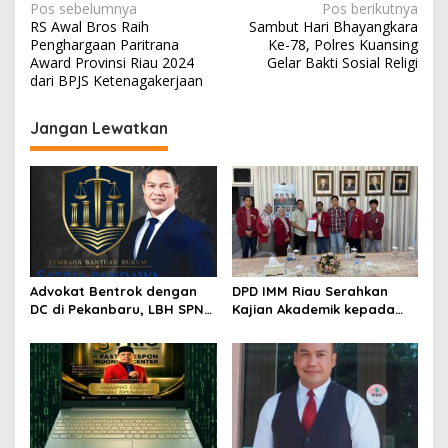
N
Pos sebelumnya
Pos berikutnya
RS Awal Bros Raih
Sambut Hari Bhayangkara
a
Penghargaan Paritrana
Ke-78, Polres Kuansing
v
Award Provinsi Riau 2024
Gelar Bakti Sosial Religi
dari BPJS Ketenagakerjaan
i
g
Jangan Lewatkan
a
s
i
p
o
s
Advokat Bentrok dengan
DPD IMM Riau Serahkan
DC di Pekanbaru, LBH SPN
Kajian Akademik kepada
Desak Polda Riau Usut
DPD RI, Desak Perjuangkan
Dugaan Premanisme
Keadilan bagi Provinsi Riau