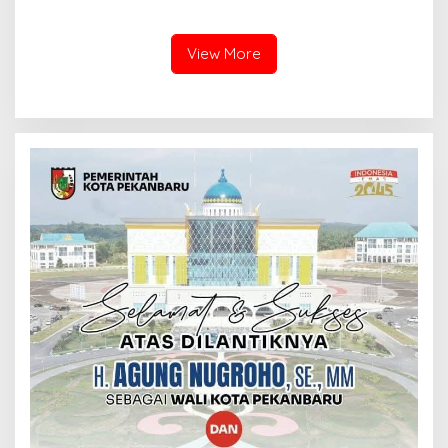
Perjuangan Lahirnya
Sekolah Djuwita
Kabupaten Kepulauan
Meranti
View More