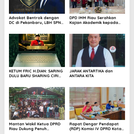
Advokat Bentrok dengan
DPD IMM Riau Serahkan
DC di Pekanbaru, LBH SPN
Kajian Akademik kepada
Desak Polda Riau Usut
DPD RI, Desak Perjuangkan
Dugaan Premanisme
Keadilan bagi Provinsi Riau
KETUM FRIC H.DIAN: SARING
JARAK ANTARTIKA dan
DULU BARU SHARING CIRI
ANTARA KITA
ORANG BIJAK BERMEDIA
SOSIAL
Mantan Wakil Ketua DPRD
Rapat Dengar Pendapat
Riau Dukung Penuh
(RDP) Komisi IV DPRD Kota
Penerbitan Buku Sejarah
Batam terkait polemik