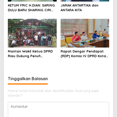
KETUM FRIC H.DIAN: SARING
JARAK ANTARTIKA dan
DULU BARU SHARING CIRI
ANTARA KITA
ORANG BIJAK BERMEDIA
SOSIAL
Mantan Wakil Ketua DPRD
Rapat Dengar Pendapat
Riau Dukung Penuh
(RDP) Komisi IV DPRD Kota
Penerbitan Buku Sejarah
Batam terkait polemik
Perjuangan Lahirnya
Sekolah Djuwita
Kabupaten Kepulauan
Meranti
Tinggalkan Balasan
Alamat email Anda tidak akan dipublikasikan.
Ruas yang wajib
ditandai
*