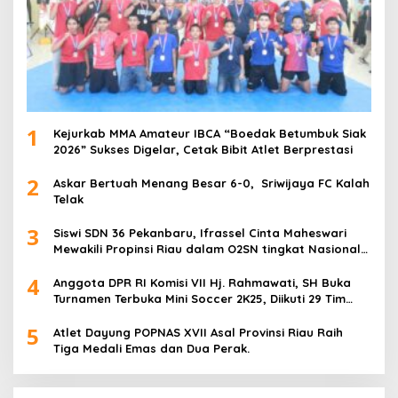
1
Kejurkab MMA Amateur IBCA “Boedak Betumbuk Siak
2026” Sukses Digelar, Cetak Bibit Atlet Berprestasi
2
Askar Bertuah Menang Besar 6-0, Sriwijaya FC Kalah
Telak
3
Siswi SDN 36 Pekanbaru, Ifrassel Cinta Maheswari
Mewakili Propinsi Riau dalam O2SN tingkat Nasional
2025 di Cabor Senam Putri
4
Anggota DPR RI Komisi VII Hj. Rahmawati, SH Buka
Turnamen Terbuka Mini Soccer 2K25, Diikuti 29 Tim
Pria dan Wanita di Kalimantan Utara
5
Atlet Dayung POPNAS XVII Asal Provinsi Riau Raih
Tiga Medali Emas dan Dua Perak.