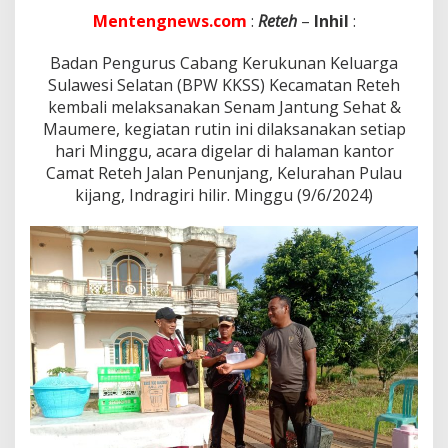
a
Mentengnews.com
:
Reteh
–
Inhil
:
n
t
u
Badan Pengurus Cabang Kerukunan Keluarga
n
Sulawesi Selatan (BPW KKSS) Kecamatan Reteh
g
kembali melaksanakan Senam Jantung Sehat &
S
Maumere, kegiatan rutin ini dilaksanakan setiap
e
h
hari Minggu, acara digelar di halaman kantor
a
Camat Reteh Jalan Penunjang, Kelurahan Pulau
t
kijang, Indragiri hilir. Minggu (9/6/2024)
&
M
a
u
m
e
r
e