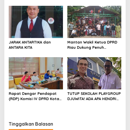
DPD RI, Desak Perjuangkan
ORANG BIJAK BERMEDIA
Keadilan bagi Provinsi Riau
SOSIAL
JARAK ANTARTIKA dan
Mantan Wakil Ketua DPRD
ANTARA KITA
Riau Dukung Penuh
Penerbitan Buku Sejarah
Perjuangan Lahirnya
Kabupaten Kepulauan
Meranti
Rapat Dengar Pendapat
TUTUP SEKOLAH PLAYGROUP
(RDP) Komisi IV DPRD Kota
DJUWITA! ADA APA HENDRI
Batam terkait polemik
ARULAN BELA MATI-MATIAN ?
Sekolah Djuwita
Tinggalkan Balasan