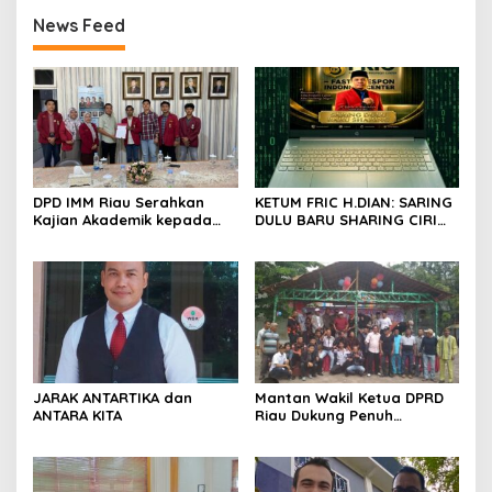
News Feed
DPD IMM Riau Serahkan
KETUM FRIC H.DIAN: SARING
Kajian Akademik kepada
DULU BARU SHARING CIRI
DPD RI, Desak Perjuangkan
ORANG BIJAK BERMEDIA
Keadilan bagi Provinsi Riau
SOSIAL
JARAK ANTARTIKA dan
Mantan Wakil Ketua DPRD
ANTARA KITA
Riau Dukung Penuh
Penerbitan Buku Sejarah
Perjuangan Lahirnya
Kabupaten Kepulauan
Meranti