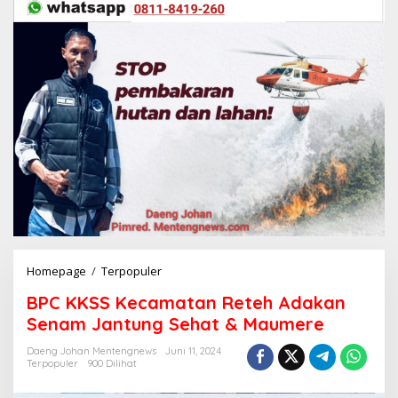
Homepage
/
Terpopuler
B
P
BPC KKSS Kecamatan Reteh Adakan
C
K
Senam Jantung Sehat & Maumere
K
S
Daeng Johan Mentengnews
Juni 11, 2024
Terpopuler
900 Dilihat
S
K