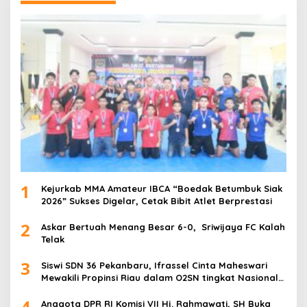
1
Kejurkab MMA Amateur IBCA “Boedak Betumbuk Siak
2026” Sukses Digelar, Cetak Bibit Atlet Berprestasi
2
Askar Bertuah Menang Besar 6-0, Sriwijaya FC Kalah
Telak
3
Siswi SDN 36 Pekanbaru, Ifrassel Cinta Maheswari
Mewakili Propinsi Riau dalam O2SN tingkat Nasional
2025 di Cabor Senam Putri
4
Anggota DPR RI Komisi VII Hj. Rahmawati, SH Buka