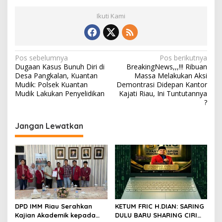
Ikuti Kami
N
Pos sebelumnya
Pos berikutnya
Dugaan Kasus Bunuh Diri di
BreakingNews,,,!!! Ribuan
a
Desa Pangkalan, Kuantan
Massa Melakukan Aksi
v
Mudik: Polsek Kuantan
Demontrasi Didepan Kantor
Mudik Lakukan Penyelidikan
Kajati Riau, Ini Tuntutannya
i
?
g
Jangan Lewatkan
a
s
i
p
o
s
DPD IMM Riau Serahkan
KETUM FRIC H.DIAN: SARING
Kajian Akademik kepada
DULU BARU SHARING CIRI