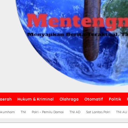
aerah
Hukum & Kriminal
Olahraga
Otomatif
Politik
nkumham
TNI
Polri – Pemilu Damai
TNI AD
Sat Lantas Polri
TNI AU