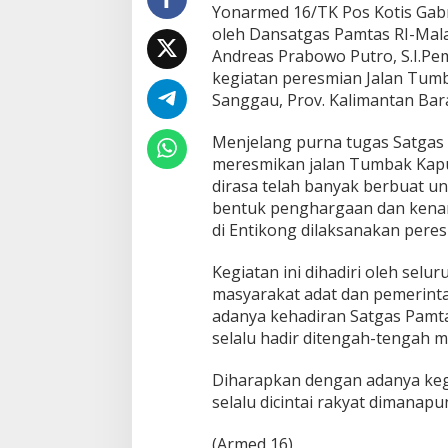
s
Yonarmed 16/TK Pos Kotis Gab
R
oleh Dansatgas Pamtas RI-Mal
I
Andreas Prabowo Putro, S.I.Pem
-
kegiatan peresmian Jalan Tumb
M
a
Sanggau, Prov. Kalimantan Bara
l
a
Menjelang purna tugas Satgas
y
meresmikan jalan Tumbak Kapu
s
dirasa telah banyak berbuat u
i
a
bentuk penghargaan dan kena
Y
di Entikong dilaksanakan peres
o
n
Kegiatan ini dihadiri oleh sel
a
masyarakat adat dan pemerint
r
m
adanya kehadiran Satgas Pamt
e
selalu hadir ditengah-tengah m
d
1
Diharapkan dengan adanya kegi
6
selalu dicintai rakyat dimanapu
/
T
K
(Armed 16)