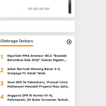
Pihak Kemana?
Di Politik
|
Januari 18, 
Olahraga Terbaru
1
Kejurkab MMA Amateur IBCA “Boedak
Betumbuk Siak 2026” Sukses Digelar,
Cetak Bibit Atlet Berprestasi
2
Askar Bertuah Menang Besar 6-0,
Sriwijaya FC Kalah Telak
3
Siswi SDN 36 Pekanbaru, Ifrassel Cinta
Maheswari Mewakili Propinsi Riau dalam
O2SN tingkat Nasional 2025 di Cabor
4
Senam Putri
Anggota DPR RI Komisi VII Hj.
Rahmawati, SH Buka Turnamen Terbuka
Mini Soccer 2K25, Diikuti 29 Tim Pria dan