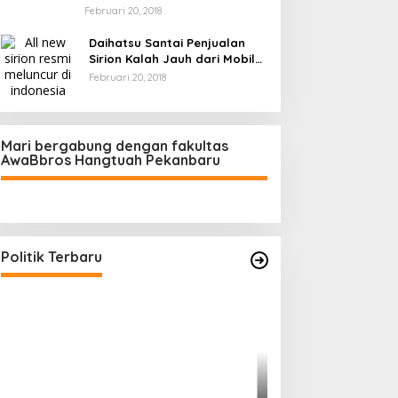
Februari 20, 2018
Daihatsu Santai Penjualan
Sirion Kalah Jauh dari Mobil
LCGC
Februari 20, 2018
Mari bergabung dengan fakultas
AwaBbros Hangtuah Pekanbaru
Polresta Pekanbaru Tes Urine 101
Personel, Tegaskan Komitmen
Bersih Narkoba
Di Politik, Polri
|
Februari 23, 2026
Politik Terbaru
Prof Sutan Naso
“Jago” Siaga Per