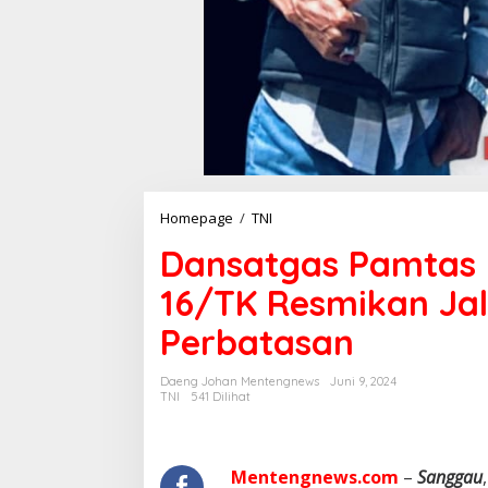
Homepage
/
TNI
D
a
Dansatgas Pamtas 
n
s
16/TK Resmikan Ja
a
t
Perbatasan
g
a
s
Daeng Johan Mentengnews
Juni 9, 2024
P
TNI
541 Dilihat
a
m
t
a
Mentengnews.com
–
Sanggau