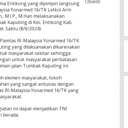
ma Entikong yang dipimpin langsung
aysia Yonarmed 16/TK Letkol Arm
., M.I.P., M.Han melaksanakan
ak Kaputing di Kec. Entikong Kab.
t. Sabtu (8/6/2024)
 Pamtas RI-Malaysia Yonarmed 16/TK
ting yang dilaksanakan dikarenakan
ntuk masyarakat sekitar sehingga
ngan untuk masyarakat perbatasan
mian jalan Tumbak Kaputing ini.
Kegaduhan Yang Membuat
Sejumlah Tokoh Semakin Santer
uruh elemen masyarakat, tokoh
Menjadi Buah Bibir Masyarakat
Di Politik
|
Mei 6, 2026
ahan yang sangat antusias dengan
as RI-Malaysia Yonarmed 16/TK yang
asyarakat.
atan ini dapat menjadikan TNI
n berada.