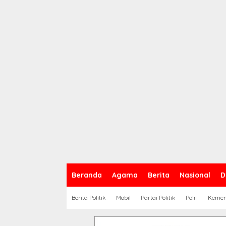
Beranda
Agama
Berita
Nasional
D
Berita Politik
Mobil
Partai Politik
Polri
Keme