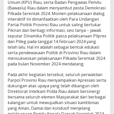
r
Umum (KPU) Riau, serta Badan Pengawas Pemilu
2
(Bawaslu) Riau dalam menyambut pesta Demokrasi
0
Pilkada Serentak 2024. Momen pelaksanaan dialog
2
interaktif ini dimanfaatkan oleh Para Undangan
4
Partai Politik Provinsi Riau untuk saling bertukar
Pikiran dan berbagi informasi, sesi tanya – jawab
seputar Dinamika Politik pasca pelaksanaan Pilpres
dan Pilleg pada tanggal 14 Februari 2024 yang
telah lalu. Hal ini adalah sebagai bentuk edukasi
serta pendewasaan Politik di Provinsi Riau dalam
mensukseskan pelaksanaan Pilkada Serentak 2024
pada bulan November 2024 mendatang.
Pada akhir kegiatan tersebut, seluruh perwakilan
Parpol Provinsi Riau menyampaikan Apresiasi serta
dukungan atas upaya yang telah dibangun oleh
Direktorat Intelkam Polda Riau dalam bersinergi
bersama seluruh elemen Masyarakat dari berbagai
kalangan untuk mewujudkan situasi kamtibmas
yang Aman, Damai dan kondusif menjelang
pelaksanaan Pemilu Kepala Daerah Serentak 2024