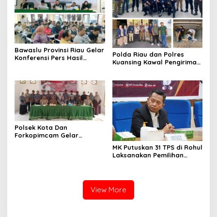
Bawaslu Provinsi Riau Gelar
Polda Riau dan Polres
Konferensi Pers Hasil
Kuansing Kawal Pengiriman
Pengawasan dan
Surat Surat suara KPU
Penanganan Pelanggaran
Kuansing.
Pada Masa Kampanye 2024
Polsek Kota Dan
Forkopimcam Gelar
Cooling System Sambut
MK Putuskan 31 TPS di Rohul
Pilkada 2024 di Kelurahan
Laksanakan Pemilihan
Kota Tinggi
Ulang
View More