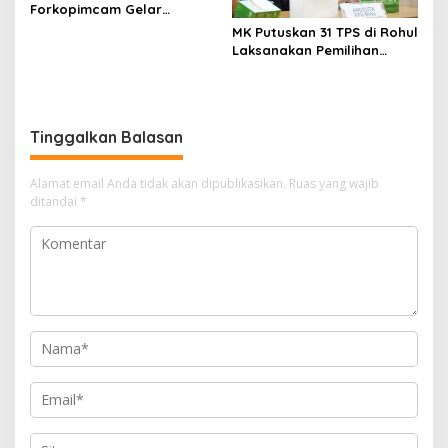
Forkopimcam Gelar
Cooling System Sambut
MK Putuskan 31 TPS di Rohul
Pilkada 2024 di Kelurahan
Laksanakan Pemilihan
Kota Tinggi
Ulang
Tinggalkan Balasan
Alamat email Anda tidak akan dipublikasikan.
Ruas yang wajib
ditandai
*