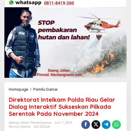
Homepage
/
Pemilu Damai
D
i
Direktorat Intelkam Polda Riau Gelar
r
e
Dialog Interaktif Sukseskan Pilkada
k
Serentak Pada November 2024
t
o
Daeng Johan Mentengnews
Juni 7, 2024
r
Pemilu Damai
426 Dilihat