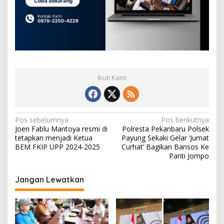
Ikuti Kami
N
Pos sebelumnya
Pos berikutnya
Joen Fablu Mantoya resmi di
Polresta Pekanbaru Polsek
a
tetapkan menjadi Ketua
Payung Sekaki Gelar ‘Jumat
v
BEM FKIP UPP 2024-2025
Curhat’ Bagikan Bansos Ke
Panti Jompo
i
g
Jangan Lewatkan
a
s
i