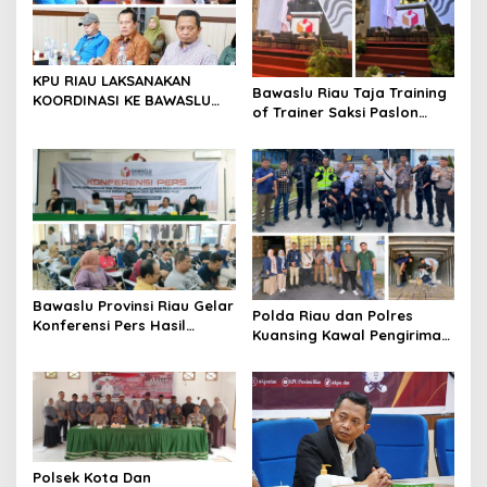
p
o
s
KPU RIAU LAKSANAKAN
Bawaslu Riau Taja Training
KOORDINASI KE BAWASLU
of Trainer Saksi Paslon
RIAU
Kepala Daerah, Ini Yang
Diharapkan
Bawaslu Provinsi Riau Gelar
Polda Riau dan Polres
Konferensi Pers Hasil
Kuansing Kawal Pengiriman
Pengawasan dan
Surat Surat suara KPU
Penanganan Pelanggaran
Kuansing.
Pada Masa Kampanye 2024
Polsek Kota Dan