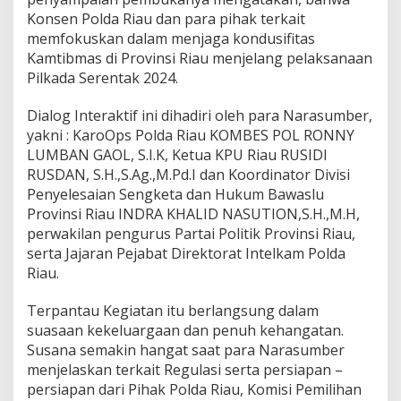
i
Konsen Polda Riau dan para pihak terkait
l
k
memfokuskan dalam menjaga kondusifitas
a
Kamtibmas di Provinsi Riau menjelang pelaksanaan
d
Pilkada Serentak 2024.
a
S
Dialog Interaktif ini dihadiri oleh para Narasumber,
e
r
yakni : KaroOps Polda Riau KOMBES POL RONNY
e
LUMBAN GAOL, S.I.K, Ketua KPU Riau RUSIDI
n
RUSDAN, S.H.,S.Ag.,M.Pd.I dan Koordinator Divisi
t
Penyelesaian Sengketa dan Hukum Bawaslu
a
Provinsi Riau INDRA KHALID NASUTION,S.H.,M.H,
k
P
perwakilan pengurus Partai Politik Provinsi Riau,
a
serta Jajaran Pejabat Direktorat Intelkam Polda
d
Riau.
a
N
Terpantau Kegiatan itu berlangsung dalam
o
v
suasaan kekeluargaan dan penuh kehangatan.
e
Susana semakin hangat saat para Narasumber
m
menjelaskan terkait Regulasi serta persiapan –
b
persiapan dari Pihak Polda Riau, Komisi Pemilihan
e