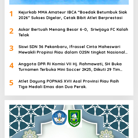
1
Kejurkab MMA Amateur IBCA “Boedak Betumbuk Siak
2026” Sukses Digelar, Cetak Bibit Atlet Berprestasi
2
Askar Bertuah Menang Besar 6-0, Sriwijaya FC Kalah
Telak
3
Siswi SDN 36 Pekanbaru, Ifrassel Cinta Maheswari
Mewakili Propinsi Riau dalam O2SN tingkat Nasional
2025 di Cabor Senam Putri
4
Anggota DPR RI Komisi VII Hj. Rahmawati, SH Buka
Turnamen Terbuka Mini Soccer 2K25, Diikuti 29 Tim
Pria dan Wanita di Kalimantan Utara
5
Atlet Dayung POPNAS XVII Asal Provinsi Riau Raih
Tiga Medali Emas dan Dua Perak.