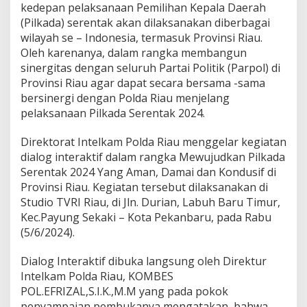
i
kedepan pelaksanaan Pemilihan Kepala Daerah
a
(Pilkada) serentak akan dilaksanakan diberbagai
l
wilayah se – Indonesia, termasuk Provinsi Riau.
o
g
Oleh karenanya, dalam rangka membangun
I
sinergitas dengan seluruh Partai Politik (Parpol) di
n
Provinsi Riau agar dapat secara bersama -sama
t
bersinergi dengan Polda Riau menjelang
e
pelaksanaan Pilkada Serentak 2024.
r
a
k
Direktorat Intelkam Polda Riau menggelar kegiatan
t
dialog interaktif dalam rangka Mewujudkan Pilkada
i
Serentak 2024 Yang Aman, Damai dan Kondusif di
f
Provinsi Riau. Kegiatan tersebut dilaksanakan di
S
u
Studio TVRI Riau, di Jln. Durian, Labuh Baru Timur,
k
Kec.Payung Sekaki – Kota Pekanbaru, pada Rabu
s
(5/6/2024).
e
s
Dialog Interaktif dibuka langsung oleh Direktur
k
a
Intelkam Polda Riau, KOMBES
n
POL.EFRIZAL,S.I.K.,M.M yang pada pokok
P
penyampaian pembukanya mengatakan, bahwa