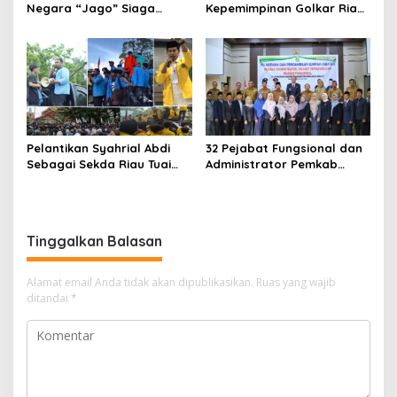
Negara “Jago” Siaga
Kepemimpinan Golkar Riau
Perang, Presiden RI Pihak
di Era Digital
Kemana?
Pelantikan Syahrial Abdi
32 Pejabat Fungsional dan
Sebagai Sekda Riau Tuai
Administrator Pemkab
Kritik Mahasiswa: “Pejabat
Meranti Dilantik
Jangan Jauh dari Aktivis
Kampus”
Tinggalkan Balasan
Alamat email Anda tidak akan dipublikasikan.
Ruas yang wajib
ditandai
*