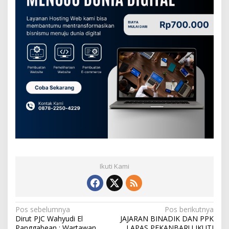
Ikuti Kami
N
Pos sebelumnya
Pos berikutnya
Dirut PJC Wahyudi El
JAJARAN BINADIK DAN PPK
a
Panggabean : Wartawan
LAPAS PEKANBARU IKUTI