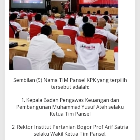
K
P
K
2
0
2
4
-
2
0
2
9
Sembilan (9) Nama TIM Pansel KPK yang terpilih
tersebut adalah:
1. Kepala Badan Pengawas Keuangan dan
Pembangunan Muhammad Yusuf Ateh selaku
Ketua Tim Pansel
2. Rektor Institut Pertanian Bogor Prof Arif Satria
selaku Wakil Ketua Tim Pansel.