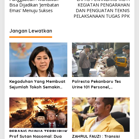
v
Bisa Dijadikan ‘Jembatan
KEGIATAN PENGARAHAN
Emas’ Menuju Sukses
DAN PENGUATAN TEKNIS
i
PELAKSANAAN TUGAS PPK
g
Jangan Lewatkan
a
s
i
p
o
s
Kegaduhan Yang Membuat
Polresta Pekanbaru Tes
Sejumlah Tokoh Semakin
Urine 101 Personel,
Santer Menjadi Buah Bibir
Tegaskan Komitmen Bersih
Masyarakat
Narkoba
Prof Sutan Nasomal: Dua
ZAHRUL FAUZI : Transisi