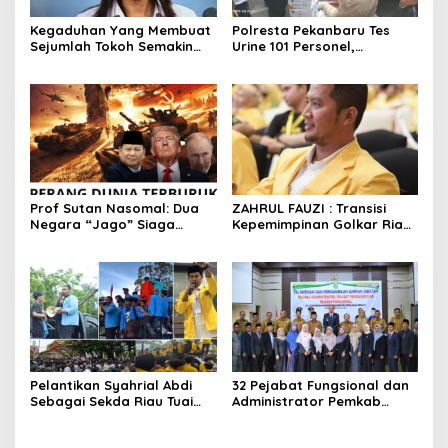
Kegaduhan Yang Membuat
Polresta Pekanbaru Tes
Sejumlah Tokoh Semakin
Urine 101 Personel,
Santer Menjadi Buah Bibir
Tegaskan Komitmen Bersih
Masyarakat
Narkoba
Prof Sutan Nasomal: Dua
ZAHRUL FAUZI : Transisi
Negara “Jago” Siaga
Kepemimpinan Golkar Riau
Perang, Presiden RI Pihak
di Era Digital
Kemana?
Pelantikan Syahrial Abdi
32 Pejabat Fungsional dan
Sebagai Sekda Riau Tuai
Administrator Pemkab
Kritik Mahasiswa: “Pejabat
Meranti Dilantik
Jangan Jauh dari Aktivis