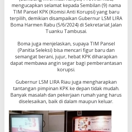
D
mengucapkan selamat kepada Sembilan (9) nama
u
TIM Pansel KPK (Komisi Anti Korupsi) yang baru
k
u
terpilih, demikian disampaikan Gubernur LSM LIRA
n
Boma Harmen Rabu (5/6/2024) di Sekretariat Jalan
g
Tuanku Tambusai.
H
M
Boma juga menjelaskan, supaya TIM Pansel
.
J
(Panitia Seleksi) bisa mencari figur baru dan
u
semangat berani, jujur, hebat KPK diharapkan
s
dapat membawa angin segar bagi pemberantasan
u
korupsi.
f
R
i
Gubernur LSM LIRA Riau juga mengharapkan
z
tantangan pimpinan KPK ke depan tidak mudah.
a
Banyak masalah dan pekerjaan rumah yang harus
l
diselesaikan, baik di dalam maupun keluar.
P
i
m
p
i
n