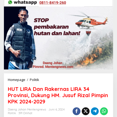
Homepage
/
Politik
H
U
HUT LIRA Dan Rakernas LIRA 34
T
L
Provinsi, Dukung HM. Jusuf Rizal Pimpin
I
KPK 2024-2029
R
A
Daeng Johan Mentengnews
Juni 6, 2024
D
Politik
391 Dilihat