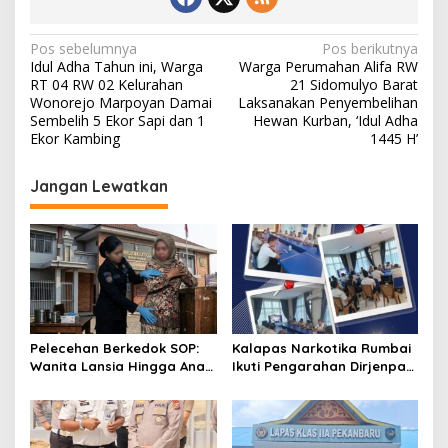
N
Pos sebelumnya
Pos berikutnya
Idul Adha Tahun ini, Warga
Warga Perumahan Alifa RW
a
RT 04 RW 02 Kelurahan
21 Sidomulyo Barat
v
Wonorejo Marpoyan Damai
Laksanakan Penyembelihan
Sembelih 5 Ekor Sapi dan 1
Hewan Kurban, ‘Idul Adha
i
Ekor Kambing
1445 H’
g
Jangan Lewatkan
a
s
i
p
o
s
Pelecehan Berkedok SOP:
Kalapas Narkotika Rumbai
Wanita Lansia Hingga Anak
Ikuti Pengarahan Dirjenpas,
Digerayangi, Agus
Fokus Penguatan Integritas
Andrianto Desak Segera
dan Persiapan Remisi 17
Copot Kalapas!
Agustus