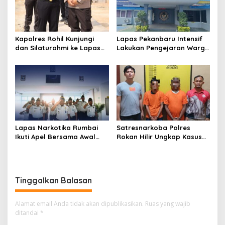
Kapolres Rohil Kunjungi
Lapas Pekanbaru Intensif
dan Silaturahmi ke Lapas
Lakukan Pengejaran Warga
Kelas IIA Bagan Siapiapi,
Binaan yang Melarikan Diri,
Perkuat Sinergitas dan
Libatkan Tim Gabungan
Kolaborasi Antar instansi
Lapas, Kanwil, dan
Kepolisian
Lapas Narkotika Rumbai
Satresnarkoba Polres
Ikuti Apel Bersama Awal
Rokan Hilir Ungkap Kasus
Bulan Kementerian
Peredaran Sabu 8,8 Gram,
Dua Tersangka Diamankan
Tinggalkan Balasan
Alamat email Anda tidak akan dipublikasikan.
Ruas yang wajib
ditandai
*