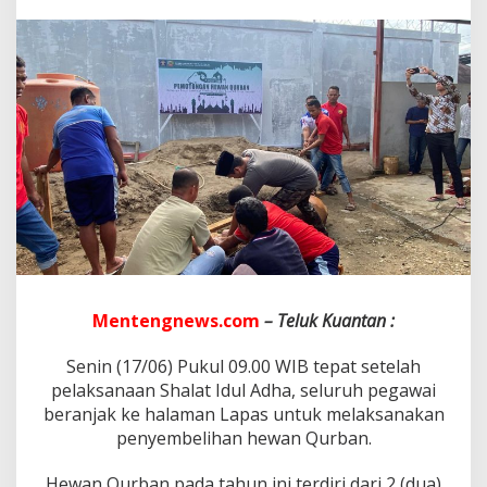
1
4
4
5
H
,
,
!
!
P
e
g
a
w
a
i
L
Mentengnews.com
– Teluk Kuantan :
a
p
Senin (17/06) Pukul 09.00 WIB tepat setelah
a
pelaksanaan Shalat Idul Adha, seluruh pegawai
s
I
beranjak ke halaman Lapas untuk melaksanakan
I
penyembelihan hewan Qurban.
B
T
Hewan Qurban pada tahun ini terdiri dari 2 (dua)