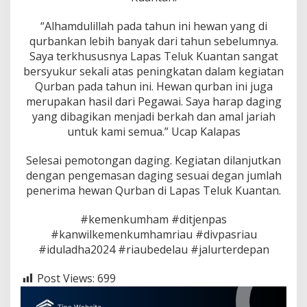
S
a
“Alhamdulillah pada tahun ini hewan yang di
p
qurbankan lebih banyak dari tahun sebelumnya.
i
d
Saya terkhususnya Lapas Teluk Kuantan sangat
a
bersyukur sekali atas peningkatan dalam kegiatan
n
Qurban pada tahun ini. Hewan qurban ini juga
2
merupakan hasil dari Pegawai. Saya harap daging
E
k
yang dibagikan menjadi berkah dan amal jariah
o
untuk kami semua.” Ucap Kalapas
r
K
Selesai pemotongan daging. Kegiatan dilanjutkan
a
dengan pengemasan daging sesuai degan jumlah
m
b
penerima hewan Qurban di Lapas Teluk Kuantan.
i
n
#kemenkumham #ditjenpas
g
#kanwilkemenkumhamriau #divpasriau
#iduladha2024 #riaubedelau #jalurterdepan
Post Views:
699