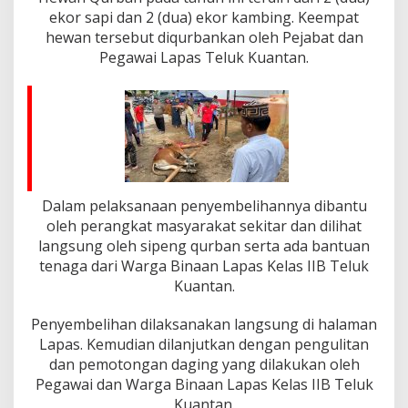
e
ekor sapi dan 2 (dua) ekor kambing. Keempat
l
u
hewan tersebut diqurbankan oleh Pejabat dan
k
Pegawai Lapas Teluk Kuantan.
K
u
a
n
t
a
n
Q
u
Dalam pelaksanaan penyembelihannya dibantu
r
oleh perangkat masyarakat sekitar dan dilihat
b
langsung oleh sipeng qurban serta ada bantuan
a
tenaga dari Warga Binaan Lapas Kelas IIB Teluk
n
k
Kuantan.
a
n
Penyembelihan dilaksanakan langsung di halaman
2
Lapas. Kemudian dilanjutkan dengan pengulitan
E
dan pemotongan daging yang dilakukan oleh
k
o
Pegawai dan Warga Binaan Lapas Kelas IIB Teluk
r
Kuantan.