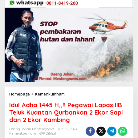
Homepage
/
Kemenkumham
I
d
Idul Adha 1445 H,,!! Pegawai Lapas IIB
u
l
Teluk Kuantan Qurbankan 2 Ekor Sapi
A
dan 2 Ekor Kambing
d
h
Daeng Johan Mentengnews
Juni 17, 2024
a
Kemenkumham
699 Dilihat