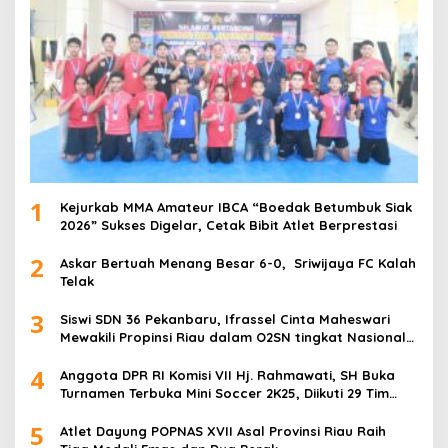
1
Kejurkab MMA Amateur IBCA “Boedak Betumbuk Siak
2026” Sukses Digelar, Cetak Bibit Atlet Berprestasi
2
Askar Bertuah Menang Besar 6-0, Sriwijaya FC Kalah
Telak
3
Siswi SDN 36 Pekanbaru, Ifrassel Cinta Maheswari
Mewakili Propinsi Riau dalam O2SN tingkat Nasional
2025 di Cabor Senam Putri
4
Anggota DPR RI Komisi VII Hj. Rahmawati, SH Buka
Turnamen Terbuka Mini Soccer 2K25, Diikuti 29 Tim
Pria dan Wanita di Kalimantan Utara
5
Atlet Dayung POPNAS XVII Asal Provinsi Riau Raih