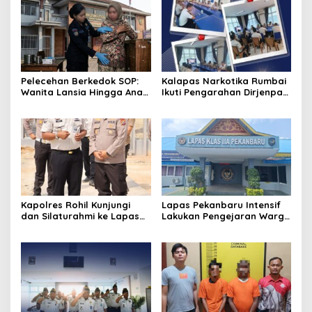
Pelecehan Berkedok SOP:
Kalapas Narkotika Rumbai
Wanita Lansia Hingga Anak
Ikuti Pengarahan Dirjenpas,
Digerayangi, Agus
Fokus Penguatan Integritas
Andrianto Desak Segera
dan Persiapan Remisi 17
Copot Kalapas!
Agustus
Kapolres Rohil Kunjungi
Lapas Pekanbaru Intensif
dan Silaturahmi ke Lapas
Lakukan Pengejaran Warga
Kelas IIA Bagan Siapiapi,
Binaan yang Melarikan Diri,
Perkuat Sinergitas dan
Libatkan Tim Gabungan
Kolaborasi Antar instansi
Lapas, Kanwil, dan
Kepolisian