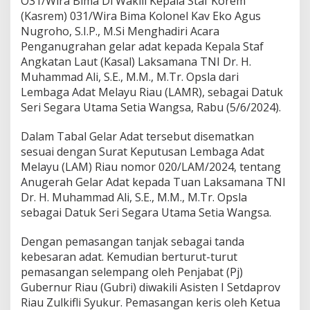
O31/Wira Bima Di Wakili Kepala Staf Korem
e
(Kasrem) 031/Wira Bima Kolonel Kav Eko Agus
l
a
Nugroho, S.I.P., M.Si Menghadiri Acara
r
Penganugrahan gelar adat kepada Kepala Staf
A
Angkatan Laut (Kasal) Laksamana TNI Dr. H.
d
Muhammad Ali, S.E., M.M., M.Tr. Opsla dari
a
t
Lembaga Adat Melayu Riau (LAMR), sebagai Datuk
K
Seri Segara Utama Setia Wangsa, Rabu (5/6/2024).
e
p
Dalam Tabal Gelar Adat tersebut disematkan
a
sesuai dengan Surat Keputusan Lembaga Adat
d
a
Melayu (LAM) Riau nomor 020/LAM/2024, tentang
K
Anugerah Gelar Adat kepada Tuan Laksamana TNI
e
Dr. H. Muhammad Ali, S.E., M.M., M.Tr. Opsla
p
sebagai Datuk Seri Segara Utama Setia Wangsa.
a
l
a
Dengan pemasangan tanjak sebagai tanda
S
kebesaran adat. Kemudian berturut-turut
t
pemasangan selempang oleh Penjabat (Pj)
a
Gubernur Riau (Gubri) diwakili Asisten I Setdaprov
f
Riau Zulkifli Syukur. Pemasangan keris oleh Ketua
A