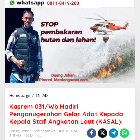
Homepage
/
TNI AD
K
a
Kasrem 031/Wb Hadiri
s
r
Penganugerahan Gelar Adat Kepada
e
Kepala Staf Angkatan Laut (KASAL)
m
0
Daeng Johan Mentengnews
Juni 8, 2024
3
TNI AD
463 Dilihat