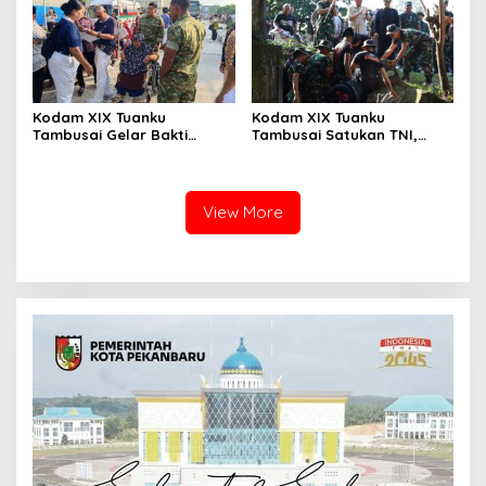
2026
Kodam XIX Tuanku
Kodam XIX Tuanku
Tambusai Gelar Bakti
Tambusai Satukan TNI,
Kesehatan, 428 Warga Ikuti
Polri dan Masyarakat
Screening Operasi Gratis
Bersihkan Terminal AKAP
dan Pelabuhan Sei Duku
View More