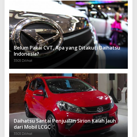
Belum Pakai CVT, Apa yang Ditakuti Daihatsu
Indonesia?
3503 Dilihat
Daihatsu Santai Penjualan Sirion Kalah Jauh
dari Mobil LCGC
3503 Dilihat