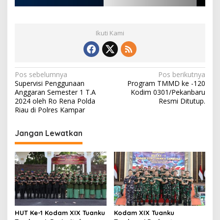
Ikuti Kami
N
Pos sebelumnya
Pos berikutnya
Supervisi Penggunaan
Program TMMD ke -120
a
Anggaran Semester 1 T.A
Kodim 0301/Pekanbaru
v
2024 oleh Ro Rena Polda
Resmi Ditutup.
Riau di Polres Kampar
i
g
Jangan Lewatkan
a
s
i
p
o
s
HUT Ke-1 Kodam XIX Tuanku
Kodam XIX Tuanku