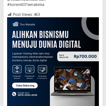
#korem031wirabima
Post Views:
463