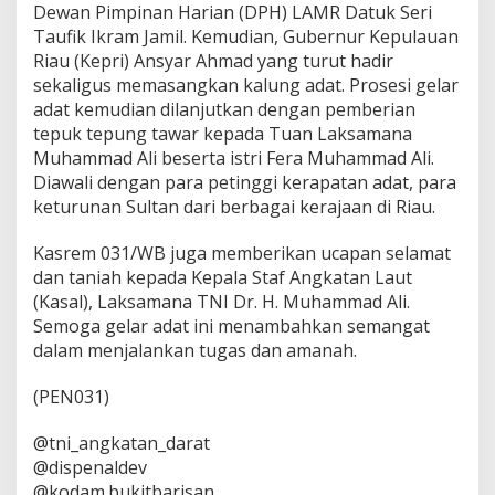
n
Dewan Pimpinan Harian (DPH) LAMR Datuk Seri
g
Taufik Ikram Jamil. Kemudian, Gubernur Kepulauan
k
Riau (Kepri) Ansyar Ahmad yang turut hadir
a
sekaligus memasangkan kalung adat. Prosesi gelar
t
a
adat kemudian dilanjutkan dengan pemberian
n
tepuk tepung tawar kepada Tuan Laksamana
L
Muhammad Ali beserta istri Fera Muhammad Ali.
a
Diawali dengan para petinggi kerapatan adat, para
u
keturunan Sultan dari berbagai kerajaan di Riau.
t
(
K
Kasrem 031/WB juga memberikan ucapan selamat
A
dan taniah kepada Kepala Staf Angkatan Laut
S
(Kasal), Laksamana TNI Dr. H. Muhammad Ali.
A
Semoga gelar adat ini menambahkan semangat
L
)
dalam menjalankan tugas dan amanah.
(PEN031)
@tni_angkatan_darat
@dispenaldev
@kodam.bukitbarisan