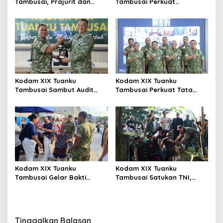
Tambusai, Prajurit dan
Tambusai Perkuat
Persit Khidmatkan
Kepedulian Sosial Melalui
Penghormatan di TMP
Donor Darah HUT Ke-1
Kusuma Dharma
Kodam XIX Tuanku
Kodam XIX Tuanku
Tambusai Sambut Audit
Tambusai Perkuat Tata
Kinerja Itjen TNI, Ketua Tim
Kelola Aset Negara, Tim IV
Tegaskan Akurasi Data Jadi
Satgas BMN Resmi Mulai
Kunci
Penatausahaan Sesi II TA
2026
Kodam XIX Tuanku
Kodam XIX Tuanku
Tambusai Gelar Bakti
Tambusai Satukan TNI,
Kesehatan, 428 Warga Ikuti
Polri dan Masyarakat
Screening Operasi Gratis
Bersihkan Terminal AKAP
dan Pelabuhan Sei Duku
Tinggalkan Balasan