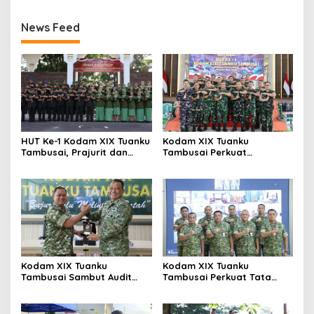
News Feed
HUT Ke-1 Kodam XIX Tuanku
Kodam XIX Tuanku
Tambusai, Prajurit dan
Tambusai Perkuat
Persit Khidmatkan
Kepedulian Sosial Melalui
Penghormatan di TMP
Donor Darah HUT Ke-1
Kusuma Dharma
Kodam XIX Tuanku
Kodam XIX Tuanku
Tambusai Sambut Audit
Tambusai Perkuat Tata
Kinerja Itjen TNI, Ketua Tim
Kelola Aset Negara, Tim IV
Tegaskan Akurasi Data Jadi
Satgas BMN Resmi Mulai
Kunci
Penatausahaan Sesi II TA