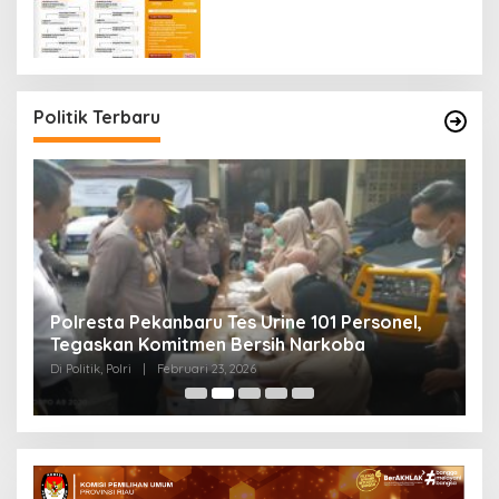
Politik Terbaru
Polresta Pekanbaru Tes Urine 101 Personel,
P
Tegaskan Komitmen Bersih Narkoba
S
Di Politik, Polri
|
Februari 23, 2026
Di 