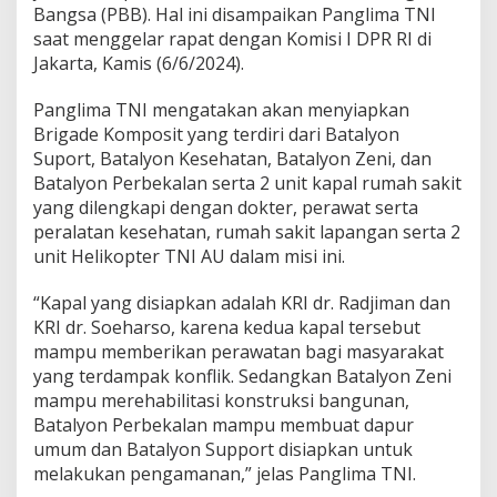
J
Bangsa (PBB). Hal ini disampaikan Panglima TNI
i
saat menggelar rapat dengan Komisi I DPR RI di
k
Jakarta, Kamis (6/6/2024).
a
A
d
Panglima TNI mengatakan akan menyiapkan
a
Brigade Komposit yang terdiri dari Batalyon
M
Suport, Batalyon Kesehatan, Batalyon Zeni, dan
a
Batalyon Perbekalan serta 2 unit kapal rumah sakit
n
d
yang dilengkapi dengan dokter, perawat serta
a
peralatan kesehatan, rumah sakit lapangan serta 2
t
unit Helikopter TNI AU dalam misi ini.
D
a
“Kapal yang disiapkan adalah KRI dr. Radjiman dan
r
i
KRI dr. Soeharso, karena kedua kapal tersebut
P
mampu memberikan perawatan bagi masyarakat
B
yang terdampak konflik. Sedangkan Batalyon Zeni
B
mampu merehabilitasi konstruksi bangunan,
Batalyon Perbekalan mampu membuat dapur
umum dan Batalyon Support disiapkan untuk
melakukan pengamanan,” jelas Panglima TNI.