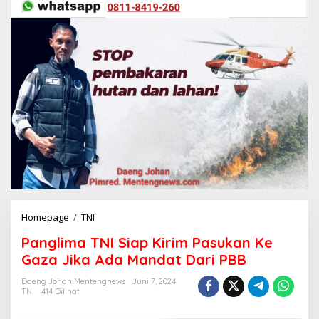
Homepage
/
TNI
P
a
Panglima TNI Siap Kirim Pasukan Ke
n
g
Gaza Jika Ada Mandat Dari PBB
l
i
Daeng Johan Mentengnews
Juni 7, 2024
TNI
414 Dilihat
m
a