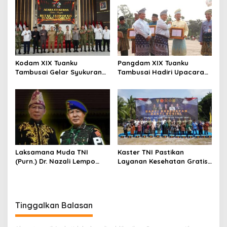
Kontribusi Bangun
Mukarom
Jembatan Merah Putih
Presisi
Kodam XIX Tuanku
Pangdam XIX Tuanku
Tambusai Gelar Syukuran
Tambusai Hadiri Upacara
HUT Ke-1, Pengabdian Jadi
Hari Jadi Ke-69 Provinsi
Catatan Utama
Riau di Pekanbaru
Laksamana Muda TNI
Kaster TNI Pastikan
(Purn.) Dr. Nazali Lempo
Layanan Kesehatan Gratis
Layak Dipertimbangkan
Berjalan Optimal, Kodam
sebagai Jaksa Agung:
XIX Tuanku Tambusai Hadir
Tegas, Berintegritas, dan
untuk Masyarakat Lingga
Tidak Berkompromi
Tinggalkan Balasan
terhadap Penegakan
Hukum