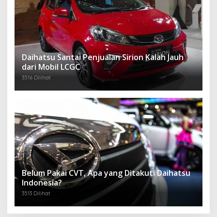
Daihatsu Santai Penjualan Sirion Kalah Jauh
dari Mobil LCGC
3516 Dilihat
Belum Pakai CVT, Apa yang Ditakuti Daihatsu
Indonesia?
3513 Dilihat