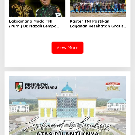
Laksamana Muda TNI
Kaster TNI Pastikan
(Purn.) Dr. Nazali Lempo
Layanan Kesehatan Gratis
Layak Dipertimbangkan
Berjalan Optimal, Kodam
sebagai Jaksa Agung:
XIX Tuanku Tambusai Hadir
Tegas, Berintegritas, dan
untuk Masyarakat Lingga
Tidak Berkompromi
View More
terhadap Penegakan
Hukum