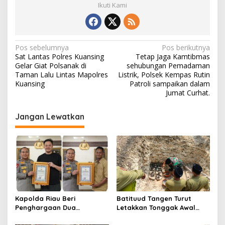
Ikuti Kami
N
Pos sebelumnya
Pos berikutnya
Sat Lantas Polres Kuansing
Tetap Jaga Kamtibmas
a
Gelar Giat Polsanak di
sehubungan Pemadaman
v
Taman Lalu Lintas Mapolres
Listrik, Polsek Kempas Rutin
Kuansing
Patroli sampaikan dalam
i
Jumat Curhat.
g
Jangan Lewatkan
a
s
i
p
o
s
Kapolda Riau Beri
Batituud Tangen Turut
Penghargaan Dua
Letakkan Tonggak Awal
Yayasan, Apresiasi
Pembangunan Ponpes Al-