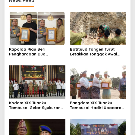
News Feed
Kapolda Riau Beri
Batituud Tangen Turut
Penghargaan Dua
Letakkan Tonggak Awal
Yayasan, Apresiasi
Pembangunan Ponpes Al-
Kontribusi Bangun
Mukarom
Jembatan Merah Putih
Presisi
Kodam XIX Tuanku
Pangdam XIX Tuanku
Tambusai Gelar Syukuran
Tambusai Hadiri Upacara
HUT Ke-1, Pengabdian Jadi
Hari Jadi Ke-69 Provinsi
Catatan Utama
Riau di Pekanbaru