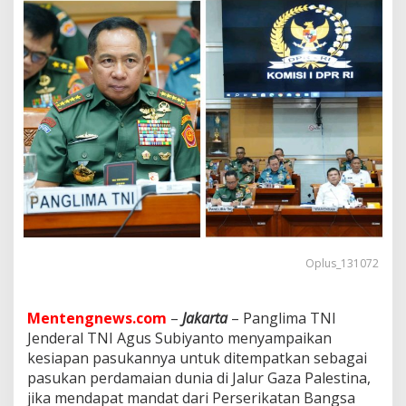
T
N
I
S
i
a
p
K
i
r
i
m
P
a
s
u
k
Oplus_131072
a
n
K
Mentengnews.com
–
Jakarta
– Panglima TNI
e
Jenderal TNI Agus Subiyanto menyampaikan
G
kesiapan pasukannya untuk ditempatkan sebagai
a
pasukan perdamaian dunia di Jalur Gaza Palestina,
z
a
jika mendapat mandat dari Perserikatan Bangsa