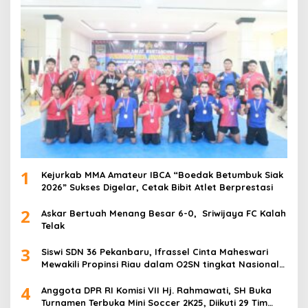
1
Kejurkab MMA Amateur IBCA “Boedak Betumbuk Siak
2026” Sukses Digelar, Cetak Bibit Atlet Berprestasi
2
Askar Bertuah Menang Besar 6-0, Sriwijaya FC Kalah
Telak
3
Siswi SDN 36 Pekanbaru, Ifrassel Cinta Maheswari
Mewakili Propinsi Riau dalam O2SN tingkat Nasional
2025 di Cabor Senam Putri
4
Anggota DPR RI Komisi VII Hj. Rahmawati, SH Buka
Turnamen Terbuka Mini Soccer 2K25, Diikuti 29 Tim