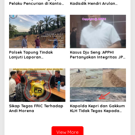
Pelaku Pencurian di Kantor
Kadisdik Hendri Arulan
Balai Penyuluhan
Melukai Nurani Bangsa
Indonesia
Polsek Tapung Tindak
Kasus Dju Seng :APPHI
Lanjuti Laporan
Pertanyakan Integritas JPU
Masyarakat Terkait
Kejagung dan Dugaan
Penambangan Ilegal di
“Main Mata” Kroni Eks-
Desa Bencah Kelubi
Jampidsus
Sikap Tegas FRIC Terhadap
Kapolda Kepri dan Gakkum
Andi Morena
KLH Tidak Tegas Kepada
Korporasi Pencucian Pasir
dan Penimbunan Pesisir di
Teluk Mata Ikan
View More