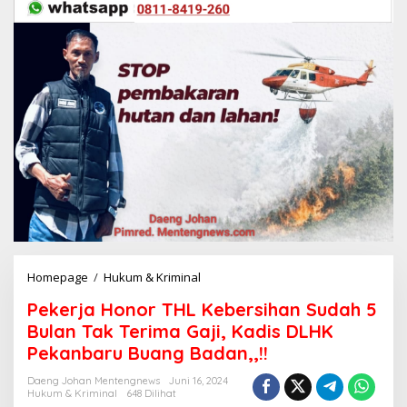
Homepage
/
Hukum & Kriminal
P
e
Pekerja Honor THL Kebersihan Sudah 5
k
e
Bulan Tak Terima Gaji, Kadis DLHK
r
Pekanbaru Buang Badan,,!!
j
a
Daeng Johan Mentengnews
Juni 16, 2024
H
Hukum & Kriminal
648 Dilihat