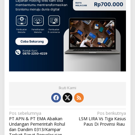
Ikuti Kami
N
Pos sebelumnya
Pos berikutnya
PT APN & PT EMA Abaikan
LSM LIRA Vs Tiga Kasus
a
Undangan Pemerintah Rohul
Paus Di Provinsi Riau
v
dan Dandim 0313/Kampar
Terkait Rapat Penyelesaian