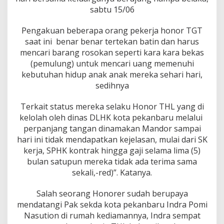
K
sabtu 15/06
P
e
k
Pengakuan beberapa orang pekerja honor TGT
a
saat ini benar benar tertekan batin dan harus
n
mencari barang rosokan seperti kara kara bekas
b
(pemulung) untuk mencari uang memenuhi
a
kebutuhan hidup anak anak mereka sehari hari,
r
u
sedihnya
B
u
Terkait status mereka selaku Honor THL yang di
a
kelolah oleh dinas DLHK kota pekanbaru melalui
n
perpanjang tangan dinamakan Mandor sampai
g
B
hari ini tidak mendapatkan kejelasan, mulai dari SK
a
kerja, SPHK kontrak hingga gaji selama lima (5)
d
bulan satupun mereka tidak ada terima sama
a
sekali,-red)”. Katanya.
n
,
,
Salah seorang Honorer sudah berupaya
!
mendatangi Pak sekda kota pekanbaru Indra Pomi
!
Nasution di rumah kediamannya, Indra sempat