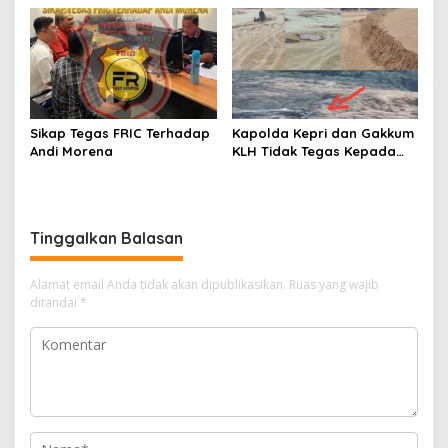
Penambangan Ilegal di
“Main Mata” Kroni Eks-
Desa Bencah Kelubi
Jampidsus
Sikap Tegas FRIC Terhadap
Kapolda Kepri dan Gakkum
Andi Morena
KLH Tidak Tegas Kepada
Korporasi Pencucian Pasir
dan Penimbunan Pesisir di
Teluk Mata Ikan
Tinggalkan Balasan
Alamat email Anda tidak akan dipublikasikan.
Ruas yang wajib
ditandai
*