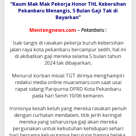
l
“Kaum Mak Mak Pekerja Honor THL Kebersihan
a
Pekanbaru Menangis, 5 Bulan Gaji Tak di
n
Bayarkan”
T
a
k
Mentengnews.com
– Pekanbaru :
T
e
Isak tangis di rasakan pekerja buruh kebersihan
r
jalan raya kota pekanbaru bercampur sedih, hal ini
i
m
di akibatkan gaji mereka selama 5 bulan tahun
a
2024 tak dibayarkan,
G
a
Menurut korban inisial TGT dirinya menghampiri
j
redaksi media online muaramars.com saat usai
i
,
rapat sidang Paripurna DPRD Kota Pekanbaru
K
pada hari Senin 10/06 kemaren.
a
d
Ironisnya kesah keluh yang mereka rasakan penuh
i
dengan curhatan mendalam, titik jerih keringat
s
D
mereka yang seharusnya gaji akan mereka
L
pergunakan untuk kebutuhan kehidupan sehari
H
hari bersama keluarganya berujung hampa belaka,