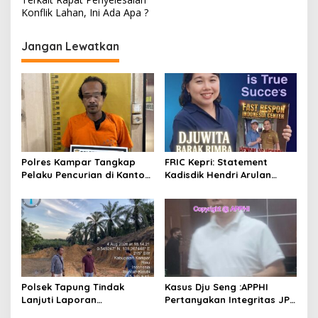
i
Konflik Lahan, Ini Ada Apa ?
g
Jangan Lewatkan
a
s
i
p
o
s
Polres Kampar Tangkap
FRIC Kepri: Statement
Pelaku Pencurian di Kantor
Kadisdik Hendri Arulan
Balai Penyuluhan
Melukai Nurani Bangsa
Indonesia
Polsek Tapung Tindak
Kasus Dju Seng :APPHI
Lanjuti Laporan
Pertanyakan Integritas JPU
Masyarakat Terkait
Kejagung dan Dugaan