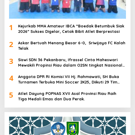
1
Kejurkab MMA Amateur IBCA “Boedak Betumbuk Siak
2026” Sukses Digelar, Cetak Bibit Atlet Berprestasi
2
Askar Bertuah Menang Besar 6-0, Sriwijaya FC Kalah
Telak
3
Siswi SDN 36 Pekanbaru, Ifrassel Cinta Maheswari
Mewakili Propinsi Riau dalam O2SN tingkat Nasional
2025 di Cabor Senam Putri
4
Anggota DPR RI Komisi VII Hj. Rahmawati, SH Buka
Turnamen Terbuka Mini Soccer 2K25, Diikuti 29 Tim
Pria dan Wanita di Kalimantan Utara
5
Atlet Dayung POPNAS XVII Asal Provinsi Riau Raih
Tiga Medali Emas dan Dua Perak.