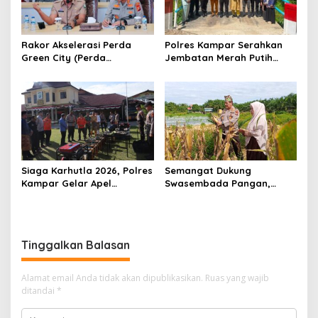
Rakor Akselerasi Perda
Polres Kampar Serahkan
Green City (Perda
Jembatan Merah Putih
Lingkungan) Kota
Presisi Hasil Renovasi ke
Pekanbaru Bersama Dinas
Warga Pulau Jambu Kuok
Lingkungan Hidup Kota
Pekanbaru dan Tim Pakar
Siaga Karhutla 2026, Polres
Semangat Dukung
Kampar Gelar Apel
Swasembada Pangan,
Bersama TNI dan Instansi
Kapolsek Kampar Turun
Terkait
Langsung Panen Jagung di
Sendayan
Tinggalkan Balasan
Alamat email Anda tidak akan dipublikasikan.
Ruas yang wajib
ditandai
*