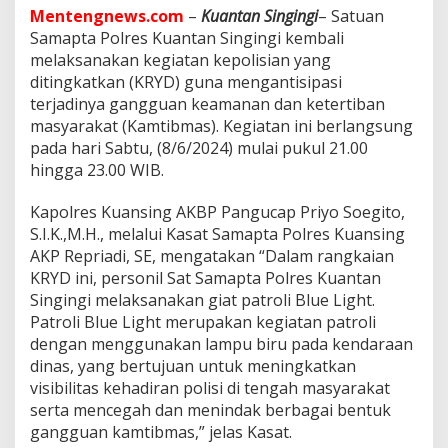
D
Mentengnews.com
–
Kuantan Singingi
– Satuan
a
Samapta Polres Kuantan Singingi kembali
l
a
melaksanakan kegiatan kepolisian yang
m
ditingkatkan (KRYD) guna mengantisipasi
R
terjadinya gangguan keamanan dan ketertiban
a
masyarakat (Kamtibmas). Kegiatan ini berlangsung
n
pada hari Sabtu, (8/6/2024) mulai pukul 21.00
g
k
hingga 23.00 WIB.
a
A
Kapolres Kuansing AKBP Pangucap Priyo Soegito,
n
S.I.K.,M.H., melalui Kasat Samapta Polres Kuansing
t
AKP Repriadi, SE, mengatakan “Dalam rangkaian
i
s
KRYD ini, personil Sat Samapta Polres Kuantan
i
Singingi melaksanakan giat patroli Blue Light.
p
Patroli Blue Light merupakan kegiatan patroli
a
dengan menggunakan lampu biru pada kendaraan
s
i
dinas, yang bertujuan untuk meningkatkan
G
visibilitas kehadiran polisi di tengah masyarakat
a
serta mencegah dan menindak berbagai bentuk
n
gangguan kamtibmas,” jelas Kasat.
g