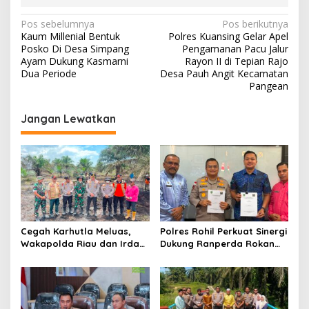
N
Pos sebelumnya
Pos berikutnya
Kaum Millenial Bentuk
Polres Kuansing Gelar Apel
a
Posko Di Desa Simpang
Pengamanan Pacu Jalur
v
Ayam Dukung Kasmarni
Rayon II di Tepian Rajo
Dua Periode
Desa Pauh Angit Kecamatan
i
Pangean
g
Jangan Lewatkan
a
s
i
p
o
s
Cegah Karhutla Meluas,
Polres Rohil Perkuat Sinergi
Wakapolda Riau dan Irdam
Dukung Ranperda Rokan
XIX/TT Turun Langsung
Hilir Hijau untuk Lingkungan
Padamkan Api di Pasir
Berkelanjutan
Limau Kapas