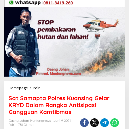
Homepage
/
Polri
S
a
Sat Samapta Polres Kuansing Gelar
t
S
KRYD Dalam Rangka Antisipasi
a
Gangguan Kamtibmas
m
a
Daeng Johan Mentengnews
Juni 9, 2024
p
Polri
788 Dilihat