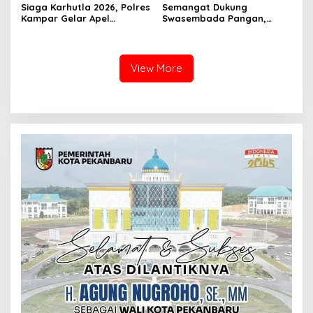
Siaga Karhutla 2026, Polres
Semangat Dukung
Kampar Gelar Apel
Swasembada Pangan,
Bersama TNI dan Instansi
Kapolsek Kampar Turun
Terkait
Langsung Panen Jagung di
Sendayan
View More