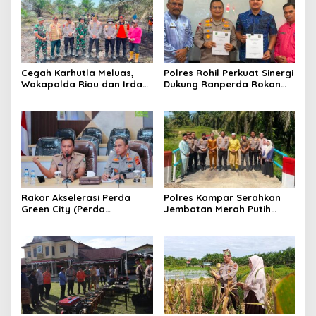
Cegah Karhutla Meluas,
Polres Rohil Perkuat Sinergi
Wakapolda Riau dan Irdam
Dukung Ranperda Rokan
XIX/TT Turun Langsung
Hilir Hijau untuk Lingkungan
Padamkan Api di Pasir
Berkelanjutan
Limau Kapas
Rakor Akselerasi Perda
Polres Kampar Serahkan
Green City (Perda
Jembatan Merah Putih
Lingkungan) Kota
Presisi Hasil Renovasi ke
Pekanbaru Bersama Dinas
Warga Pulau Jambu Kuok
Lingkungan Hidup Kota
Pekanbaru dan Tim Pakar