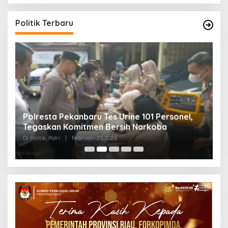
Politik Terbaru
Polresta Pekanbaru Tes Urine 101 Personel,
P
Tegaskan Komitmen Bersih Narkoba
S
Di Politik, Polri
|
Februari 23, 2026
Di 