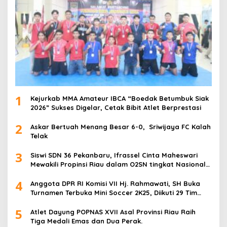
1
Kejurkab MMA Amateur IBCA “Boedak Betumbuk Siak
2026” Sukses Digelar, Cetak Bibit Atlet Berprestasi
2
Askar Bertuah Menang Besar 6-0, Sriwijaya FC Kalah
Telak
3
Siswi SDN 36 Pekanbaru, Ifrassel Cinta Maheswari
Mewakili Propinsi Riau dalam O2SN tingkat Nasional
2025 di Cabor Senam Putri
4
Anggota DPR RI Komisi VII Hj. Rahmawati, SH Buka
Turnamen Terbuka Mini Soccer 2K25, Diikuti 29 Tim
Pria dan Wanita di Kalimantan Utara
5
Atlet Dayung POPNAS XVII Asal Provinsi Riau Raih
Tiga Medali Emas dan Dua Perak.