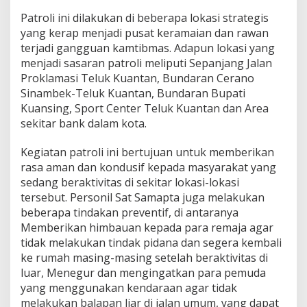
g
u
Patroli ini dilakukan di beberapa lokasi strategis
a
yang kerap menjadi pusat keramaian dan rawan
n
terjadi gangguan kamtibmas. Adapun lokasi yang
K
menjadi sasaran patroli meliputi Sepanjang Jalan
a
Proklamasi Teluk Kuantan, Bundaran Cerano
m
t
Sinambek-Teluk Kuantan, Bundaran Bupati
i
Kuansing, Sport Center Teluk Kuantan dan Area
b
sekitar bank dalam kota.
m
a
Kegiatan patroli ini bertujuan untuk memberikan
s
rasa aman dan kondusif kepada masyarakat yang
sedang beraktivitas di sekitar lokasi-lokasi
tersebut. Personil Sat Samapta juga melakukan
beberapa tindakan preventif, di antaranya
Memberikan himbauan kepada para remaja agar
tidak melakukan tindak pidana dan segera kembali
ke rumah masing-masing setelah beraktivitas di
luar, Menegur dan mengingatkan para pemuda
yang menggunakan kendaraan agar tidak
melakukan balapan liar di jalan umum, yang dapat