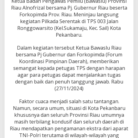
Ketua Badan Pengawas Pemilu (Bawaslu) Provinsi
i
a
Riau Alnofrizal bersama Pj. Gubernur Riau beserta
u
Forkopimda Prov. Riau. Meninjau langsung
,
kegiatan Pilkada Serentak di TPS 003 Jalan
A
Ronggowarsito (Kel.Sukamaju, Kec. Sail) Kota
l
Pekanbaru.
n
o
f
Dalam kegiatan tersebut Ketua Bawaslu Riau
r
bersama Pj Gubernur dan Forkopimda (Forum
i
Koordinasi Pimpinan Daerah), memberikan
z
semangat kepada petugas TPS dengan harapan
a
l
agar para petugas dapat menjalankan tugas
P
dengan baik dan penuh tanggung jawab. Rabu
a
(27/11/2024)
n
t
Faktor cuaca menjadi salah satu tantangan.
a
u
Namun, secara umum, situasi di Kota Pekanbaru
P
khususnya dan seluruh Provinsi Riau umumnya
e
masih terbilang kondusif dan seluruh daerah di
n
Riau mendapatkan pengamanan ekstra dari aparat
c
o
TNI-Polri terutama di wilayah-wilayah yang