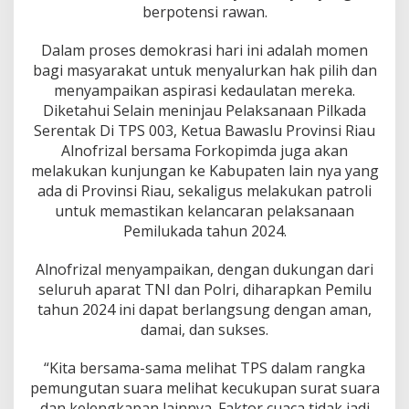
b
berpotensi rawan.
l
o
Dalam proses demokrasi hari ini adalah momen
s
bagi masyarakat untuk menyalurkan hak pilih dan
a
n
menyampaikan aspirasi kedaulatan mereka.
P
Diketahui Selain meninjau Pelaksanaan Pilkada
i
Serentak Di TPS 003, Ketua Bawaslu Provinsi Riau
l
Alnofrizal bersama Forkopimda juga akan
k
melakukan kunjungan ke Kabupaten lain nya yang
a
d
ada di Provinsi Riau, sekaligus melakukan patroli
a
untuk memastikan kelancaran pelaksanaan
2
Pemilukada tahun 2024.
0
2
Alnofrizal menyampaikan, dengan dukungan dari
4
S
seluruh aparat TNI dan Polri, diharapkan Pemilu
e
tahun 2024 ini dapat berlangsung dengan aman,
r
damai, dan sukses.
e
n
“Kita bersama-sama melihat TPS dalam rangka
t
a
pemungutan suara melihat kecukupan surat suara
k
dan kelengkapan lainnya. Faktor cuaca tidak jadi