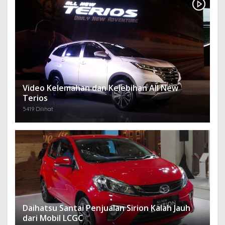
Video Kelemahan dan Kelebihan All New
Terios
5419 Dilihat
Daihatsu Santai Penjualan Sirion Kalah Jauh
dari Mobil LCGC