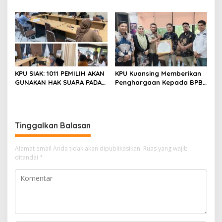
PEMILIHAN TAHUN 2024
Pemungutan Suara Ulang
Pemilihan (PSU) Pemilihan
Bupati Dan Wakil Bupati
Siak Tahun 2024
KPU SIAK: 1011 PEMILIH AKAN
KPU Kuansing Memberikan
GUNAKAN HAK SUARA PADA
Penghargaan Kepada BPBD
PSU PASCA PUTUSAN MK 22
Kabupaten Kuantan
MARET 2025
Singingi
Tinggalkan Balasan
Alamat email Anda tidak akan dipublikasikan.
Ruas yang wajib
ditandai
*