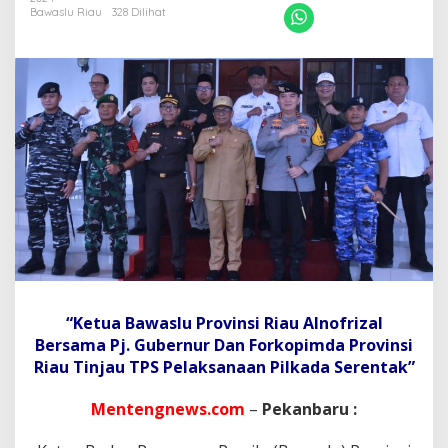
a
Bawaslu Riau
328 Dilihat
n
P
e
n
g
a
w
a
s
P
e
m
i
l
u
P
r
“Ketua Bawaslu Provinsi Riau Alnofrizal
o
Bersama Pj. Gubernur Dan Forkopimda Provinsi
v
i
Riau Tinjau TPS Pelaksanaan Pilkada Serentak”
n
s
Mentengnews.com
–
Pekanbaru :
i
R