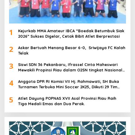
1
Kejurkab MMA Amateur IBCA “Boedak Betumbuk Siak
2026” Sukses Digelar, Cetak Bibit Atlet Berprestasi
2
Askar Bertuah Menang Besar 6-0, Sriwijaya FC Kalah
Telak
3
Siswi SDN 36 Pekanbaru, Ifrassel Cinta Maheswari
Mewakili Propinsi Riau dalam O2SN tingkat Nasional
2025 di Cabor Senam Putri
4
Anggota DPR RI Komisi VII Hj. Rahmawati, SH Buka
Turnamen Terbuka Mini Soccer 2K25, Diikuti 29 Tim
Pria dan Wanita di Kalimantan Utara
5
Atlet Dayung POPNAS XVII Asal Provinsi Riau Raih
Tiga Medali Emas dan Dua Perak.