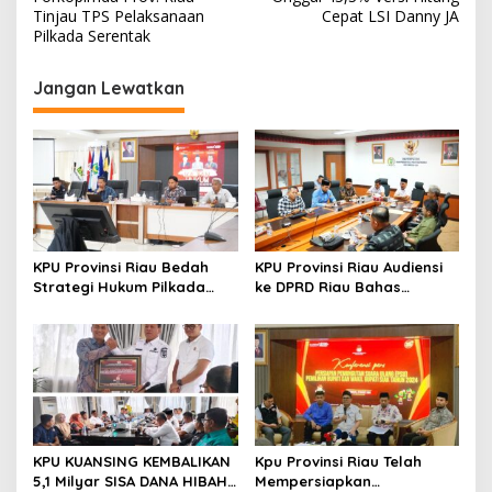
v
Tinjau TPS Pelaksanaan
Cepat LSI Danny JA
i
Pilkada Serentak
g
Jangan Lewatkan
a
s
i
p
o
s
KPU Provinsi Riau Bedah
KPU Provinsi Riau Audiensi
Strategi Hukum Pilkada
ke DPRD Riau Bahas
Lewat Kajian Hukum Seri
Penataan Daerah Pemilihan
VII, Kaji Ulang Sengketa
dan Alokasi Kursi
Pilkada Rokan Hilir 2024
KPU KUANSING KEMBALIKAN
Kpu Provinsi Riau Telah
5,1 Milyar SISA DANA HIBAH
Mempersiapkan