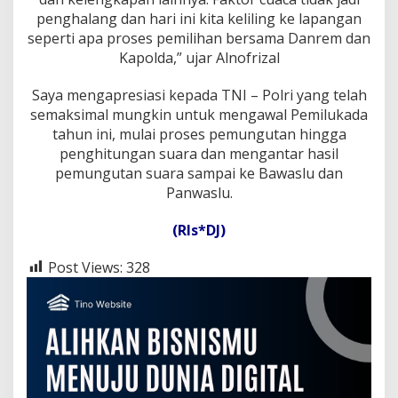
d
penghalang dan hari ini kita keliling ke lapangan
i
seperti apa proses pemilihan bersama Danrem dan
R
i
Kapolda,” ujar Alnofrizal
a
u
Saya mengapresiasi kepada TNI – Polri yang telah
semaksimal mungkin untuk mengawal Pemilukada
tahun ini, mulai proses pemungutan hingga
penghitungan suara dan mengantar hasil
pemungutan suara sampai ke Bawaslu dan
Panwaslu.
(Rls*DJ)
Post Views:
328