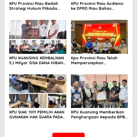
KPU Provinsi Riau Bedah
KPU Provinsi Riau Audiensi
Strategi Hukum Pilkada
ke DPRD Riau Bahas
Lewat Kajian Hukum Seri
Penataan Daerah Pemilihan
VII, Kaji Ulang Sengketa
dan Alokasi Kursi
Pilkada Rokan Hilir 2024
KPU KUANSING KEMBALIKAN
Kpu Provinsi Riau Telah
5,1 Milyar SISA DANA HIBAH
Mempersiapkan
PEMILIHAN TAHUN 2024
Pemungutan Suara Ulang
Pemilihan (PSU) Pemilihan
Bupati Dan Wakil Bupati
Siak Tahun 2024
KPU SIAK: 1011 PEMILIH AKAN
KPU Kuansing Memberikan
GUNAKAN HAK SUARA PADA
Penghargaan Kepada BPBD
PSU PASCA PUTUSAN MK 22
Kabupaten Kuantan
MARET 2025
Singingi