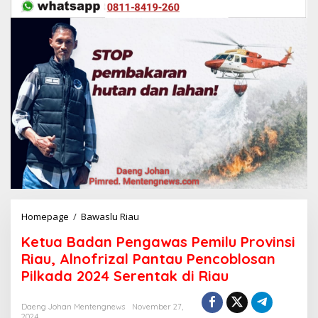
Homepage
/
Bawaslu Riau
K
e
Ketua Badan Pengawas Pemilu Provinsi
t
u
Riau, Alnofrizal Pantau Pencoblosan
a
Pilkada 2024 Serentak di Riau
B
a
d
Daeng Johan Mentengnews
November 27,
2024