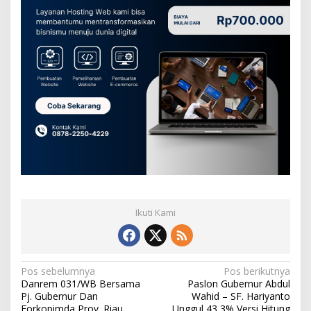
Ikuti Kami
N
Pos sebelumnya
Pos berikutnya
Danrem 031/WB Bersama
Paslon Gubernur Abdul
a
Pj. Gubernur Dan
Wahid – SF. Hariyanto
Forkopimda Prov. Riau
Unggul 43,3% Versi Hitung