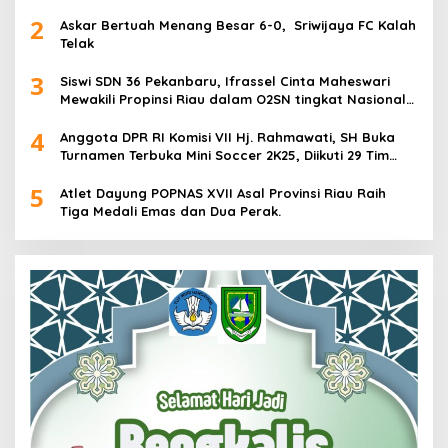
2
Askar Bertuah Menang Besar 6-0, Sriwijaya FC Kalah
Telak
3
Siswi SDN 36 Pekanbaru, Ifrassel Cinta Maheswari
Mewakili Propinsi Riau dalam O2SN tingkat Nasional
2025 di Cabor Senam Putri
4
Anggota DPR RI Komisi VII Hj. Rahmawati, SH Buka
Turnamen Terbuka Mini Soccer 2K25, Diikuti 29 Tim
Pria dan Wanita di Kalimantan Utara
5
Atlet Dayung POPNAS XVII Asal Provinsi Riau Raih
Tiga Medali Emas dan Dua Perak.