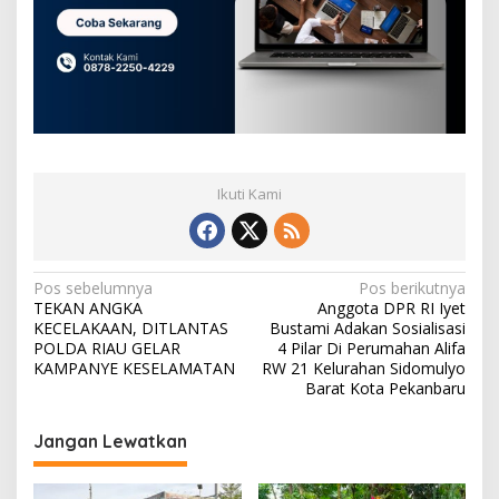
Ikuti Kami
N
Pos sebelumnya
Pos berikutnya
TEKAN ANGKA
Anggota DPR RI Iyet
a
KECELAKAAN, DITLANTAS
Bustami Adakan Sosialisasi
v
POLDA RIAU GELAR
4 Pilar Di Perumahan Alifa
KAMPANYE KESELAMATAN
RW 21 Kelurahan Sidomulyo
i
Barat Kota Pekanbaru
g
Jangan Lewatkan
a
s