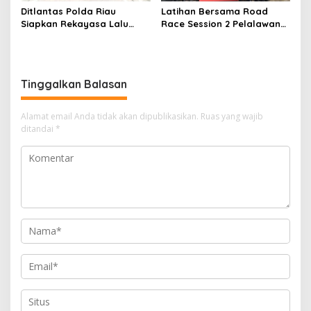
Ditlantas Polda Riau
Latihan Bersama Road
Siapkan Rekayasa Lalu
Race Session 2 Pelalawan
Lintas untuk Pekerjaan
Sukses Digelar, Wadah
Sambungan Tol Permai–Tol
Pembinaan Pembalap
Lingkar Pekanbaru,
Muda, Cegah Balap Liar
Keselamatan Masyarakat
dan Gerakkan Ekonomi
Tinggalkan Balasan
Jadi Prioritas
UMKM
Alamat email Anda tidak akan dipublikasikan.
Ruas yang wajib
ditandai
*