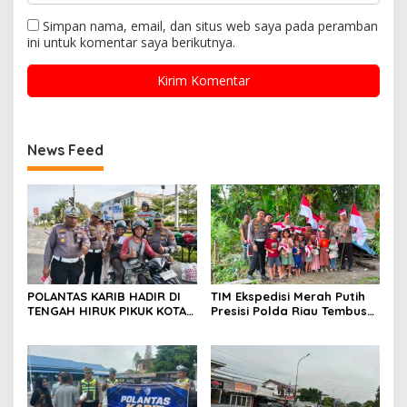
Simpan nama, email, dan situs web saya pada peramban
ini untuk komentar saya berikutnya.
News Feed
POLANTAS KARIB HADIR DI
TIM Ekspedisi Merah Putih
TENGAH HIRUK PIKUK KOTA
Presisi Polda Riau Tembus
PEKANBARU, DITLANTAS
Pedalaman Talang Mamak
POLDA RIAU KOBARKAN
Kobarkan Semangat Merah
SEMANGAT KESELAMATAN,
Putih Hadirkan Kepedulian
NASIONALISME DAN GREEN
Nyata untuk Negeri
POLICING JELANG HUT KE-81
RI