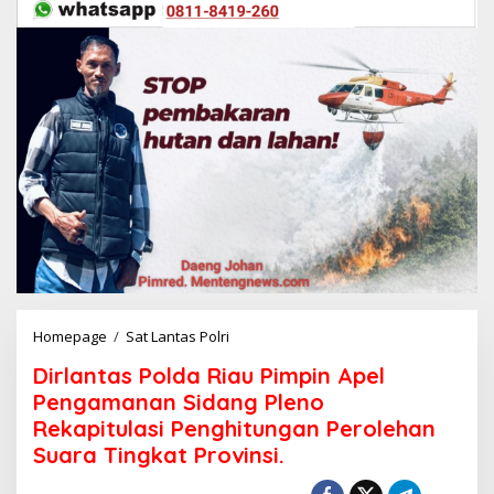
Homepage
/
Sat Lantas Polri
D
i
Dirlantas Polda Riau Pimpin Apel
r
l
Pengamanan Sidang Pleno
a
Rekapitulasi Penghitungan Perolehan
n
Suara Tingkat Provinsi.
t
a