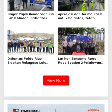
Bayar Pajak Kendaraan Kini
Apresiasi dan Terima Kasih
Lebih Mudah, Satlantas
untuk Polantas, Tetap
Polres Kampar Ajak
Mengabdi di Tengah
Masyarakat Manfaatkan
Guyuran Hujan
Program Pemutihan
Ditlantas Polda Riau
Latihan Bersama Road
Siapkan Rekayasa Lalu
Race Session 2 Pelalawan
Lintas untuk Pekerjaan
Sukses Digelar, Wadah
Sambungan Tol Permai–Tol
Pembinaan Pembalap
Lingkar Pekanbaru,
Muda, Cegah Balap Liar
Keselamatan Masyarakat
dan Gerakkan Ekonomi
View More
Jadi Prioritas
UMKM