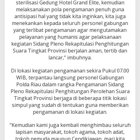
sterilisasi Gedung Hotel Grand Elite, kemudian
u
a
melaksanakan pola pengamanan penuh guna
r
antisipasi hal yang tidak kita inginkan, kita juga
a
menekankan kepada seluruh personel gabungan
T
yang terlibat pengamanan agar mengutamakan
i
n
pelayanan yang humanis agar pelaksanaan
g
kegiatan Sidang Pleno Rekapitulasi Penghitungan
k
Suara Tingkat Provinsi berjalan aman, tertib dan
a
lancar,” imbuhnya.
t
P
r
Di lokasi kegiatan pengamanan sekira Pukul 07.00
o
WIB, terpantau langsung personel Gabungan
v
Polda Riau dalam rangka Pengamanan Sidang
i
Pleno Rekapitulasi Penghitungan Perolehan Suara
n
Tingkat Provinsi berjaga di beberapa titik lokasi
s
i
simpul yang sudah di tentukan guna memberikan
.
pengamanan di lokasi kegiatan.
“Kemudian kami juga kembali menghimbau seluruh
lapisan masyarakat, tokoh agama, tokoh adat,
tokoh pemuda maupun Cendikiawan, mari kita