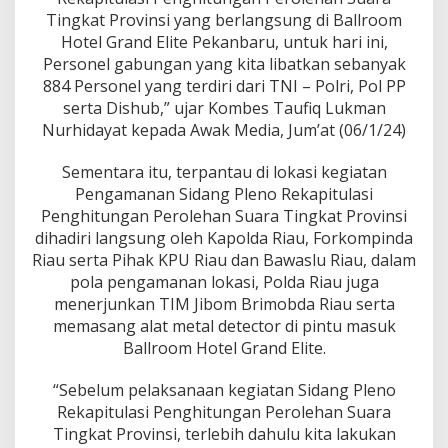
a
Tingkat Provinsi yang berlangsung di Ballroom
s
Hotel Grand Elite Pekanbaru, untuk hari ini,
i
P
Personel gabungan yang kita libatkan sebanyak
e
884 Personel yang terdiri dari TNI – Polri, Pol PP
n
serta Dishub,” ujar Kombes Taufiq Lukman
g
Nurhidayat kepada Awak Media, Jum’at (06/1/24)
h
i
t
Sementara itu, terpantau di lokasi kegiatan
u
Pengamanan Sidang Pleno Rekapitulasi
n
Penghitungan Perolehan Suara Tingkat Provinsi
g
dihadiri langsung oleh Kapolda Riau, Forkompinda
a
n
Riau serta Pihak KPU Riau dan Bawaslu Riau, dalam
P
pola pengamanan lokasi, Polda Riau juga
e
menerjunkan TIM Jibom Brimobda Riau serta
r
memasang alat metal detector di pintu masuk
o
Ballroom Hotel Grand Elite.
l
e
h
“Sebelum pelaksanaan kegiatan Sidang Pleno
a
Rekapitulasi Penghitungan Perolehan Suara
n
Tingkat Provinsi, terlebih dahulu kita lakukan
S