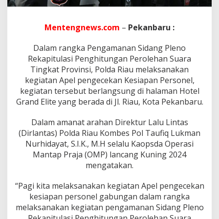
m
a
n
Mentengnews.com
–
Pekanbaru :
a
n
S
Dalam rangka Pengamanan Sidang Pleno
i
Rekapitulasi Penghitungan Perolehan Suara
d
Tingkat Provinsi, Polda Riau melaksanakan
a
kegiatan Apel pengecekan Kesiapan Personel,
n
g
kegiatan tersebut berlangsung di halaman Hotel
P
Grand Elite yang berada di Jl. Riau, Kota Pekanbaru.
l
e
Dalam amanat arahan Direktur Lalu Lintas
n
(Dirlantas) Polda Riau Kombes Pol Taufiq Lukman
o
R
Nurhidayat, S.I.K., M.H selalu Kaopsda Operasi
e
Mantap Praja (OMP) lancang Kuning 2024
k
mengatakan.
a
p
“Pagi kita melaksanakan kegiatan Apel pengecekan
i
t
kesiapan personel gabungan dalam rangka
u
melaksanakan kegiatan pengamanan Sidang Pleno
l
Rekapitulasi Penghitungan Perolehan Suara