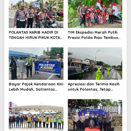
i
p
o
s
POLANTAS KARIB HADIR DI
TIM Ekspedisi Merah Putih
TENGAH HIRUK PIKUK KOTA
Presisi Polda Riau Tembus
PEKANBARU, DITLANTAS
Pedalaman Talang Mamak
POLDA RIAU KOBARKAN
Kobarkan Semangat Merah
SEMANGAT KESELAMATAN,
Putih Hadirkan Kepedulian
NASIONALISME DAN GREEN
Nyata untuk Negeri
POLICING JELANG HUT KE-81
RI
Bayar Pajak Kendaraan Kini
Apresiasi dan Terima Kasih
Lebih Mudah, Satlantas
untuk Polantas, Tetap
Polres Kampar Ajak
Mengabdi di Tengah
Masyarakat Manfaatkan
Guyuran Hujan
Program Pemutihan