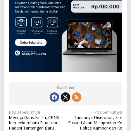
Ikuti Kami
N
Pos sebelumnya
Pos berikutnya
Menuju Garis Finish, CPNS
Tanahnya Diserobot, Fitri
a
Kemenkumham Riau akan
Susanti Akan Melaporkan Ke
v
Hadapi Tantangan Baru
Polres Kampar dan Ke