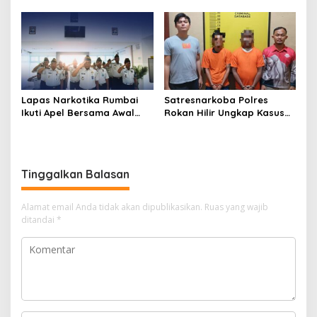
Kelas IIA Bagan Siapiapi,
Binaan yang Melarikan Diri,
Perkuat Sinergitas dan
Libatkan Tim Gabungan
Kolaborasi Antar instansi
Lapas, Kanwil, dan
Kepolisian
Lapas Narkotika Rumbai
Satresnarkoba Polres
Ikuti Apel Bersama Awal
Rokan Hilir Ungkap Kasus
Bulan Kementerian
Peredaran Sabu 8,8 Gram,
Dua Tersangka Diamankan
Tinggalkan Balasan
Alamat email Anda tidak akan dipublikasikan.
Ruas yang wajib
ditandai
*