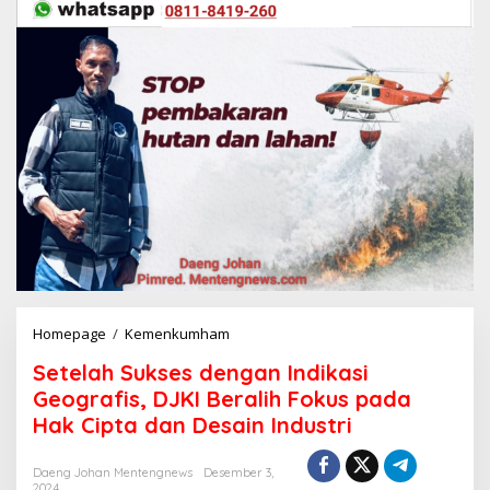
Homepage
/
Kemenkumham
S
e
Setelah Sukses dengan Indikasi
t
e
Geografis, DJKI Beralih Fokus pada
l
Hak Cipta dan Desain Industri
a
h
S
Daeng Johan Mentengnews
Desember 3,
2024