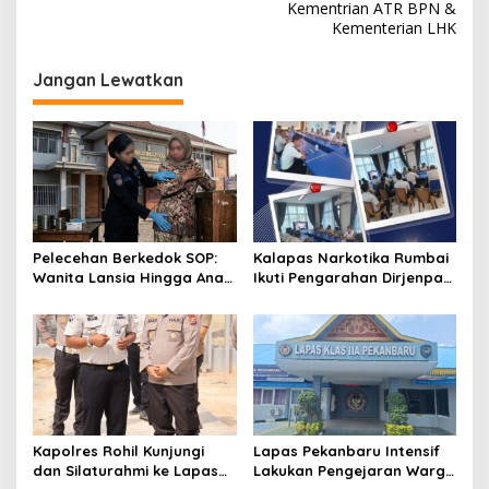
Kementrian ATR BPN &
i
Kementerian LHK
g
Jangan Lewatkan
a
s
i
p
o
s
Pelecehan Berkedok SOP:
Kalapas Narkotika Rumbai
Wanita Lansia Hingga Anak
Ikuti Pengarahan Dirjenpas,
Digerayangi, Agus
Fokus Penguatan Integritas
Andrianto Desak Segera
dan Persiapan Remisi 17
Copot Kalapas!
Agustus
Kapolres Rohil Kunjungi
Lapas Pekanbaru Intensif
dan Silaturahmi ke Lapas
Lakukan Pengejaran Warga