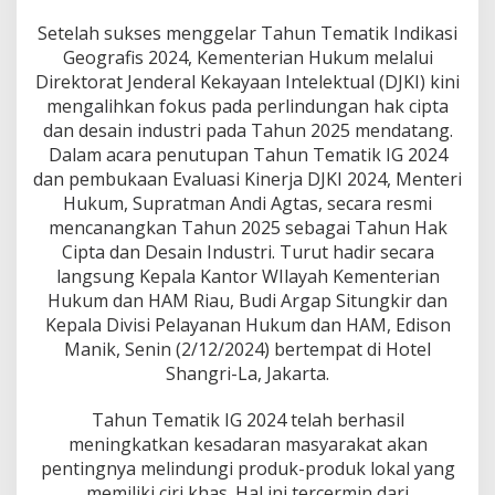
f
i
Setelah sukses menggelar Tahun Tematik Indikasi
s
Geografis 2024, Kementerian Hukum melalui
,
Direktorat Jenderal Kekayaan Intelektual (DJKI) kini
D
J
mengalihkan fokus pada perlindungan hak cipta
K
dan desain industri pada Tahun 2025 mendatang.
I
Dalam acara penutupan Tahun Tematik IG 2024
B
dan pembukaan Evaluasi Kinerja DJKI 2024, Menteri
e
Hukum, Supratman Andi Agtas, secara resmi
r
a
mencanangkan Tahun 2025 sebagai Tahun Hak
l
Cipta dan Desain Industri. Turut hadir secara
i
langsung Kepala Kantor WIlayah Kementerian
h
Hukum dan HAM Riau, Budi Argap Situngkir dan
F
o
Kepala Divisi Pelayanan Hukum dan HAM, Edison
k
Manik, Senin (2/12/2024) bertempat di Hotel
u
Shangri-La, Jakarta.
s
p
Tahun Tematik IG 2024 telah berhasil
a
d
meningkatkan kesadaran masyarakat akan
a
pentingnya melindungi produk-produk lokal yang
H
memiliki ciri khas. Hal ini tercermin dari