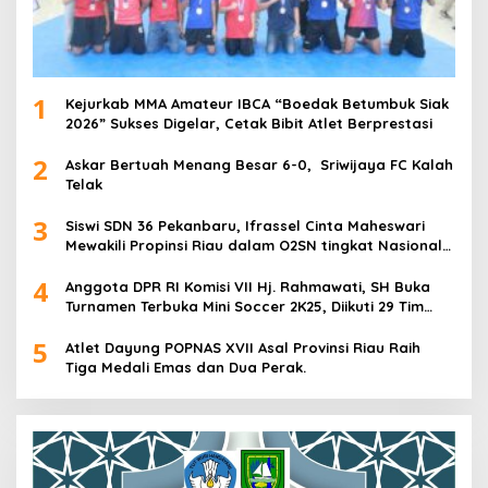
1
Kejurkab MMA Amateur IBCA “Boedak Betumbuk Siak
2026” Sukses Digelar, Cetak Bibit Atlet Berprestasi
2
Askar Bertuah Menang Besar 6-0, Sriwijaya FC Kalah
Telak
3
Siswi SDN 36 Pekanbaru, Ifrassel Cinta Maheswari
Mewakili Propinsi Riau dalam O2SN tingkat Nasional
2025 di Cabor Senam Putri
4
Anggota DPR RI Komisi VII Hj. Rahmawati, SH Buka
Turnamen Terbuka Mini Soccer 2K25, Diikuti 29 Tim
Pria dan Wanita di Kalimantan Utara
5
Atlet Dayung POPNAS XVII Asal Provinsi Riau Raih
Tiga Medali Emas dan Dua Perak.