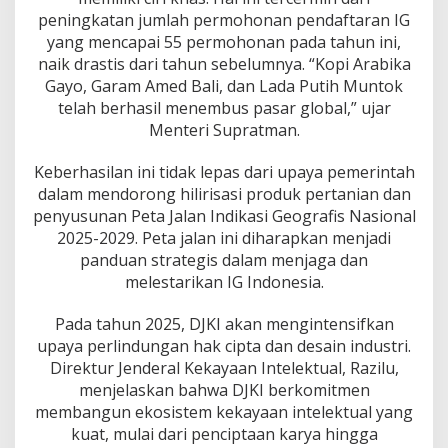
a
peningkatan jumlah permohonan pendaftaran IG
k
yang mencapai 55 permohonan pada tahun ini,
C
i
naik drastis dari tahun sebelumnya. “Kopi Arabika
p
Gayo, Garam Amed Bali, dan Lada Putih Muntok
t
telah berhasil menembus pasar global,” ujar
a
Menteri Supratman.
d
a
n
Keberhasilan ini tidak lepas dari upaya pemerintah
D
dalam mendorong hilirisasi produk pertanian dan
e
penyusunan Peta Jalan Indikasi Geografis Nasional
s
2025-2029. Peta jalan ini diharapkan menjadi
a
i
panduan strategis dalam menjaga dan
n
melestarikan IG Indonesia.
I
n
Pada tahun 2025, DJKI akan mengintensifkan
d
upaya perlindungan hak cipta dan desain industri.
u
s
Direktur Jenderal Kekayaan Intelektual, Razilu,
t
menjelaskan bahwa DJKI berkomitmen
r
membangun ekosistem kekayaan intelektual yang
i
kuat, mulai dari penciptaan karya hingga