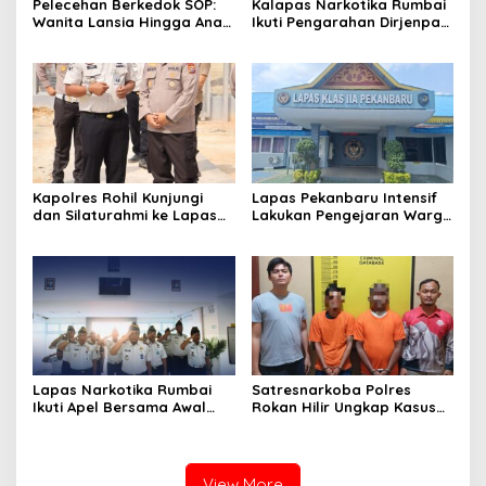
Pelecehan Berkedok SOP:
Kalapas Narkotika Rumbai
Wanita Lansia Hingga Anak
Ikuti Pengarahan Dirjenpas,
Digerayangi, Agus
Fokus Penguatan Integritas
Andrianto Desak Segera
dan Persiapan Remisi 17
Copot Kalapas!
Agustus
Kapolres Rohil Kunjungi
Lapas Pekanbaru Intensif
dan Silaturahmi ke Lapas
Lakukan Pengejaran Warga
Kelas IIA Bagan Siapiapi,
Binaan yang Melarikan Diri,
Perkuat Sinergitas dan
Libatkan Tim Gabungan
Kolaborasi Antar instansi
Lapas, Kanwil, dan
Kepolisian
Lapas Narkotika Rumbai
Satresnarkoba Polres
Ikuti Apel Bersama Awal
Rokan Hilir Ungkap Kasus
Bulan Kementerian
Peredaran Sabu 8,8 Gram,
Dua Tersangka Diamankan
View More