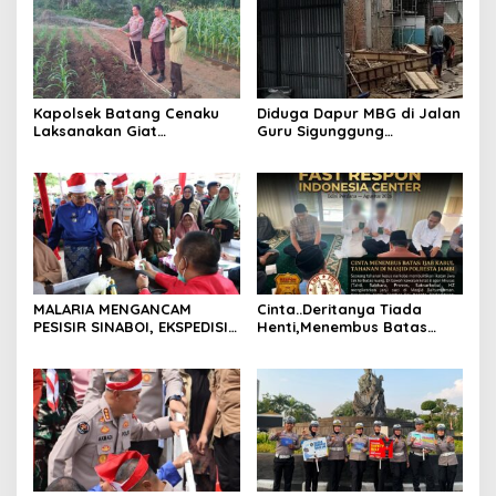
Kapolsek Batang Cenaku
Diduga Dapur MBG di Jalan
Laksanakan Giat
Guru Sigunggung
Pemantauan, Penyiraman
Beraktivitas Tidak Sesuai
dan Pengecekan Jagung
SOP, Selain itu Warga
Pipil di Desa Aur Cina.
Keluhkan Bau Limbah yang
Menyengat.
MALARIA MENGANCAM
Cinta..Deritanya Tiada
PESISIR SINABOI, EKSPEDISI
Henti,Menembus Batas
MERAH PUTIH PRESISI POLDA
Jeruji Besi
RIAU HADIR DENGAN
PELAYANAN KESEHATAN
GRATIS