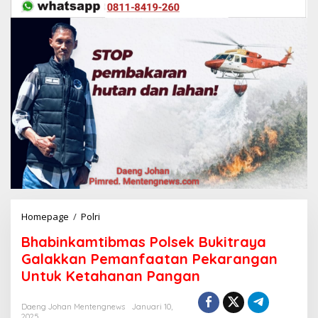
Homepage
/
Polri
B
h
Bhabinkamtibmas Polsek Bukitraya
a
b
Galakkan Pemanfaatan Pekarangan
i
Untuk Ketahanan Pangan
n
k
a
Daeng Johan Mentengnews
Januari 10,
2025