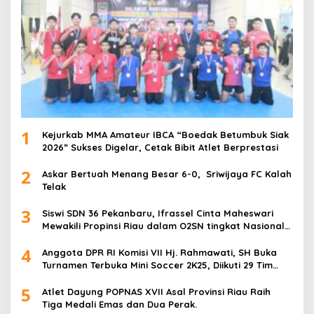
1
Kejurkab MMA Amateur IBCA “Boedak Betumbuk Siak
2026” Sukses Digelar, Cetak Bibit Atlet Berprestasi
2
Askar Bertuah Menang Besar 6-0, Sriwijaya FC Kalah
Telak
3
Siswi SDN 36 Pekanbaru, Ifrassel Cinta Maheswari
Mewakili Propinsi Riau dalam O2SN tingkat Nasional
2025 di Cabor Senam Putri
4
Anggota DPR RI Komisi VII Hj. Rahmawati, SH Buka
Turnamen Terbuka Mini Soccer 2K25, Diikuti 29 Tim
Pria dan Wanita di Kalimantan Utara
5
Atlet Dayung POPNAS XVII Asal Provinsi Riau Raih
Tiga Medali Emas dan Dua Perak.