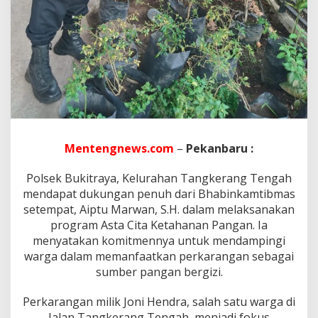
a
k
k
a
n
P
e
m
a
n
f
a
Mentengnews.com
–
Pekanbaru :
a
t
Polsek Bukitraya, Kelurahan Tangkerang Tengah
a
mendapat dukungan penuh dari Bhabinkamtibmas
n
P
setempat, Aiptu Marwan, S.H. dalam melaksanakan
e
program Asta Cita Ketahanan Pangan. Ia
k
menyatakan komitmennya untuk mendampingi
a
warga dalam memanfaatkan perkarangan sebagai
r
a
sumber pangan bergizi.
n
g
Perkarangan milik Joni Hendra, salah satu warga di
a
Jalan Tangkerang Tengah, menjadi fokus