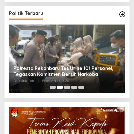
Politik Terbaru
Polresta Pekanbaru Tes Urine 101 Personel,
P
Tegaskan Komitmen Bersih Narkoba
S
Di Politik, Polri
|
Februari 23, 2026
Di 