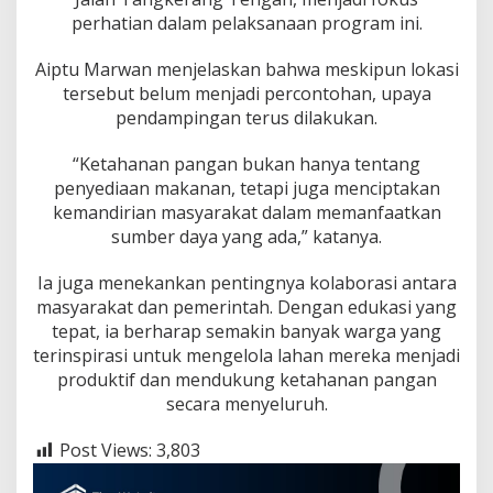
n
perhatian dalam pelaksanaan program ini.
U
n
t
Aiptu Marwan menjelaskan bahwa meskipun lokasi
u
tersebut belum menjadi percontohan, upaya
k
pendampingan terus dilakukan.
K
e
“Ketahanan pangan bukan hanya tentang
t
a
penyediaan makanan, tetapi juga menciptakan
h
kemandirian masyarakat dalam memanfaatkan
a
sumber daya yang ada,” katanya.
n
a
Ia juga menekankan pentingnya kolaborasi antara
n
P
masyarakat dan pemerintah. Dengan edukasi yang
a
tepat, ia berharap semakin banyak warga yang
n
terinspirasi untuk mengelola lahan mereka menjadi
g
produktif dan mendukung ketahanan pangan
a
n
secara menyeluruh.
Post Views:
3,803