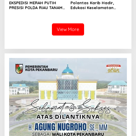
EKSPEDISI MERAH PUTIH
Polantas Karib Hadir,
PRESISI POLDA RIAU TANAM
Edukasi Keselamatan
810 MANGROVE DAN
Berlalu Lintas Warnai Car
SALURKAN BERBAGAI
Free Day Pekanbaru
BANTUAN UNTUK
MASYARAKAT PESISIR
View More
SINABOI