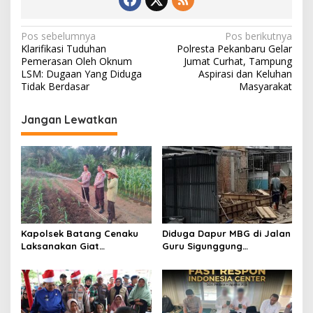
N
Pos sebelumnya
Pos berikutnya
Klarifikasi Tuduhan
Polresta Pekanbaru Gelar
a
Pemerasan Oleh Oknum
Jumat Curhat, Tampung
v
LSM: Dugaan Yang Diduga
Aspirasi dan Keluhan
Tidak Berdasar
Masyarakat
i
g
Jangan Lewatkan
a
s
i
p
o
s
Kapolsek Batang Cenaku
Diduga Dapur MBG di Jalan
Laksanakan Giat
Guru Sigunggung
Pemantauan, Penyiraman
Beraktivitas Tidak Sesuai
dan Pengecekan Jagung
SOP, Selain itu Warga
Pipil di Desa Aur Cina.
Keluhkan Bau Limbah yang
Menyengat.