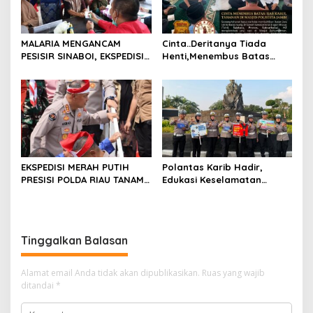
MALARIA MENGANCAM
Cinta..Deritanya Tiada
PESISIR SINABOI, EKSPEDISI
Henti,Menembus Batas
MERAH PUTIH PRESISI POLDA
Jeruji Besi
RIAU HADIR DENGAN
PELAYANAN KESEHATAN
GRATIS
EKSPEDISI MERAH PUTIH
Polantas Karib Hadir,
PRESISI POLDA RIAU TANAM
Edukasi Keselamatan
810 MANGROVE DAN
Berlalu Lintas Warnai Car
SALURKAN BERBAGAI
Free Day Pekanbaru
BANTUAN UNTUK
MASYARAKAT PESISIR
Tinggalkan Balasan
SINABOI
Alamat email Anda tidak akan dipublikasikan.
Ruas yang wajib
ditandai
*