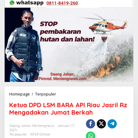
Homepage
/
Terpopuler
K
e
Ketua DPD LSM BARA API Riau Jasril Rz
t
u
Mengadakan Jumat Berkah
a
D
Daeng Johan Mentengnews
Januari 17,
P
2025
D
Terpopuler
10769 Dilihat