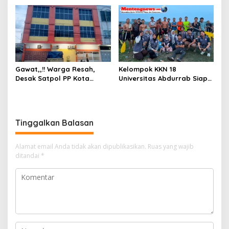
Sekolah Djuwita
Gawat,,!! Warga Resah,
Kelompok KKN 18
Desak Satpol PP Kota
Universitas Abdurrab Siap
Pekanbaru Razia Z Home
Mengabdi dan
Stay yang Diduga Tempat
Mendedikasikan Diri untuk
Ajang “Kumpul Kebo”.
Masyarakat Desa Pulau
Deras
Tinggalkan Balasan
Alamat email Anda tidak akan dipublikasikan.
Ruas yang wajib
ditandai
*