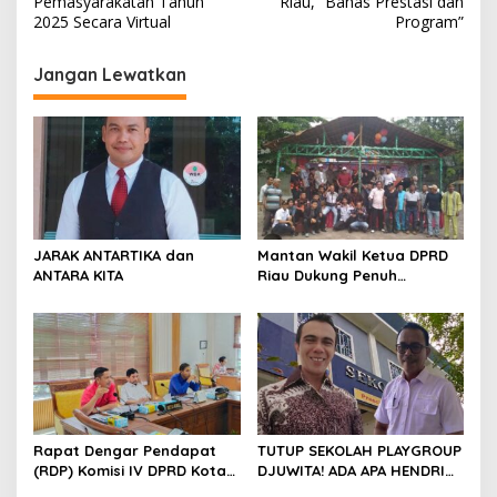
v
Pemasyarakatan Tahun
Riau, “Bahas Prestasi dan
2025 Secara Virtual
Program”
i
g
Jangan Lewatkan
a
s
i
p
o
s
JARAK ANTARTIKA dan
Mantan Wakil Ketua DPRD
ANTARA KITA
Riau Dukung Penuh
Penerbitan Buku Sejarah
Perjuangan Lahirnya
Kabupaten Kepulauan
Meranti
Rapat Dengar Pendapat
TUTUP SEKOLAH PLAYGROUP
(RDP) Komisi IV DPRD Kota
DJUWITA! ADA APA HENDRI
Batam terkait polemik
ARULAN BELA MATI-MATIAN ?