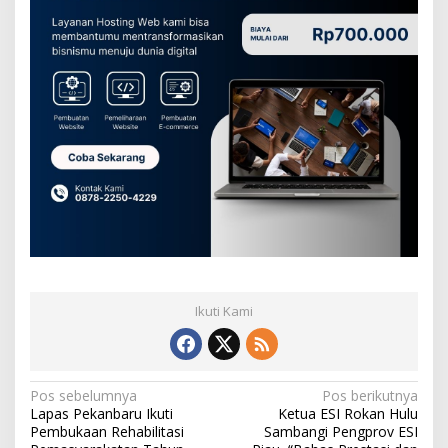
Ikuti Kami
N
Pos sebelumnya
Pos berikutnya
Lapas Pekanbaru Ikuti
Ketua ESI Rokan Hulu
a
Pembukaan Rehabilitasi
Sambangi Pengprov ESI