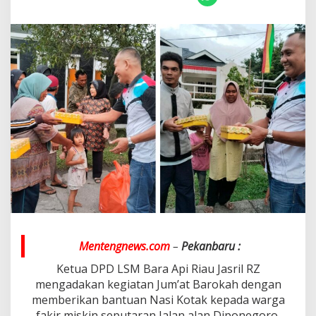
L
S
M
B
A
R
A
A
P
I
R
i
a
u
J
a
s
r
i
l
Mentengnews.com
–
Pekanbaru :
R
z
Ketua DPD LSM Bara Api Riau Jasril RZ
M
mengadakan kegiatan Jum’at Barokah dengan
e
memberikan bantuan Nasi Kotak kepada warga
n
fakir miskin seputaran Jalan alan Diponegoro.