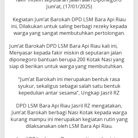
g
Jum’at, (17/01/2025)
a
d
a
Kegiatan Jum’at Barokah DPD LSM Bara Api Riau
k
ini, Dilakukan untuk saling berbagi rezeky kepada
a
warga yang sangat membutuhkan pertolongan.
n
J
u
Jum’at Barokah DPD LSM Bara Api Riau kali ini,
m
Menyasar kepada fakir miskin di seputaran jalan
a
diponegoro bantuan berupa 200 Kotak Nasi yang
t
siap di berikan untuk warga yang membutuhkan.
B
e
r
“Jum’at Barokah ini merupakan bentuk rasa
k
syukur, sekaligus sebagai salah satu bentuk
a
kepedulian antar sesama”, Ungkap Jasril RZ
h
DPD LSM Bara Api Riau Jasril RZ mengatakan,
Jum’at Barokah berbagi Nasi Kotak kepada warga
kurang mampu ini merupakan kegiatan rutin yang
dilaksanakan oleh LSM Bara Api Riau.