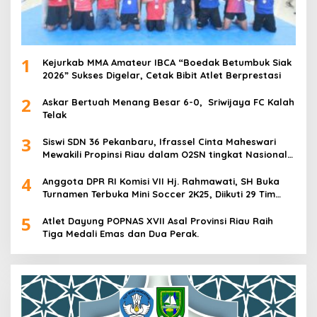
1
Kejurkab MMA Amateur IBCA “Boedak Betumbuk Siak
2026” Sukses Digelar, Cetak Bibit Atlet Berprestasi
2
Askar Bertuah Menang Besar 6-0, Sriwijaya FC Kalah
Telak
3
Siswi SDN 36 Pekanbaru, Ifrassel Cinta Maheswari
Mewakili Propinsi Riau dalam O2SN tingkat Nasional
2025 di Cabor Senam Putri
4
Anggota DPR RI Komisi VII Hj. Rahmawati, SH Buka
Turnamen Terbuka Mini Soccer 2K25, Diikuti 29 Tim
Pria dan Wanita di Kalimantan Utara
5
Atlet Dayung POPNAS XVII Asal Provinsi Riau Raih
Tiga Medali Emas dan Dua Perak.