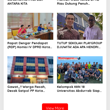
ANTARA KITA
Riau Dukung Penuh
Penerbitan Buku Sejarah
Perjuangan Lahirnya
Kabupaten Kepulauan
Meranti
Rapat Dengar Pendapat
TUTUP SEKOLAH PLAYGROUP
(RDP) Komisi IV DPRD Kota
DJUWITA! ADA APA HENDRI
Batam terkait polemik
ARULAN BELA MATI-MATIAN ?
Sekolah Djuwita
Gawat,,!! Warga Resah,
Kelompok KKN 18
Desak Satpol PP Kota
Universitas Abdurrab Siap
Pekanbaru Razia Z Home
Mengabdi dan
Stay yang Diduga Tempat
Mendedikasikan Diri untuk
Ajang “Kumpul Kebo”.
Masyarakat Desa Pulau
Deras
View More