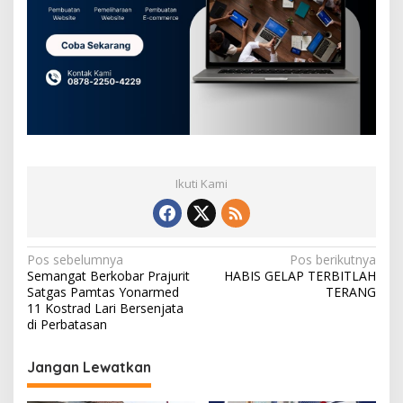
Ikuti Kami
N
Pos sebelumnya
Pos berikutnya
Semangat Berkobar Prajurit
HABIS GELAP TERBITLAH
a
Satgas Pamtas Yonarmed
TERANG
v
11 Kostrad Lari Bersenjata
di Perbatasan
i
g
Jangan Lewatkan
a