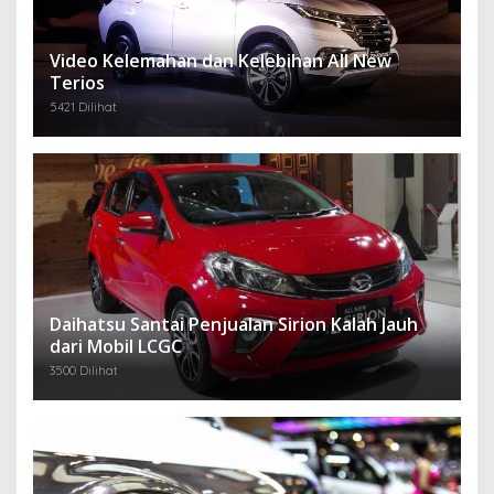
Video Kelemahan dan Kelebihan All New
Terios
5421 Dilihat
Daihatsu Santai Penjualan Sirion Kalah Jauh
dari Mobil LCGC
3500 Dilihat