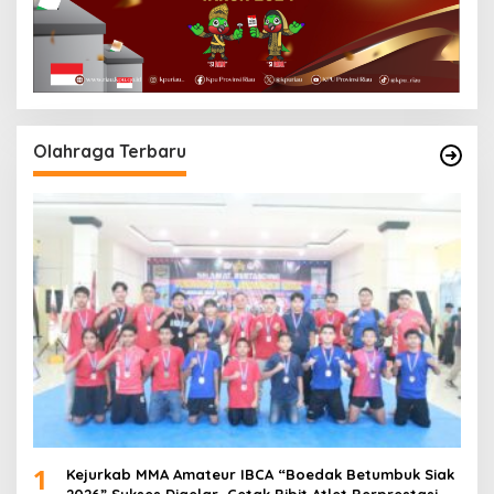
Olahraga Terbaru
1
Kejurkab MMA Amateur IBCA “Boedak Betumbuk Siak
2026” Sukses Digelar, Cetak Bibit Atlet Berprestasi