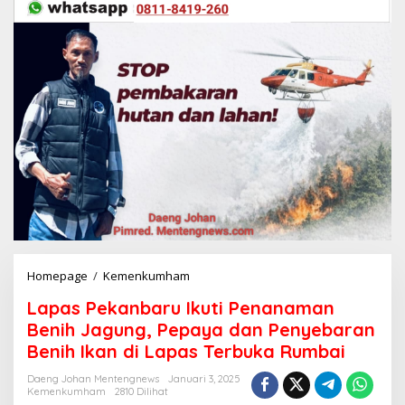
Homepage
/
Kemenkumham
L
a
Lapas Pekanbaru Ikuti Penanaman
p
a
Benih Jagung, Pepaya dan Penyebaran
s
Benih Ikan di Lapas Terbuka Rumbai
P
e
Daeng Johan Mentengnews
Januari 3, 2025
k
Kemenkumham
2810 Dilihat