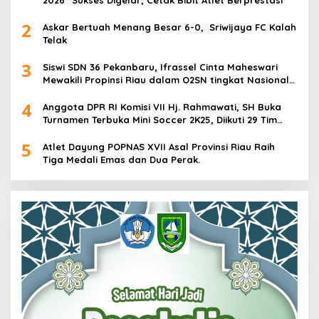
2
Askar Bertuah Menang Besar 6-0, Sriwijaya FC Kalah
Telak
3
Siswi SDN 36 Pekanbaru, Ifrassel Cinta Maheswari
Mewakili Propinsi Riau dalam O2SN tingkat Nasional
2025 di Cabor Senam Putri
4
Anggota DPR RI Komisi VII Hj. Rahmawati, SH Buka
Turnamen Terbuka Mini Soccer 2K25, Diikuti 29 Tim
Pria dan Wanita di Kalimantan Utara
5
Atlet Dayung POPNAS XVII Asal Provinsi Riau Raih
Tiga Medali Emas dan Dua Perak.