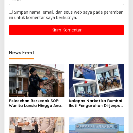
Simpan nama, email, dan situs web saya pada peramban
ini untuk komentar saya berikutnya.
News Feed
Pelecehan Berkedok SOP:
Kalapas Narkotika Rumbai
Wanita Lansia Hingga Anak
Ikuti Pengarahan Dirjenpas,
Digerayangi, Agus
Fokus Penguatan Integritas
Andrianto Desak Segera
dan Persiapan Remisi 17
Copot Kalapas!
Agustus