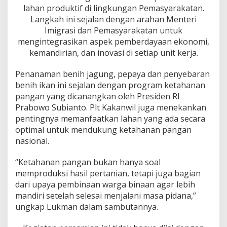
n
lahan produktif di lingkungan Pemasyarakatan.
B
Langkah ini sejalan dengan arahan Menteri
e
Imigrasi dan Pemasyarakatan untuk
n
i
mengintegrasikan aspek pemberdayaan ekonomi,
h
kemandirian, dan inovasi di setiap unit kerja.
I
k
Penanaman benih jagung, pepaya dan penyebaran
a
benih ikan ini sejalan dengan program ketahanan
n
d
pangan yang dicanangkan oleh Presiden RI
i
Prabowo Subianto. Plt Kakanwil juga menekankan
L
pentingnya memanfaatkan lahan yang ada secara
a
optimal untuk mendukung ketahanan pangan
p
a
nasional.
s
T
“Ketahanan pangan bukan hanya soal
e
memproduksi hasil pertanian, tetapi juga bagian
r
dari upaya pembinaan warga binaan agar lebih
b
u
mandiri setelah selesai menjalani masa pidana,”
k
ungkap Lukman dalam sambutannya.
a
R