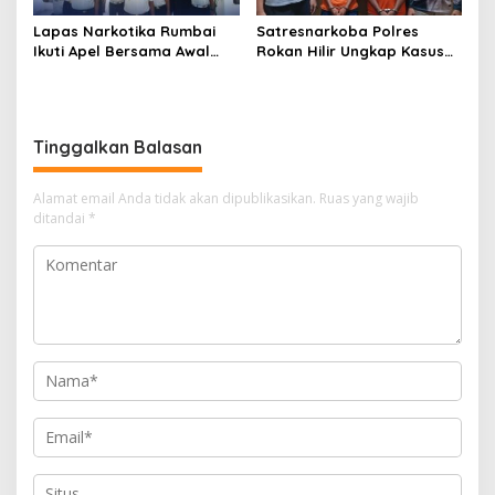
Lapas Narkotika Rumbai
Satresnarkoba Polres
Ikuti Apel Bersama Awal
Rokan Hilir Ungkap Kasus
Bulan Kementerian
Peredaran Sabu 8,8 Gram,
Dua Tersangka Diamankan
Tinggalkan Balasan
Alamat email Anda tidak akan dipublikasikan.
Ruas yang wajib
ditandai
*