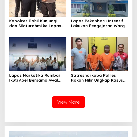
Kapolres Rohil Kunjungi
Lapas Pekanbaru Intensif
dan Silaturahmi ke Lapas
Lakukan Pengejaran Warga
Kelas IIA Bagan Siapiapi,
Binaan yang Melarikan Diri,
Perkuat Sinergitas dan
Libatkan Tim Gabungan
Kolaborasi Antar instansi
Lapas, Kanwil, dan
Kepolisian
Lapas Narkotika Rumbai
Satresnarkoba Polres
Ikuti Apel Bersama Awal
Rokan Hilir Ungkap Kasus
Bulan Kementerian
Peredaran Sabu 8,8 Gram,
Dua Tersangka Diamankan
View More