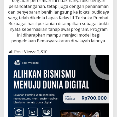
Kegiatan peresmian ini tidak hanya diisi dengan
u
penandatanganan, tetapi juga dengan penanaman
m
b
dan penyebaran benih langsung ke lokasi budidaya
a
yang telah dikelola Lapas Kelas III Terbuka Rumbai.
i
Berbagai hasil pertanian ditampilkan sebagai bukti
nyata keberhasilan tahap awal program. Program
ini diharapkan mampu menjadi model bagi
pengelolaan Pemasyarakatan di wilayah lainnya.
Post Views:
2,810