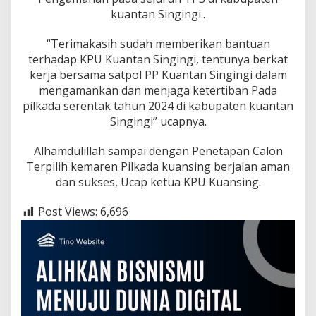
I
kuantan Singingi..
P
E
N
“Terimakasih sudah memberikan bantuan
G
terhadap KPU Kuantan Singingi, tentunya berkat
H
kerja bersama satpol PP Kuantan Singingi dalam
A
mengamankan dan menjaga ketertiban Pada
R
pilkada serentak tahun 2024 di kabupaten kuantan
G
A
Singingi” ucapnya.
A
N
Alhamdulillah sampai dengan Penetapan Calon
K
Terpilih kemaren Pilkada kuansing berjalan aman
E
dan sukses, Ucap ketua KPU Kuansing.
P
A
D
Post Views:
6,696
A
I
N
S
T
A
N
S