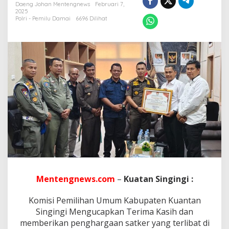
U
Daeng Johan Mentengnews
Februari 7,
A
2025
N
Polri - Pemilu Damai
6696 Dilihat
S
I
N
G
S
U
K
S
E
S
,
K
P
U
K
U
A
Mentengnews.com
–
Kuatan Singingi :
N
S
Komisi Pemilihan Umum Kabupaten Kuantan
I
Singingi Mengucapkan Terima Kasih dan
N
G
memberikan penghargaan satker yang terlibat di