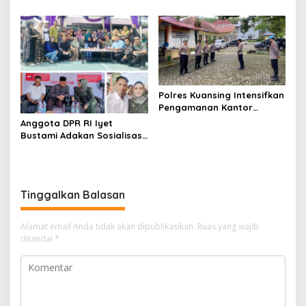
DITLANTAS POLDA RIAU AJAK
Personil Patroli Gabungan
MASYARAKAT TERTIB
Polres Kuansing Dalam
BERLALU LINTAS
Rangka OMP LK 2024
Polres Kuansing Intensifkan
Pengamanan Kantor
Bawaslu Kuansing Dalam
Anggota DPR RI Iyet
Rangka Operasi Mantap
Bustami Adakan Sosialisasi
Praja Lancang Kuning 2024
4 Pilar Di Perumahan Alifa
RW 21 Kelurahan Sidomulyo
Barat Kota Pekanbaru
Tinggalkan Balasan
Alamat email Anda tidak akan dipublikasikan.
Ruas yang wajib
ditandai
*