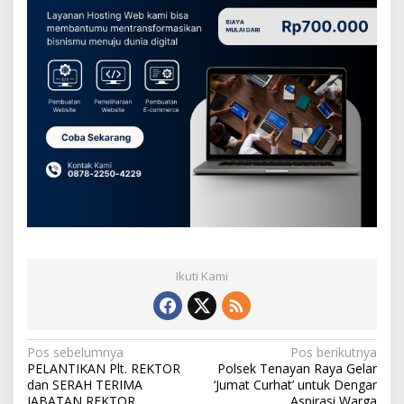
I
T
E
R
K
A
I
T
Ikuti Kami
N
Pos sebelumnya
Pos berikutnya
PELANTIKAN Plt. REKTOR
Polsek Tenayan Raya Gelar
a
dan SERAH TERIMA
‘Jumat Curhat’ untuk Dengar
JABATAN REKTOR
Aspirasi Warga