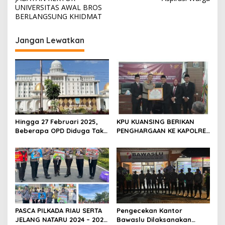
v
UNIVERSITAS AWAL BROS
i
BERLANGSUNG KHIDMAT
g
Jangan Lewatkan
a
s
i
p
o
s
Hingga 27 Februari 2025,
KPU KUANSING BERIKAN
Beberapa OPD Diduga Tak
PENGHARGAAN KE KAPOLRES
Serius Dalam Bekerja,
KUANSING
Sehingga Menimbulkan
Dampak Negatif Terhadap
Kemajuan Daerah (Pemkab
Rokan Hilir).
PASCA PILKADA RIAU SERTA
Pengecekan Kantor
JELANG NATARU 2024 – 2025
Bawaslu Dilaksanakan