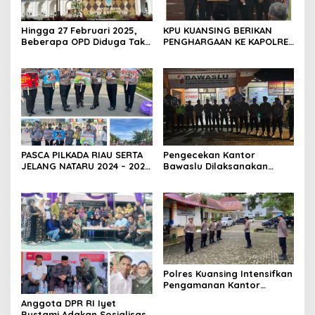
Hingga 27 Februari 2025,
KPU KUANSING BERIKAN
Beberapa OPD Diduga Tak
PENGHARGAAN KE KAPOLRES
Serius Dalam Bekerja,
KUANSING
Sehingga Menimbulkan
Dampak Negatif Terhadap
Kemajuan Daerah (Pemkab
Rokan Hilir).
PASCA PILKADA RIAU SERTA
Pengecekan Kantor
JELANG NATARU 2024 – 2025
Bawaslu Dilaksanakan
DITLANTAS POLDA RIAU AJAK
Personil Patroli Gabungan
MASYARAKAT TERTIB
Polres Kuansing Dalam
BERLALU LINTAS
Rangka OMP LK 2024
Polres Kuansing Intensifkan
Pengamanan Kantor
Bawaslu Kuansing Dalam
Anggota DPR RI Iyet
Rangka Operasi Mantap
Bustami Adakan Sosialisasi