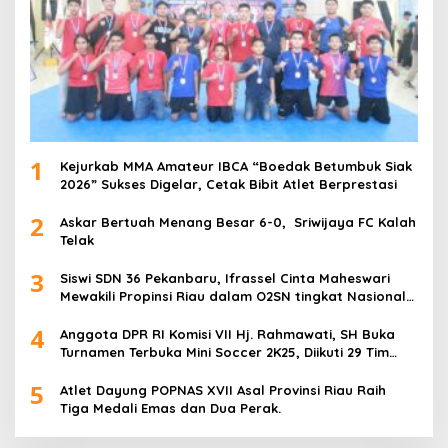
1
Kejurkab MMA Amateur IBCA “Boedak Betumbuk Siak
2026” Sukses Digelar, Cetak Bibit Atlet Berprestasi
2
Askar Bertuah Menang Besar 6-0, Sriwijaya FC Kalah
Telak
3
Siswi SDN 36 Pekanbaru, Ifrassel Cinta Maheswari
Mewakili Propinsi Riau dalam O2SN tingkat Nasional
2025 di Cabor Senam Putri
4
Anggota DPR RI Komisi VII Hj. Rahmawati, SH Buka
Turnamen Terbuka Mini Soccer 2K25, Diikuti 29 Tim
Pria dan Wanita di Kalimantan Utara
5
Atlet Dayung POPNAS XVII Asal Provinsi Riau Raih
Tiga Medali Emas dan Dua Perak.