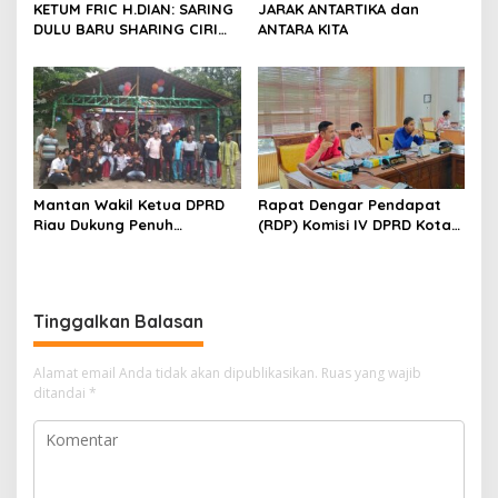
KETUM FRIC H.DIAN: SARING
JARAK ANTARTIKA dan
DULU BARU SHARING CIRI
ANTARA KITA
ORANG BIJAK BERMEDIA
SOSIAL
Mantan Wakil Ketua DPRD
Rapat Dengar Pendapat
Riau Dukung Penuh
(RDP) Komisi IV DPRD Kota
Penerbitan Buku Sejarah
Batam terkait polemik
Perjuangan Lahirnya
Sekolah Djuwita
Kabupaten Kepulauan
Meranti
Tinggalkan Balasan
Alamat email Anda tidak akan dipublikasikan.
Ruas yang wajib
ditandai
*