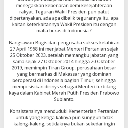
l
menegakkan kebenaran demi kesejahteraan
a
rakyat. Teguran Wakil Presiden pun patut
i
m
dipertanyakan, ada apa dibalik tegurannya itu, apa
a
kaitan keterkaitannya Wakil Presiden itu dengan
n
mafia beras di Indonesia ?
M
e
Bangsawan Bugis dan pengusaha sukses kelahiran
n
j
27 April 1968 ini menjabat Menteri Pertanian sejak
a
25 Oktober 2023, setelah memangku jabatan yang
b
sama sejak 27 Oktober 2014 hingga 20 Oktober
a
2019, memimpin Tiran Group, perusahaan besar
t
M
yang bermarkas di Makassar yang dominan
e
beroperasi di Indonesia bagian Timur, sehingga
n
memposisikan dirinys sebagai Menteri terbilang
t
kaya dalam Kabinet Merah Putih Presiden Prabowo
e
Subianto.
r
i
T
Konsistensinya menduduki Kementerian Pertanian
a
untuk yang ketiga kalinya pun sungguh tidak
n
kaleng-kaleng, setidaknya bukan sekedar ingin
p