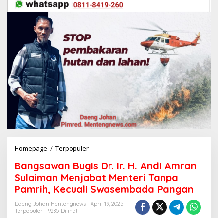
Homepage
/
Terpopuler
B
a
Bangsawan Bugis Dr. Ir. H. Andi Amran
n
g
Sulaiman Menjabat Menteri Tanpa
s
Pamrih, Kecuali Swasembada Pangan
a
w
Daeng Johan Mentengnews
April 19, 2025
a
Terpopuler
9285 Dilihat