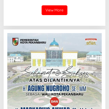
Perjuangan Lahirnya
Sekolah Djuwita
Kabupaten Kepulauan
Meranti
View More