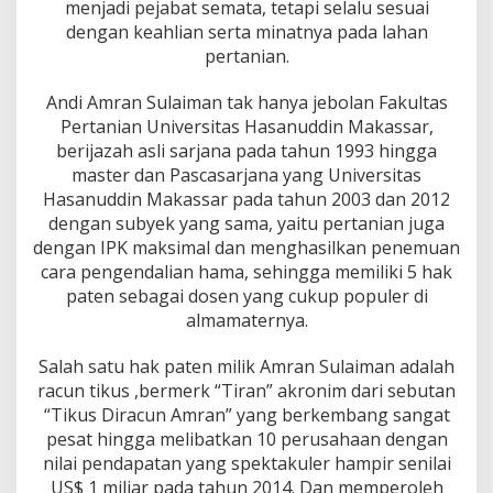
menjadi pejabat semata, tetapi selalu sesuai
a
P
dengan keahlian serta minatnya pada lahan
a
pertanian.
m
r
Andi Amran Sulaiman tak hanya jebolan Fakultas
i
Pertanian Universitas Hasanuddin Makassar,
h
,
berijazah asli sarjana pada tahun 1993 hingga
K
master dan Pascasarjana yang Universitas
e
Hasanuddin Makassar pada tahun 2003 dan 2012
c
dengan subyek yang sama, yaitu pertanian juga
u
a
dengan IPK maksimal dan menghasilkan penemuan
l
cara pengendalian hama, sehingga memiliki 5 hak
i
paten sebagai dosen yang cukup populer di
S
almamaternya.
w
a
s
Salah satu hak paten milik Amran Sulaiman adalah
e
racun tikus ,bermerk “Tiran” akronim dari sebutan
m
“Tikus Diracun Amran” yang berkembang sangat
b
pesat hingga melibatkan 10 perusahaan dengan
a
nilai pendapatan yang spektakuler hampir senilai
d
a
US$ 1 miliar pada tahun 2014. Dan memperoleh