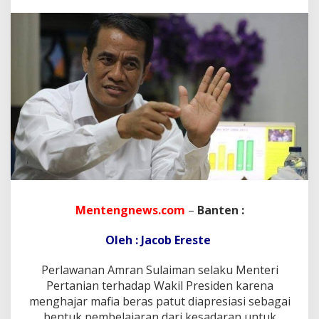
n
B
u
g
i
s
D
r
.
I
r
.
H
.
A
n
d
Mentengnews.com
–
Banten :
i
A
Oleh : Jacob Ereste
m
r
Perlawanan Amran Sulaiman selaku Menteri
a
n
Pertanian terhadap Wakil Presiden karena
S
menghajar mafia beras patut diapresiasi sebagai
u
bentuk pembelajaran dari kesadaran untuk