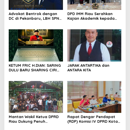
Advokat Bentrok dengan
DPD IMM Riau Serahkan
DC di Pekanbaru, LBH SPN
Kajian Akademik kepada
Desak Polda Riau Usut
DPD RI, Desak Perjuangkan
Dugaan Premanisme
Keadilan bagi Provinsi Riau
KETUM FRIC H.DIAN: SARING
JARAK ANTARTIKA dan
DULU BARU SHARING CIRI
ANTARA KITA
ORANG BIJAK BERMEDIA
SOSIAL
Mantan Wakil Ketua DPRD
Rapat Dengar Pendapat
Riau Dukung Penuh
(RDP) Komisi IV DPRD Kota
Penerbitan Buku Sejarah
Batam terkait polemik