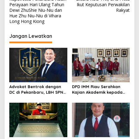
a
Perayaan Hari Ulang Tahun
Ikut Keputusan Perwakilan
v
Dewi ZhuShie Niu-Niu dan
Rakyat
Hue Zhu Niu-Niu di Vihara
i
Long Hong Kiong
g
Jangan Lewatkan
a
s
i
p
o
s
Advokat Bentrok dengan
DPD IMM Riau Serahkan
DC di Pekanbaru, LBH SPN
Kajian Akademik kepada
Desak Polda Riau Usut
DPD RI, Desak Perjuangkan
Dugaan Premanisme
Keadilan bagi Provinsi Riau