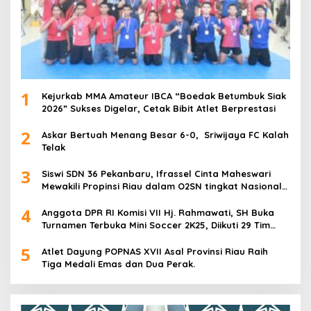
1
Kejurkab MMA Amateur IBCA “Boedak Betumbuk Siak
2026” Sukses Digelar, Cetak Bibit Atlet Berprestasi
2
Askar Bertuah Menang Besar 6-0, Sriwijaya FC Kalah
Telak
3
Siswi SDN 36 Pekanbaru, Ifrassel Cinta Maheswari
Mewakili Propinsi Riau dalam O2SN tingkat Nasional
2025 di Cabor Senam Putri
4
Anggota DPR RI Komisi VII Hj. Rahmawati, SH Buka
Turnamen Terbuka Mini Soccer 2K25, Diikuti 29 Tim
Pria dan Wanita di Kalimantan Utara
5
Atlet Dayung POPNAS XVII Asal Provinsi Riau Raih
Tiga Medali Emas dan Dua Perak.