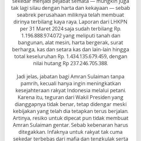
sekedar menjadi pejabat semata — mungkin juga
tak lagi silau dengan harta dan kekayaan — sebab
seabrek perusahaan miliknya telah membuat
dirinya terbilang kaya raya. Laporan dari LHKPN
per 31 Maret 2024 saja sudah terbilang Rp.
1.196.888.974.072 yang meliputi tanah dan
bangunan, alat mesin, harta bergerak, surat
berharga, kas dan setara kas dan lain-lain hingga
total keseluruhan Rp. 1.434.135.679.459, dengan
nilai hutang Rp 237.246.705.388.
Jadi jelas, jabatan bagi Amran Sulaiman tanpa
pamrih, kecuali hanya ingin meningkatkan
kesejahteraan rakyat Indonesia melalui petani.
Karena itu, teguran dari Wakil Presiden yang
dianggapnya tidak benar, tetap didengar meski
kebijakan yang telah dia tetapkan terus berjalan.
Artinya, resiko untuk dipecat pun tidak membuat
Amran Sulaiman gentar. Sebab kebenaran harus
ditegakkan. Infaknya untuk rakyat tak cuma
sekedar terbebas dari mafia dan tengkulak serta