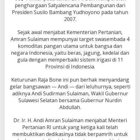
P
penghargaan Satyalencana Pembangunan dari
a
Presiden Susilo Bambang Yudhoyono pada tahun
n
2007.
g
a
n
Sejak awal menjabat Kementerian Pertanian,
Amran Sulaiman mempunyai target swasembada 4
komoditas pangan utama untuk bangsa dan
negara Indonesia, yaitu beras, jagung, kedelai dan
gula dengan memperbaiki sistem irigasi di 11
Provinsi di Indonesia.
Keturunan Raja Bone ini pun berhak menyandang
gelar bangsawan — Andi — dari leluhurnya, seperti
adiknya Andi Sudirman Sulaiman, Wakil Gubernur
Sulawesi Selatan bersama Gubernur Nurdin
Abdullah.
Dr. Ir. H. Andi Amran Sulaiman menjabat Menteri
Pertanian RI untuk yang ketiga kali telah
membuktikan dedikasinya tidak berpamrih untuk