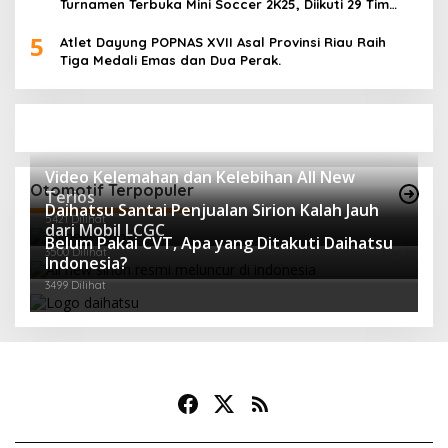
Turnamen Terbuka Mini Soccer 2K25, Diikuti 29 Tim
Pria dan Wanita di Kalimantan Utara
5
Atlet Dayung POPNAS XVII Asal Provinsi Riau Raih
Tiga Medali Emas dan Dua Perak.
Video Kelemahan dan Kelebihan All New
Otomotif Terpopuler
Terios
Daihatsu Santai Penjualan Sirion Kalah Jauh
5421 Dilihat
dari Mobil LCGC
Belum Pakai CVT, Apa yang Ditakuti Daihatsu
3500 Dilihat
Indonesia?
3499 Dilihat