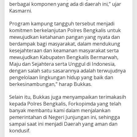
berbagai komponen yang ada di daerah ini,” ujar
e
s
Kasmarni.
B
e
Program kampung tangguh tersebut menjadi
n
komitmen berkelanjutan Polres Bengkalis untuk
g
mewujudkan ketahanan pangan yang nyata dan
k
a
berdampak bagi masyarakat, dalam mendukung
l
kesejahteraan dan keamanan masyarakat serta
i
mewujudkan Kabupaten Bengkalis Bermarwah,
s
Maju dan Sejahtera serta Unggul di Indonesia,
dengan salah satu sasarannya adalah terwujudnya
pengelolaan lingkungan hidup yang baik dan
berkesinambungan,” harap Bukkas.
Selain itu, Bukkas juga menyampaikan terimakasih
kepada Polres Bengkalis, Forkopimda yang telah
banyak membantu kami dalam menjalankan
pemerintahan di Negeri Junjungan ini, sehingga
sampai saat ini menjadi Daerah yang aman dan
kondusif.