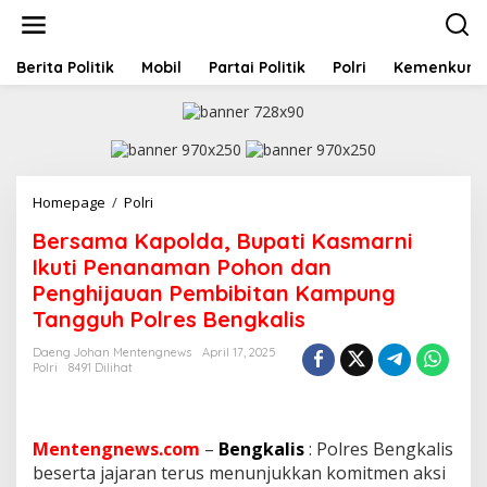
L
e
w
a
Berita Politik
Mobil
Partai Politik
Polri
Kemenkum
t
i
k
e
k
o
Homepage
/
Polri
B
n
e
t
Bersama Kapolda, Bupati Kasmarni
r
e
s
Ikuti Penanaman Pohon dan
n
a
Penghijauan Pembibitan Kampung
m
Tangguh Polres Bengkalis
a
K
Daeng Johan Mentengnews
April 17, 2025
a
Polri
8491 Dilihat
p
o
l
d
Mentengnews.com
–
Bengkalis
: Polres Bengkalis
a
beserta jajaran terus menunjukkan komitmen aksi
,