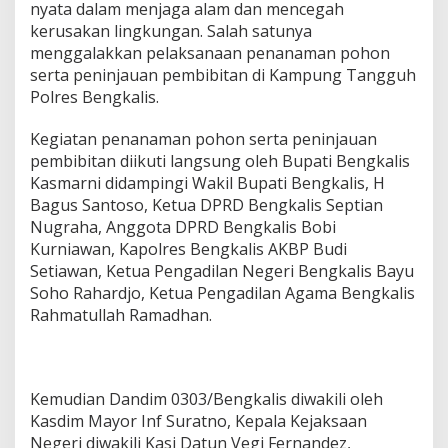
nyata dalam menjaga alam dan mencegah
B
u
kerusakan lingkungan. Salah satunya
p
menggalakkan pelaksanaan penanaman pohon
a
serta peninjauan pembibitan di Kampung Tangguh
t
Polres Bengkalis.
i
K
a
Kegiatan penanaman pohon serta peninjauan
s
pembibitan diikuti langsung oleh Bupati Bengkalis
m
Kasmarni didampingi Wakil Bupati Bengkalis, H
a
Bagus Santoso, Ketua DPRD Bengkalis Septian
r
n
Nugraha, Anggota DPRD Bengkalis Bobi
i
Kurniawan, Kapolres Bengkalis AKBP Budi
I
Setiawan, Ketua Pengadilan Negeri Bengkalis Bayu
k
Soho Rahardjo, Ketua Pengadilan Agama Bengkalis
u
Rahmatullah Ramadhan.
t
i
P
e
n
Kemudian Dandim 0303/Bengkalis diwakili oleh
a
Kasdim Mayor Inf Suratno, Kepala Kejaksaan
n
a
Negeri diwakili Kasi Datun Vegi Fernandez,