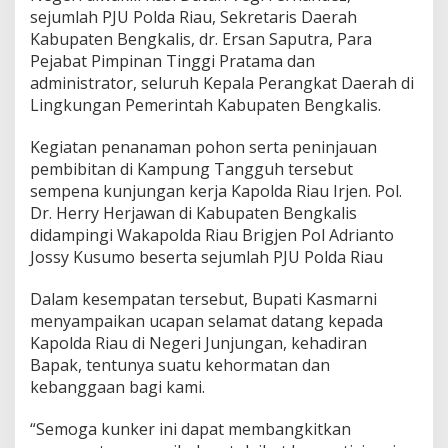
m
sejumlah PJU Polda Riau, Sekretaris Daerah
a
Kabupaten Bengkalis, dr. Ersan Saputra, Para
n
Pejabat Pimpinan Tinggi Pratama dan
P
administrator, seluruh Kepala Perangkat Daerah di
o
h
Lingkungan Pemerintah Kabupaten Bengkalis.
o
n
Kegiatan penanaman pohon serta peninjauan
d
pembibitan di Kampung Tangguh tersebut
a
sempena kunjungan kerja Kapolda Riau Irjen. Pol.
n
P
Dr. Herry Herjawan di Kabupaten Bengkalis
e
didampingi Wakapolda Riau Brigjen Pol Adrianto
n
Jossy Kusumo beserta sejumlah PJU Polda Riau
g
h
Dalam kesempatan tersebut, Bupati Kasmarni
i
j
menyampaikan ucapan selamat datang kepada
a
Kapolda Riau di Negeri Junjungan, kehadiran
u
Bapak, tentunya suatu kehormatan dan
a
kebanggaan bagi kami.
n
P
e
“Semoga kunker ini dapat membangkitkan
m