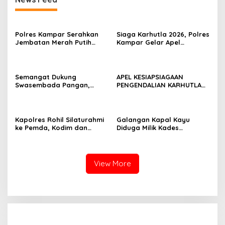
Polres Kampar Serahkan
Siaga Karhutla 2026, Polres
Jembatan Merah Putih
Kampar Gelar Apel
Presisi Hasil Renovasi ke
Bersama TNI dan Instansi
Warga Pulau Jambu Kuok
Terkait
Semangat Dukung
APEL KESIAPSIAGAAN
Swasembada Pangan,
PENGENDALIAN KARHUTLA
Kapolsek Kampar Turun
KABUPATEN ROKAN HILIR
Langsung Panen Jagung di
TAHUN 2026, PERKUAT
Sendayan
SINERGI HADAPI MUSIM
KEMARAU DAN POTENSI EL
Kapolres Rohil Silaturahmi
Galangan Kapal Kayu
NINO
ke Pemda, Kodim dan
Diduga Milik Kades
Kejari, Perkuat Sinergitas
Serapung Bernama Rocki
dan Soliditas Antar Instansi
Menuai Sorotan,
Masyarakat Menilai Bahan
Material Kapal Kayu
View More
Diduga dari Hasil Ilegal
Logging