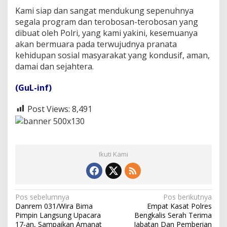
Kami siap dan sangat mendukung sepenuhnya
segala program dan terobosan-terobosan yang
dibuat oleh Polri, yang kami yakini, kesemuanya
akan bermuara pada terwujudnya pranata
kehidupan sosial masyarakat yang kondusif, aman,
damai dan sejahtera.
(GuL-inf)
Post Views:
8,491
Ikuti Kami
N
Pos sebelumnya
Pos berikutnya
Danrem 031/Wira Bima
Empat Kasat Polres
a
Pimpin Langsung Upacara
Bengkalis Serah Terima
17-an, Sampaikan Amanat
Jabatan Dan Pemberian