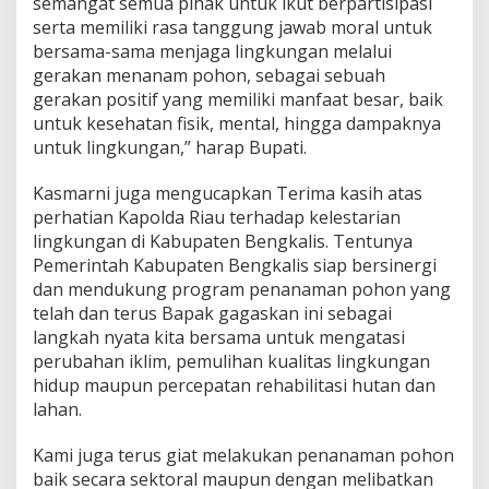
semangat semua pihak untuk ikut berpartisipasi
b
serta memiliki rasa tanggung jawab moral untuk
i
bersama-sama menjaga lingkungan melalui
b
i
gerakan menanam pohon, sebagai sebuah
t
gerakan positif yang memiliki manfaat besar, baik
a
untuk kesehatan fisik, mental, hingga dampaknya
n
untuk lingkungan,” harap Bupati.
K
a
m
Kasmarni juga mengucapkan Terima kasih atas
p
perhatian Kapolda Riau terhadap kelestarian
u
lingkungan di Kabupaten Bengkalis. Tentunya
n
Pemerintah Kabupaten Bengkalis siap bersinergi
g
dan mendukung program penanaman pohon yang
T
a
telah dan terus Bapak gagaskan ini sebagai
n
langkah nyata kita bersama untuk mengatasi
g
perubahan iklim, pemulihan kualitas lingkungan
g
hidup maupun percepatan rehabilitasi hutan dan
u
h
lahan.
P
o
Kami juga terus giat melakukan penanaman pohon
l
baik secara sektoral maupun dengan melibatkan
r