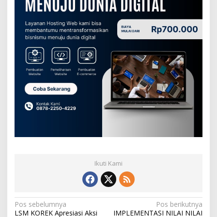
Ikuti Kami
N
Pos sebelumnya
Pos berikutnya
LSM KOREK Apresiasi Aksi
IMPLEMENTASI NILAI NILAI