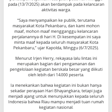
P
pada (13/7/2025) akan berdampak pada kelancaran
e
aktivitas warga.
r
m
o
“Saya menyampaikan ke publik, terutama
h
masyarakat Kota Pekanbaru, dan kami mohon
o
maaf, mohon maaf mengganggu kelancaran
n
perjalanannya di hari H. Di kesempatan ini saya
a
n
minta maaf kepada seluruh masyarakat Kota
M
Pekanbaru,” ujar Kapolda, Minggu (6/7/2025).
a
a
Menurut Irjen Herry, rekayasa lalu lintas ini
f
merupakan bagian dari pengamanan dan
a
t
pengelolaan kegiatan berskala besar yang diikuti
a
oleh lebih dari 14.000 peserta.
s
P
Ia menekankan bahwa kegiatan ini bukan hanya
e
sekadar perayaan Hari Bhayangkara, tetapi juga
n
u
menjadi ajang untuk menunjukkan kepada seluruh
t
Indonesia bahwa Riau mampu menjadi tuan rumah
u
kegiatan nasional.
p