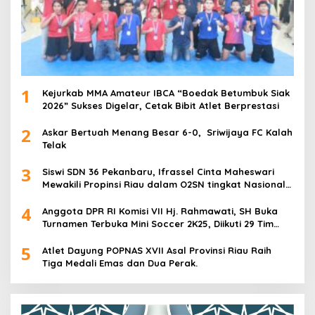
1
Kejurkab MMA Amateur IBCA “Boedak Betumbuk Siak
2026” Sukses Digelar, Cetak Bibit Atlet Berprestasi
2
Askar Bertuah Menang Besar 6-0, Sriwijaya FC Kalah
Telak
3
Siswi SDN 36 Pekanbaru, Ifrassel Cinta Maheswari
Mewakili Propinsi Riau dalam O2SN tingkat Nasional
2025 di Cabor Senam Putri
4
Anggota DPR RI Komisi VII Hj. Rahmawati, SH Buka
Turnamen Terbuka Mini Soccer 2K25, Diikuti 29 Tim
Pria dan Wanita di Kalimantan Utara
5
Atlet Dayung POPNAS XVII Asal Provinsi Riau Raih
Tiga Medali Emas dan Dua Perak.