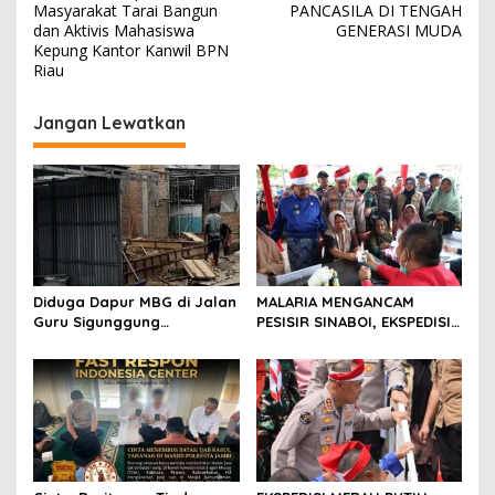
a
Masyarakat Tarai Bangun
PANCASILA DI TENGAH
v
dan Aktivis Mahasiswa
GENERASI MUDA
Kepung Kantor Kanwil BPN
i
Riau
g
Jangan Lewatkan
a
s
i
p
o
s
Diduga Dapur MBG di Jalan
MALARIA MENGANCAM
Guru Sigunggung
PESISIR SINABOI, EKSPEDISI
Beraktivitas Tidak Sesuai
MERAH PUTIH PRESISI POLDA
SOP, Selain itu Warga
RIAU HADIR DENGAN
Keluhkan Bau Limbah yang
PELAYANAN KESEHATAN
Menyengat.
GRATIS