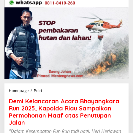
Homepage
/
Polri
D
e
Demi Kelancaran Acara Bhayangkara
m
i
Run 2025, Kapolda Riau Sampaikan
K
Permohonan Maaf atas Penutupan
e
Jalan
l
a
"Dalam Kesempatan Fun Run tadi pagi. Heri Herjawan