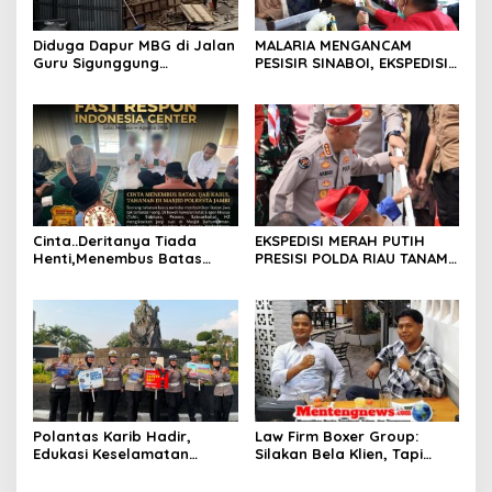
Diduga Dapur MBG di Jalan
MALARIA MENGANCAM
Guru Sigunggung
PESISIR SINABOI, EKSPEDISI
Beraktivitas Tidak Sesuai
MERAH PUTIH PRESISI POLDA
SOP, Selain itu Warga
RIAU HADIR DENGAN
Keluhkan Bau Limbah yang
PELAYANAN KESEHATAN
Menyengat.
GRATIS
Cinta..Deritanya Tiada
EKSPEDISI MERAH PUTIH
Henti,Menembus Batas
PRESISI POLDA RIAU TANAM
Jeruji Besi
810 MANGROVE DAN
SALURKAN BERBAGAI
BANTUAN UNTUK
MASYARAKAT PESISIR
SINABOI
Polantas Karib Hadir,
Law Firm Boxer Group:
Edukasi Keselamatan
Silakan Bela Klien, Tapi
Berlalu Lintas Warnai Car
Jangan Halalkan Segala
Free Day Pekanbaru
Cara untuk Memfitnah dan