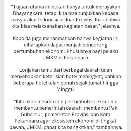
a
“Tujuan utama ini bukan hanya untuk merayakan
n
J
Bhayangkara, tetapi kita bisa tunjukkan kepada
a
masyarakat Indonesia di luar Provinsi Riau bahwa
l
kita bisa melaksanakan kegiatan besar,” jelasnya.
a
n
Kapolda juga menambahkan bahwa kegiatan ini
diharapkan dapat menjadi pendorong
pertumbuhan ekonomi, khususnya bagi pelaku
UMKM di Pekanbaru.
Lonjakan tamu dari berbagai daerah telah
menyebabkan keterisian hotel meningkat, bahkan
beberapa hotel telah penuh sejak Jumat hingga
Minggu.
“Kita akan mendorong pertumbuhan ekonomi,
membantu pemerintah daerah, membantu Pak
Gubernur, pemerintah Provinsi dan Kota
Pekanbaru agar ekosistem ekonomi di tingkat
bawah, UMKM, dapat kita bangkitkan,” tambahnya.