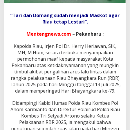
2
0
2
“Tari dan Domang sudah menjadi Maskot agar
5
Riau tetap Lestari”.
,
K
a
Mentengnews.com
–
Pekanbaru :
p
o
Kapolda Riau, Irjen Pol Dr. Herry Heriawan, SIK,
l
MH, M.Hum, secara terbuka menyampaikan
d
a
permohonan maaf kepada masyarakat Kota
R
Pekanbaru atas ketidaknyamanan yang mungkin
i
timbul akibat pengalihan arus lalu lintas dalam
a
rangka pelaksanaan Riau Bhayangkara Run (RBR)
u
Tahun 2025 pada hari Minggu tanggal 13 Juli 2025,
S
a
dalam memperingati Hari Bhayangkara ke-79.
m
p
Didampingi Kabid Humas Polda Riau Kombes Pol
a
Anom Karibianto dan Direktur Polairud Polda Riau
i
Kombes Tri Setyadi Artono selaku Ketua
k
a
Pelaksanan RBR 2025, ia mengakui bahwa
n
penutupan sejumlah ruas jalan pada hari Minggu