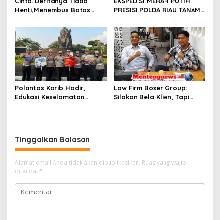
Cinta..Deritanya Tiada
EKSPEDISI MERAH PUTIH
Henti,Menembus Batas
PRESISI POLDA RIAU TANAM
Jeruji Besi
810 MANGROVE DAN
SALURKAN BERBAGAI
BANTUAN UNTUK
MASYARAKAT PESISIR
SINABOI
Polantas Karib Hadir,
Law Firm Boxer Group:
Edukasi Keselamatan
Silakan Bela Klien, Tapi
Berlalu Lintas Warnai Car
Jangan Halalkan Segala
Free Day Pekanbaru
Cara untuk Memfitnah dan
Membawa-bawa Nama Pak
Wali
Tinggalkan Balasan
Alamat email Anda tidak akan dipublikasikan.
Ruas yang wajib
ditandai
*