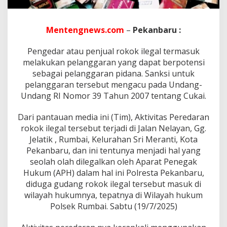
e
g
a
l
Mentengnews.com
–
Pekanbaru :
D
i
Pengedar atau penjual rokok ilegal termasuk
J
melakukan pelanggaran yang dapat berpotensi
a
sebagai pelanggaran pidana. Sanksi untuk
l
a
pelanggaran tersebut mengacu pada Undang-
n
Undang RI Nomor 39 Tahun 2007 tentang Cukai.
N
e
Dari pantauan media ini (Tim), Aktivitas Peredaran
l
rokok ilegal tersebut terjadi di Jalan Nelayan, Gg.
a
y
Jelatik , Rumbai, Kelurahan Sri Meranti, Kota
a
Pekanbaru, dan ini tentunya menjadi hal yang
n
seolah olah dilegalkan oleh Aparat Penegak
,
Hukum (APH) dalam hal ini Polresta Pekanbaru,
G
diduga gudang rokok ilegal tersebut masuk di
g
.
wilayah hukumnya, tepatnya di Wilayah hukum
J
Polsek Rumbai. Sabtu (19/7/2025)
e
l