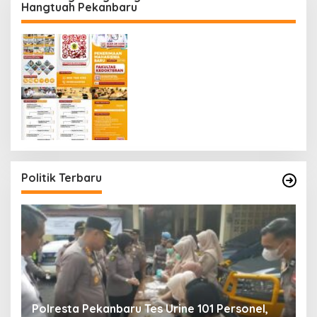
Hangtuah Pekanbaru
Politik Terbaru
Polresta Pekanbaru Tes Urine 101 Personel,
P