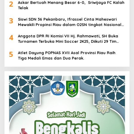
2
Askar Bertuah Menang Besar 6-0, Sriwijaya FC Kalah
Telak
3
Siswi SDN 36 Pekanbaru, Ifrassel Cinta Maheswari
Mewakili Propinsi Riau dalam O2SN tingkat Nasional
2025 di Cabor Senam Putri
4
Anggota DPR RI Komisi VII Hj. Rahmawati, SH Buka
Turnamen Terbuka Mini Soccer 2K25, Diikuti 29 Tim
Pria dan Wanita di Kalimantan Utara
5
Atlet Dayung POPNAS XVII Asal Provinsi Riau Raih
Tiga Medali Emas dan Dua Perak.