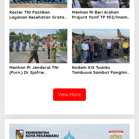
Kaster TNI Pastikan
Menhan RI Beri Arahan
Layanan Kesehatan Gratis
Prajurit Yonif TP 952/Imam
Berjalan Optimal, Kodam
Bulqin, Kodam XIX Tuanku
XIX Tuanku Tambusai Hadir
Tambusai Percepat
untuk Masyarakat Lingga
Penguatan Satuan
Menhan RI Jenderal TNI
Kodam XIX Tuanku
(Purn.) Dr. Sjafrie
Tambusai Sambut Panglima
Sjamsoeddin Tiba di
TNI di Batam, Lanjut Tinjau
Pekanbaru, Kodam XIX
Kesiapan Latihan
Tuanku Tambusai Kawal
Terintegrasi TNI 2026
Kunjungan ke Dua Yonif
View More
Teritorial Pembangunan