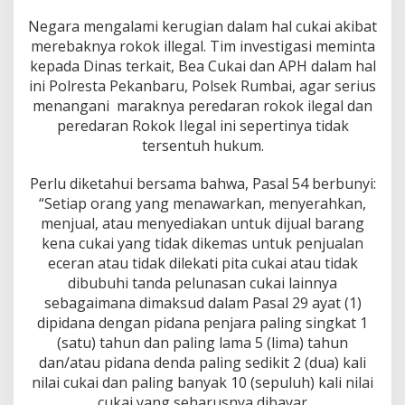
a
I
Negara mengalami kerugian dalam hal cukai akibat
n
merebaknya rokok illegal. Tim investigasi meminta
i
kepada Dinas terkait, Bea Cukai dan APH dalam hal
s
ini Polresta Pekanbaru, Polsek Rumbai, agar serius
i
a
menangani maraknya peredaran rokok ilegal dan
l
peredaran Rokok Ilegal ini sepertinya tidak
Y
tersentuh hukum.
L
,
Perlu diketahui bersama bahwa, Pasal 54 berbunyi:
A
P
“Setiap orang yang menawarkan, menyerahkan,
H
menjual, atau menyediakan untuk dijual barang
S
kena cukai yang tidak dikemas untuk penjualan
e
eceran atau tidak dilekati pita cukai atau tidak
t
dibubuhi tanda pelunasan cukai lainnya
e
m
sebagaimana dimaksud dalam Pasal 29 ayat (1)
p
dipidana dengan pidana penjara paling singkat 1
a
(satu) tahun dan paling lama 5 (lima) tahun
t
dan/atau pidana denda paling sedikit 2 (dua) kali
K
e
nilai cukai dan paling banyak 10 (sepuluh) kali nilai
m
cukai yang seharusnya dibayar