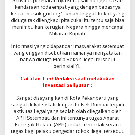
Aktivitas peredaran nya kerapkali menggunakan
a
kendaraan roda empat yang dengan bebasnya
t
i
keluar masuk gudang/ rumah tinggal. Rokok yang
k
diduga tak dilengkapi pita cukai itu tentu saja bisa
,
menimbulkan kerugian Negara hingga mencapai
R
Miliaran Rupiah.
u
m
b
Informasi yang didapat dari masyarakat setempat
a
yang enggan disebutkan namanya mengatakan
i
bahwa diduga Mafia Rokok Ilegal tersebut
,
berinisial YL.
D
i
d
Catatan Tim/ Redaksi saat melakukan
u
Investasi peliputan :
g
a
Sangat disayang kan di Kota Pekanbaru yang
M
sangat dekat sekali dengan Polsek Rumbai terjadi
i
l
aktivitas Ilegal yang seolah olah dilegalkan oleh
i
APH Setempat, dan ini tentunya tugas Aparat
k
Penegak Hukum (APH) untuk menindak secara
n
tegas bagi pelaku pengedar rokok ilegal tersebut.
y