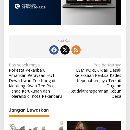
Ikuti Kami
N
Pos sebelumnya
Pos berikutnya
Polresta Pekanbaru
LSM KOREK Riau Desak
a
Amankan Perayaan HUT
Kejaksaan Periksa Kades
v
Dewa Kwan Tee Kong di
Kepenuhan Jaya Terkait
Klenteng Kwan Tee Bio,
Dugaan
i
Tanda Kerukunan dan
Ketidaktransparanan Kebun
Toleransi di Kota Pekanbaru
Desa
g
a
Jangan Lewatkan
s
i