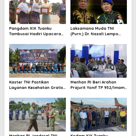
p
o
s
Pangdam XIX Tuanku
Laksamana Muda TNI
Tambusai Hadiri Upacara
(Purn.) Dr. Nazali Lempo
Hari Jadi Ke-69 Provinsi
Layak Dipertimbangkan
Riau di Pekanbaru
sebagai Jaksa Agung:
Tegas, Berintegritas, dan
Tidak Berkompromi
terhadap Penegakan
Hukum
Kaster TNI Pastikan
Menhan RI Beri Arahan
Layanan Kesehatan Gratis
Prajurit Yonif TP 952/Imam
Berjalan Optimal, Kodam
Bulqin, Kodam XIX Tuanku
XIX Tuanku Tambusai Hadir
Tambusai Percepat
untuk Masyarakat Lingga
Penguatan Satuan
Menhan RI Jenderal TNI
Kodam XIX Tuanku