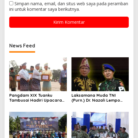
Simpan nama, email, dan situs web saya pada peramban
ini untuk komentar saya berikutnya.
News Feed
Pangdam XIX Tuanku
Laksamana Muda TNI
Tambusai Hadiri Upacara
(Purn.) Dr. Nazali Lempo
Hari Jadi Ke-69 Provinsi
Layak Dipertimbangkan
Riau di Pekanbaru
sebagai Jaksa Agung:
Tegas, Berintegritas, dan
Tidak Berkompromi
terhadap Penegakan
Hukum