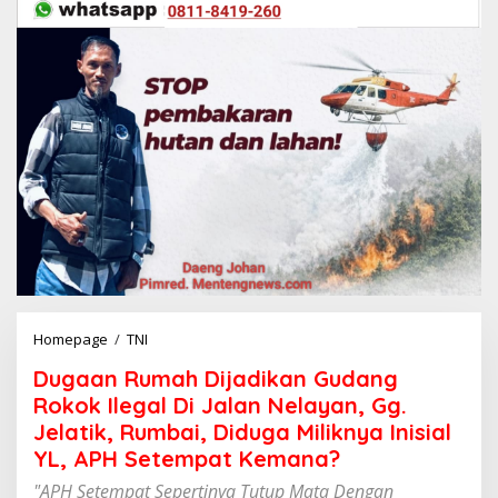
Homepage
/
TNI
D
u
Dugaan Rumah Dijadikan Gudang
g
a
Rokok Ilegal Di Jalan Nelayan, Gg.
a
Jelatik, Rumbai, Diduga Miliknya Inisial
n
YL, APH Setempat Kemana?
R
u
"APH Setempat Sepertinya Tutup Mata Dengan