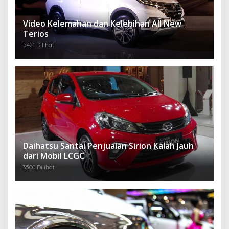
Video Kelemahan dan Kelebihan All New
Terios
5421 Dilihat
Daihatsu Santai Penjualan Sirion Kalah Jauh
dari Mobil LCGC
3500 Dilihat