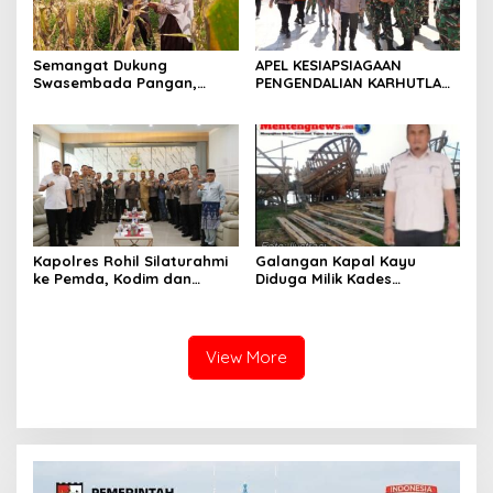
Semangat Dukung
APEL KESIAPSIAGAAN
Swasembada Pangan,
PENGENDALIAN KARHUTLA
Kapolsek Kampar Turun
KABUPATEN ROKAN HILIR
Langsung Panen Jagung di
TAHUN 2026, PERKUAT
Sendayan
SINERGI HADAPI MUSIM
KEMARAU DAN POTENSI EL
NINO
Kapolres Rohil Silaturahmi
Galangan Kapal Kayu
ke Pemda, Kodim dan
Diduga Milik Kades
Kejari, Perkuat Sinergitas
Serapung Bernama Rocki
dan Soliditas Antar Instansi
Menuai Sorotan,
Masyarakat Menilai Bahan
Material Kapal Kayu
View More
Diduga dari Hasil Ilegal
Logging