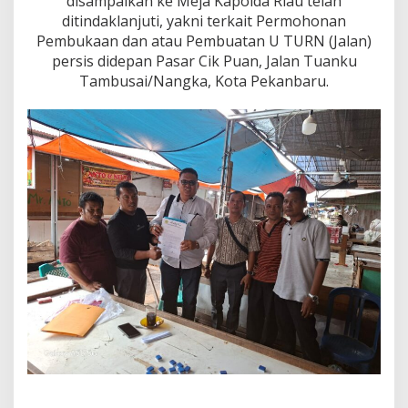
disampaikan ke Meja Kapolda Riau telah
,
ditindaklanjuti, yakni terkait Permohonan
L
a
Pembukaan dan atau Pembuatan U TURN (Jalan)
r
persis didepan Pasar Cik Puan, Jalan Tuanku
s
Tambusai/Nangka, Kota Pekanbaru.
h
e
n
Y
u
n
u
s
:
"
I
n
i
S
e
m
u
a
K
e