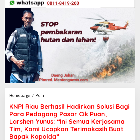
Homepage
/
Polri
K
N
KNPI Riau Berhasil Hadirkan Solusi Bagi
P
I
Para Pedagang Pasar Cik Puan,
R
Larshen Yunus: “Ini Semua Kerjasama
i
Tim, Kami Ucapkan Terimakasih Buat
a
u
Bapak Kapolda”