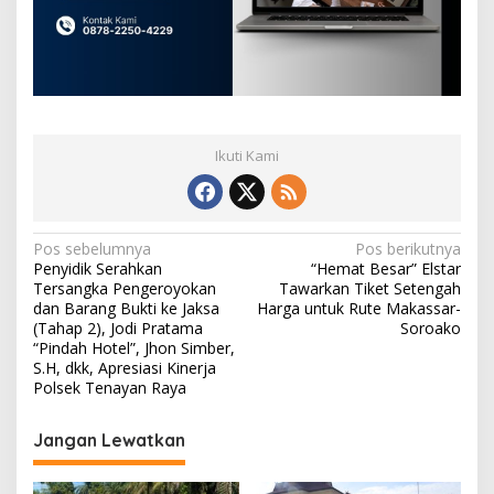
Ikuti Kami
N
Pos sebelumnya
Pos berikutnya
Penyidik Serahkan
“Hemat Besar” Elstar
a
Tersangka Pengeroyokan
Tawarkan Tiket Setengah
v
dan Barang Bukti ke Jaksa
Harga untuk Rute Makassar-
(Tahap 2), Jodi Pratama
Soroako
i
“Pindah Hotel”, Jhon Simber,
S.H, dkk, Apresiasi Kinerja
g
Polsek Tenayan Raya
a
s
Jangan Lewatkan
i