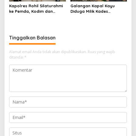
Kapolres Rohil Silaturahmi
Galangan Kapal Kayu
ke Pemda, Kodim dan
Diduga Milik Kades
Kejari, Perkuat Sinergitas
Serapung Bernama Rocki
dan Soliditas Antar Instansi
Menuai Sorotan,
Masyarakat Menilai Bahan
Material Kapal Kayu
Tinggalkan Balasan
Diduga dari Hasil Ilegal
Logging
Alamat email Anda tidak akan dipublikasikan.
Ruas yang wajib
ditandai
*