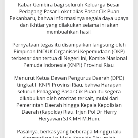
i
Kabar Gembira bagi seluruh Keluarga Besar
P
Pedagang Pasar Loket alias Pasar Cik Puan
a
r
Pekanbaru, bahwa informasinya segala daya upaya
a
dan ikhtiar yang dilakukan selama ini akan
P
membuahkan hasil.
e
d
Pernyataan tegas itu disampaikan langsung oleh
a
g
Pimpinan INDUK Organisasi Kepemudaan (OKP)
a
terbesar dan tertua di Negeri ini, Komite Nasional
n
Pemuda Indonesia (KNPI) Provinsi Riau.
g
P
Menurut Ketua Dewan Pengurus Daerah (DPD)
a
s
tingkat I, KNPI Provinsi Riau, bahwa Harapan
a
seluruh Pedagang Pasar Cik Puan itu segera
r
dikabulkan oleh otoritas terkait, mulai dari
C
Pemerintah Daerah hingga Kepala Kepolisian
i
Daerah (Kapolda) Riau, Irjen Pol Dr Herry
k
P
Heryawan S.IK MH M.Hum.
u
a
Pasalnya, berkas yang beberapa Minggu lalu
n