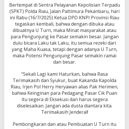
i
Bertempat di Sentra Pelayanan Kepolisian Terpadu
m
(SPKT) Polda Riau, Jalan Pattimura Pekanbaru, hari
a
ini Rabu (16/7/2025) Ketua DPD KNPI Provinsi Riau
k
a
tegaskan kembali, bahwa dengan dibuka atau
s
dibuatnya U Turn, maka Minat masyarakat atau
i
para Pengunjung ke Pasar semakin besar. Jangan
h
dulu bicara Laku tak Laku, itu semua rezeki dari
B
yang Maha Kuasa, tetapi dengan adanya U Turn,
u
a
maka Potensi Pengunjung Pasar semakin ramai
t
dan besar.
B
a
“Sekali Lagi kami Haturkan, bahwa Rasa
p
Terimakasih dan Syukur, buat Kakanda Kapolda
a
k
Riau, Irjen Pol Herry Heryawan alias Pak Herimen,
K
bahwa Keinginan para Pedagang Pasar Cik Puan
a
itu segera di Eksekusi dan harus segera
p
diselesaikan. Jangan ada dusta diantara kita.
o
l
Terimakasih Jenderal!
d
a
Pembongkaran dan atau Pembuatan U Turn itu
"