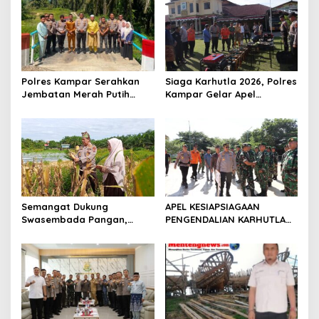
p
o
s
Polres Kampar Serahkan
Siaga Karhutla 2026, Polres
Jembatan Merah Putih
Kampar Gelar Apel
Presisi Hasil Renovasi ke
Bersama TNI dan Instansi
Warga Pulau Jambu Kuok
Terkait
Semangat Dukung
APEL KESIAPSIAGAAN
Swasembada Pangan,
PENGENDALIAN KARHUTLA
Kapolsek Kampar Turun
KABUPATEN ROKAN HILIR
Langsung Panen Jagung di
TAHUN 2026, PERKUAT
Sendayan
SINERGI HADAPI MUSIM
KEMARAU DAN POTENSI EL
NINO