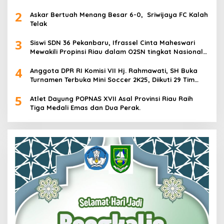
2
Askar Bertuah Menang Besar 6-0, Sriwijaya FC Kalah
Telak
3
Siswi SDN 36 Pekanbaru, Ifrassel Cinta Maheswari
Mewakili Propinsi Riau dalam O2SN tingkat Nasional
2025 di Cabor Senam Putri
4
Anggota DPR RI Komisi VII Hj. Rahmawati, SH Buka
Turnamen Terbuka Mini Soccer 2K25, Diikuti 29 Tim
Pria dan Wanita di Kalimantan Utara
5
Atlet Dayung POPNAS XVII Asal Provinsi Riau Raih
Tiga Medali Emas dan Dua Perak.