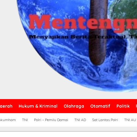
aerah
Hukum & Kriminal
Olahraga
Otomatif
Politik
nkumham
TNI
Polri – Pemilu Damai
TNI AD
Sat Lantas Polri
TNI AU