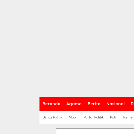
Beranda
Agama
Berita
Nasional
D
Berita Politik
Mobil
Partai Politik
Polri
Keme