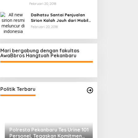
Februari 20, 2018
Daihatsu Santai Penjualan
Sirion Kalah Jauh dari Mobil
LCGC
Februari 20, 2018
Mari bergabung dengan fakultas
AwaBbros Hangtuah Pekanbaru
Polresta Pekanbaru Tes Urine 101
Personel, Tegaskan Komitmen
Bersih Narkoba
Di Politik, Polri
|
Februari 23, 2026
Politik Terbaru
Prof Sutan Naso
“Jago” Siaga Per