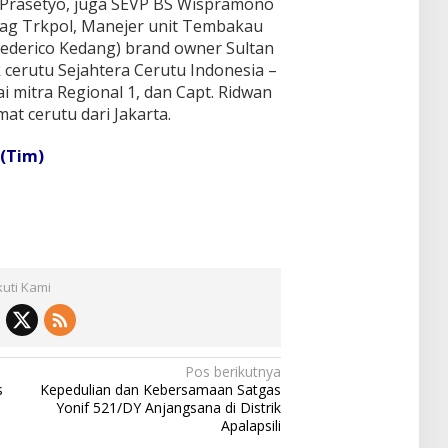
 Prasetyo, juga SEVP BS Wispramono
ag Trkpol, Manejer unit Tembakau
rederico Kedang) brand owner Sultan
k cerutu Sejahtera Cerutu Indonesia –
mitra Regional 1, dan Capt. Ridwan
at cerutu dari Jakarta.
(Tim)
kuti Kami
Pos berikutnya
s
Kepedulian dan Kebersamaan Satgas
Yonif 521/DY Anjangsana di Distrik
Apalapsili