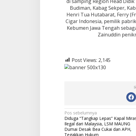
di samping Region Head Didik
Budiman, Kabag Sekper, Kab
Henri Tua Hutabarat, Ferry (F
Cigar Indonesia, pemilik pabri
Kebumen Jawa Tengah sebagai 
Zainuddin penikm
Post Views:
2,145
I
N
Pos sebelumnya
Diduga “Tangkap Lepas” Kapal Mira
a
Ilegal dari Malaysia, LSM MAUNG
v
Dumai Desak Bea Cukai dan APH,
Tegakkan Hukum