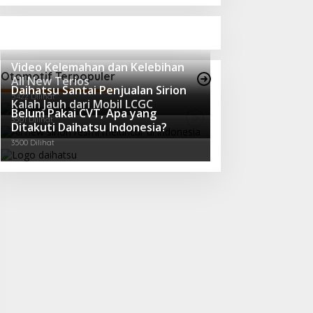
Video Kelemahan dan Kelebihan
Otomotif Terpopuler
All New Terios
Daihatsu Santai Penjualan Sirion
5422 Dilihat
Kalah Jauh dari Mobil LCGC
Belum Pakai CVT, Apa yang
3501 Dilihat
Ditakuti Daihatsu Indonesia?
3500 Dilihat