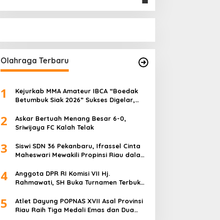
Olahraga Terbaru
1
Kejurkab MMA Amateur IBCA “Boedak
Betumbuk Siak 2026” Sukses Digelar,
Cetak Bibit Atlet Berprestasi
2
Askar Bertuah Menang Besar 6-0,
Sriwijaya FC Kalah Telak
3
Siswi SDN 36 Pekanbaru, Ifrassel Cinta
Maheswari Mewakili Propinsi Riau dalam
O2SN tingkat Nasional 2025 di Cabor
4
Senam Putri
Anggota DPR RI Komisi VII Hj.
Rahmawati, SH Buka Turnamen Terbuka
Mini Soccer 2K25, Diikuti 29 Tim Pria dan
5
Wanita di Kalimantan Utara
Atlet Dayung POPNAS XVII Asal Provinsi
Riau Raih Tiga Medali Emas dan Dua
Perak.