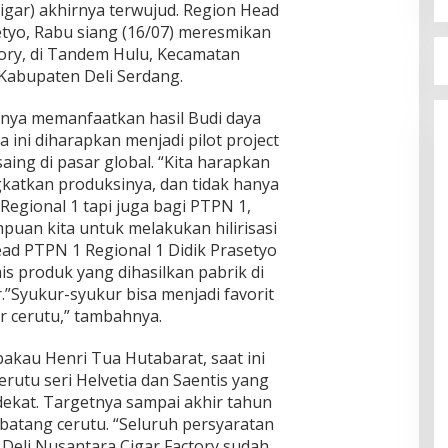
gar) akhirnya terwujud. Region Head
etyo, Rabu siang (16/07) meresmikan
tory, di Tandem Hulu, Kecamatan
Kabupaten Deli Serdang.
nya memanfaatkan hasil Budi daya
 ini diharapkan menjadi pilot project
aing di pasar global. “Kita harapkan
katkan produksinya, dan tidak hanya
Regional 1 tapi juga bagi PTPN 1,
puan kita untuk melakukan hilirisasi
ead PTPN 1 Regional 1 Didik Prasetyo
s produk yang dihasilkan pabrik di
.”Syukur-syukur bisa menjadi favorit
 cerutu,” tambahnya.
kau Henri Tua Hutabarat, saat ini
erutu seri Helvetia dan Saentis yang
dekat. Targetnya sampai akhir tahun
atang cerutu. “Seluruh persyaratan
 Deli Nusantara Cigar Factory sudah