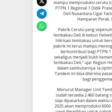
mampu memproduksi cerutu (ci
t
a
PTPN 1 Regional 1 Didik Pras
r
Deli Nusantara Cigar Fac
u
Hamparan Perak, 
n
g
Pabrik Cerutu yang sepenuh
d
i
tembakau Deli di kebun Helvetia
P
hilirisasi tembakau untuk bers
a
pabrik ini terus mampu mening
s
berkontribusi bagi PTPN 1 
a
sekaligus menjadi bukti kemam
r
G
tembakau Deli,” ujar Region H
l
dalam sambutannya. Ia optimi
o
Tandem ini bisa diterima pasar
b
bagi penggemar
a
l
Menurut Manager Unit Temba
sudah tersedia 2.460 batang c
siap dipasarkan dalam waktu 
2025 akan memproduksi 6000 b
yang diwajibkan untuk pabrik