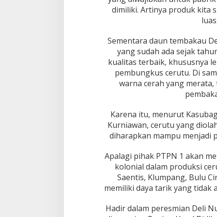
dimiliki. Artinya produk kit
luas
Sementara daun tembakau Del
yang sudah ada sejak tahun
kualitas terbaik, khususnya 
pembungkus cerutu. Di sampi
warna cerah yang merata, t
pembaka
Karena itu, menurut Kasuba
Kurniawan, cerutu yang diola
diharapkan mampu menjadi pil
Apalagi pihak PTPN 1 akan m
kolonial dalam produksi ceru
Saentis, Klumpang, Bulu Cin
memiliki daya tarik yang tidak
Hadir dalam peresmian Deli N