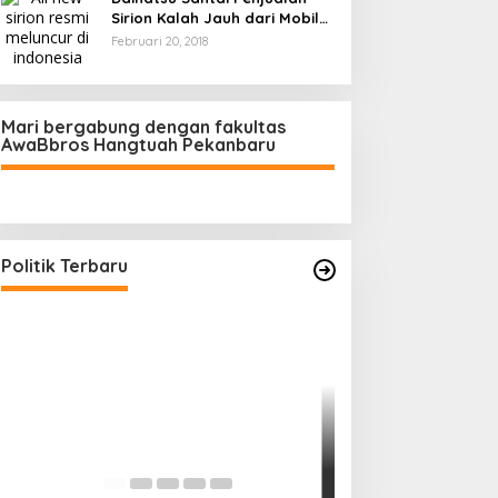
Sirion Kalah Jauh dari Mobil
LCGC
Februari 20, 2018
Mari bergabung dengan fakultas
AwaBbros Hangtuah Pekanbaru
Polresta Pekanbaru Tes Urine 101
Personel, Tegaskan Komitmen
Bersih Narkoba
Di Politik, Polri
|
Februari 23, 2026
Politik Terbaru
Prof Sutan Naso
“Jago” Siaga Per
Pihak Kemana?
Di Politik
|
Januari 18, 