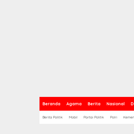
Beranda
Agama
Berita
Nasional
D
Berita Politik
Mobil
Partai Politik
Polri
Keme