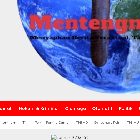
aerah
Hukum & Kriminal
Olahraga
Otomatif
Politik
nkumham
TNI
Polri – Pemilu Damai
TNI AD
Sat Lantas Polri
TNI AU