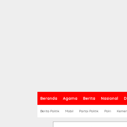
Beranda
Agama
Berita
Nasional
D
Berita Politik
Mobil
Partai Politik
Polri
Keme