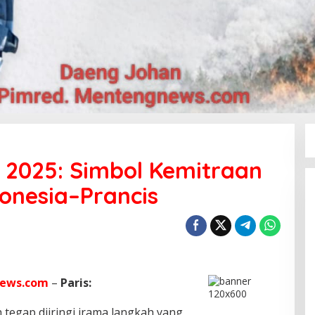
y 2025: Simbol Kemitraan
donesia–Prancis
ews.com
–
Paris:
 tegap diiringi irama langkah yang