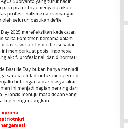
 Agus Subiyanto yang turut hadir
i para prajuritnya menyampaikan
atas profesionalisme dan semangat
 oleh seluruh pasukan defile.
le Day 2025 merefleksikan kedekatan
is serta komitmen bersama dalam
ilitas kawasan. Lebih dari sekadar
 ini memperkuat posisi Indonesia
ng aktif, profesional, dan dihormati.
de Bastille Day bukan hanya menjadi
uga sarana efektif untuk mempererat
enjalin hubungan antar masyarakat
omen ini menjadi bagian penting dari
sia–Prancis menuju masa depan yang
 saling menguntungkan.
niprima
patriotnkri
ihargamati