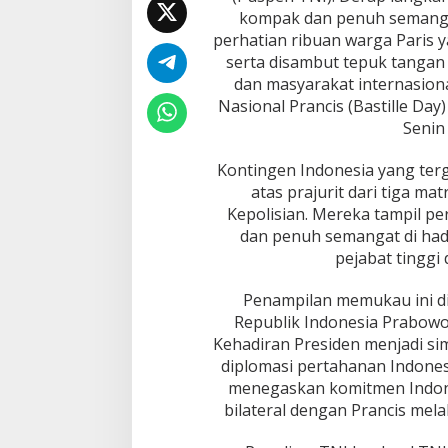
D
kompak dan penuh semanga
a
perhatian ribuan warga Paris y
y
2
serta disambut tepuk tangan
0
dan masyarakat internasiona
2
Nasional Prancis (Bastille Day
5
Senin
:
S
i
Kontingen Indonesia yang terga
m
atas prajurit dari tiga m
b
Kepolisian. Mereka tampil per
o
dan penuh semangat di ha
l
K
pejabat tinggi 
e
m
Penampilan memukau ini di
i
Republik Indonesia Prabowo
t
Kehadiran Presiden menjadi s
r
diplomasi pertahanan Indonesia
a
a
menegaskan komitmen Indo
n
bilateral dengan Prancis melal
S
t