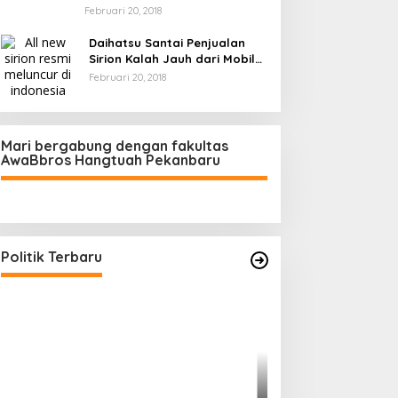
Februari 20, 2018
Daihatsu Santai Penjualan
Sirion Kalah Jauh dari Mobil
LCGC
Februari 20, 2018
Mari bergabung dengan fakultas
AwaBbros Hangtuah Pekanbaru
Polresta Pekanbaru Tes Urine 101
Personel, Tegaskan Komitmen
Bersih Narkoba
Di Politik, Polri
|
Februari 23, 2026
Politik Terbaru
Prof Sutan Naso
“Jago” Siaga Per