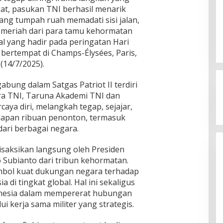
t, pasukan TNI berhasil menarik
ang tumpah ruah memadati sisi jalan,
 meriah dari para tamu kehormatan
l yang hadir pada peringatan Hari
) bertempat di Champs-Élysées, Paris,
 (14/7/2025).
bung dalam Satgas Patriot II terdiri
atra TNI, Taruna Akademi TNI dan
caya diri, melangkah tegap, sejajar,
dapan ribuan penonton, termasuk
Kegaduhan Yang Membuat
dari berbagai negara.
Sejumlah Tokoh Semakin Santer
Menjadi Buah Bibir Masyarakat
Di Politik
|
Mei 6, 2026
saksikan langsung oleh Presiden
 Subianto dari tribun kehormatan.
imbol kuat dukungan negara terhadap
 di tingkat global. Hal ini sekaligus
nesia dalam mempererat hubungan
ui kerja sama militer yang strategis.