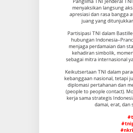
Panglima TNI Jenderal TNI
r
menyaksikan langsung aks
a
t
apresiasi dan rasa bangga 
e
juang yang ditunjukkan
g
i
Partisipasi TNI dalam Bastil
s
hubungan Indonesia–Pranc
M
i
menjaga perdamaian dan stab
l
kehadiran simbolik, momen
i
sebagai mitra internasional ya
t
e
Keikutsertaan TNI dalam para
r
I
kebanggaan nasional, tetapi j
n
diplomasi pertahanan dan m
d
(people to people contact). M
o
kerja sama strategis Indone
n
e
damai, erat, dan
s
i
#t
a
#tni
–
#nkr
P