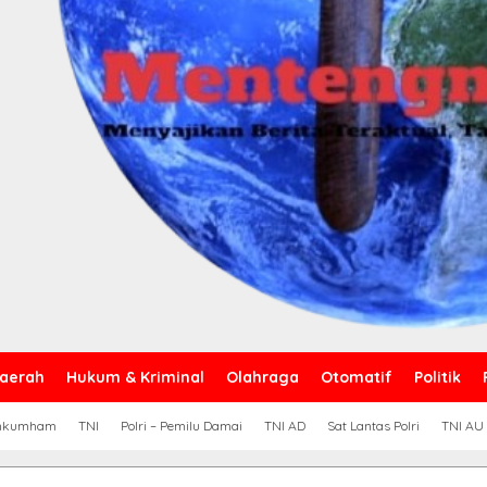
aerah
Hukum & Kriminal
Olahraga
Otomatif
Politik
nkumham
TNI
Polri – Pemilu Damai
TNI AD
Sat Lantas Polri
TNI AU