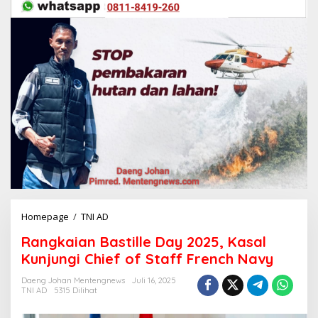
Homepage
/
TNI AD
R
a
Rangkaian Bastille Day 2025, Kasal
n
g
Kunjungi Chief of Staff French Navy
k
a
Daeng Johan Mentengnews
Juli 16, 2025
TNI AD
5315 Dilihat
i
a