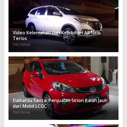
Video Kelemahan dan Kelebihan All New
Terios
5421 Dilihat
Daihatsu Santai Penjualan Sirion Kalah Jauh
dari Mobil LCGC
3500 Dilihat