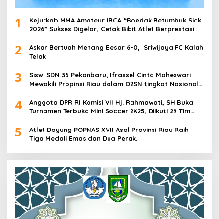
1
Kejurkab MMA Amateur IBCA “Boedak Betumbuk Siak
2026” Sukses Digelar, Cetak Bibit Atlet Berprestasi
2
Askar Bertuah Menang Besar 6-0, Sriwijaya FC Kalah
Telak
3
Siswi SDN 36 Pekanbaru, Ifrassel Cinta Maheswari
Mewakili Propinsi Riau dalam O2SN tingkat Nasional
2025 di Cabor Senam Putri
4
Anggota DPR RI Komisi VII Hj. Rahmawati, SH Buka
Turnamen Terbuka Mini Soccer 2K25, Diikuti 29 Tim
Pria dan Wanita di Kalimantan Utara
5
Atlet Dayung POPNAS XVII Asal Provinsi Riau Raih
Tiga Medali Emas dan Dua Perak.