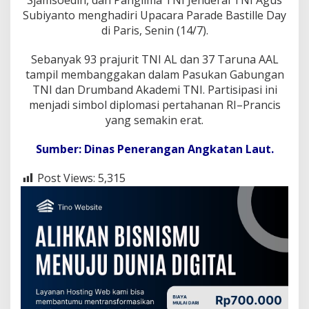
Sjamsoedin, dan Panglima TNI Jenderal TNI Agus
v
Subiyanto menghadiri Upacara Parade Bastille Day
y
di Paris, Senin (14/7).
Sebanyak 93 prajurit TNI AL dan 37 Taruna AAL
tampil membanggakan dalam Pasukan Gabungan
TNI dan Drumband Akademi TNI. Partisipasi ini
menjadi simbol diplomasi pertahanan RI–Prancis
yang semakin erat.
Sumber: Dinas Penerangan Angkatan Laut.
Post Views:
5,315