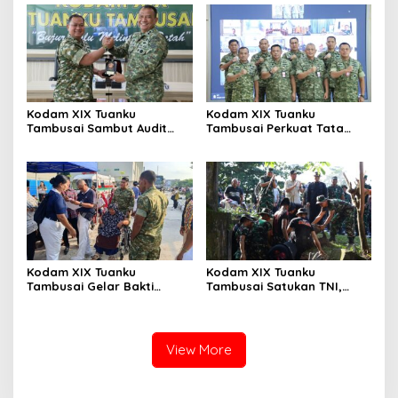
Kusuma Dharma
Kodam XIX Tuanku
Kodam XIX Tuanku
Tambusai Sambut Audit
Tambusai Perkuat Tata
Kinerja Itjen TNI, Ketua Tim
Kelola Aset Negara, Tim IV
Tegaskan Akurasi Data Jadi
Satgas BMN Resmi Mulai
Kunci
Penatausahaan Sesi II TA
2026
Kodam XIX Tuanku
Kodam XIX Tuanku
Tambusai Gelar Bakti
Tambusai Satukan TNI,
Kesehatan, 428 Warga Ikuti
Polri dan Masyarakat
Screening Operasi Gratis
Bersihkan Terminal AKAP
dan Pelabuhan Sei Duku
View More