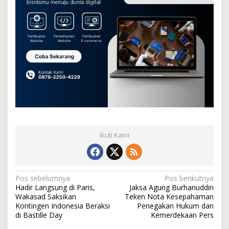
Ikuti Kami
N
Pos sebelumnya
Pos berikutnya
Hadir Langsung di Paris,
Jaksa Agung Burhanuddin
a
Wakasad Saksikan
Teken Nota Kesepahaman
v
Kontingen Indonesia Beraksi
Penegakan Hukum dan
di Bastille Day
Kemerdekaan Pers
i