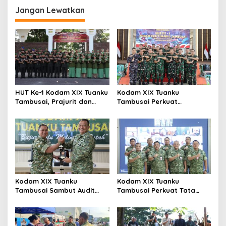
g
Jangan Lewatkan
a
s
i
p
o
s
HUT Ke-1 Kodam XIX Tuanku
Kodam XIX Tuanku
Tambusai, Prajurit dan
Tambusai Perkuat
Persit Khidmatkan
Kepedulian Sosial Melalui
Penghormatan di TMP
Donor Darah HUT Ke-1
Kusuma Dharma
Kodam XIX Tuanku
Kodam XIX Tuanku
Tambusai Sambut Audit
Tambusai Perkuat Tata
Kinerja Itjen TNI, Ketua Tim
Kelola Aset Negara, Tim IV
Tegaskan Akurasi Data Jadi
Satgas BMN Resmi Mulai
Kunci
Penatausahaan Sesi II TA