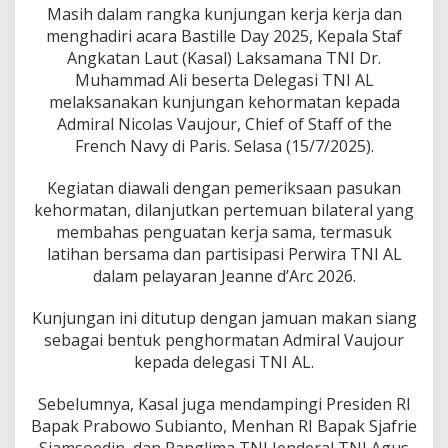
j
Masih dalam rangka kunjungan kerja kerja dan
u
menghadiri acara Bastille Day 2025, Kepala Staf
n
Angkatan Laut (Kasal) Laksamana TNI Dr.
g
i
Muhammad Ali beserta Delegasi TNI AL
C
melaksanakan kunjungan kehormatan kepada
h
Admiral Nicolas Vaujour, Chief of Staff of the
i
French Navy di Paris. Selasa (15/7/2025).
e
f
o
Kegiatan diawali dengan pemeriksaan pasukan
f
kehormatan, dilanjutkan pertemuan bilateral yang
S
membahas penguatan kerja sama, termasuk
t
latihan bersama dan partisipasi Perwira TNI AL
a
f
dalam pelayaran Jeanne d’Arc 2026.
f
F
Kunjungan ini ditutup dengan jamuan makan siang
r
sebagai bentuk penghormatan Admiral Vaujour
e
kepada delegasi TNI AL.
n
c
h
Sebelumnya, Kasal juga mendampingi Presiden RI
N
Bapak Prabowo Subianto, Menhan RI Bapak Sjafrie
a