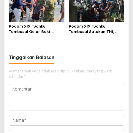
2026
Kodam XIX Tuanku
Kodam XIX Tuanku
Tambusai Gelar Bakti
Tambusai Satukan TNI,
Kesehatan, 428 Warga Ikuti
Polri dan Masyarakat
Screening Operasi Gratis
Bersihkan Terminal AKAP
dan Pelabuhan Sei Duku
Tinggalkan Balasan
Alamat email Anda tidak akan dipublikasikan.
Ruas yang wajib
ditandai
*