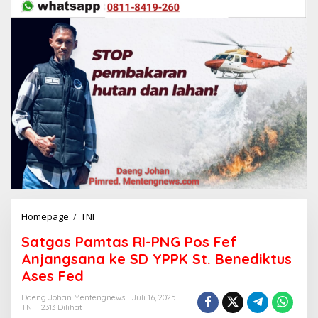
Homepage
/
TNI
S
a
Satgas Pamtas RI-PNG Pos Fef
t
g
Anjangsana ke SD YPPK St. Benediktus
a
Ases Fed
s
P
Daeng Johan Mentengnews
Juli 16, 2025
a
TNI
2313 Dilihat