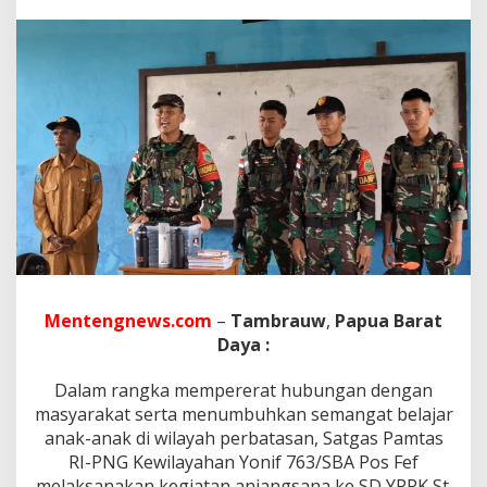
m
t
a
s
R
I
-
P
N
G
P
o
s
F
e
f
A
Mentengnews.com
–
Tambrauw
,
Papua Barat
n
Daya :
j
a
Dalam rangka mempererat hubungan dengan
n
g
masyarakat serta menumbuhkan semangat belajar
s
anak-anak di wilayah perbatasan, Satgas Pamtas
a
RI-PNG Kewilayahan Yonif 763/SBA Pos Fef
n
melaksanakan kegiatan anjangsana ke SD YPPK St.