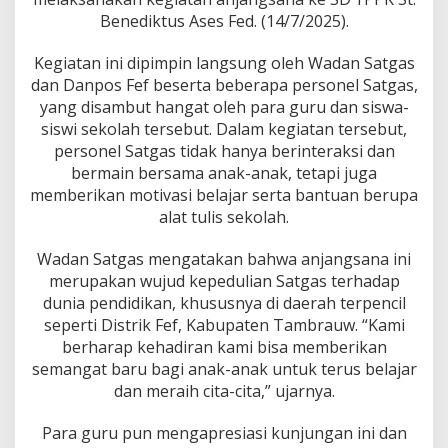
a
Benediktus Ases Fed. (14/7/2025).
k
e
S
Kegiatan ini dipimpin langsung oleh Wadan Satgas
D
dan Danpos Fef beserta beberapa personel Satgas,
Y
yang disambut hangat oleh para guru dan siswa-
P
siswi sekolah tersebut. Dalam kegiatan tersebut,
P
K
personel Satgas tidak hanya berinteraksi dan
S
bermain bersama anak-anak, tetapi juga
t
memberikan motivasi belajar serta bantuan berupa
.
alat tulis sekolah.
B
e
n
Wadan Satgas mengatakan bahwa anjangsana ini
e
merupakan wujud kepedulian Satgas terhadap
d
dunia pendidikan, khususnya di daerah terpencil
i
seperti Distrik Fef, Kabupaten Tambrauw. “Kami
k
t
berharap kehadiran kami bisa memberikan
u
semangat baru bagi anak-anak untuk terus belajar
s
dan meraih cita-cita,” ujarnya.
A
s
Para guru pun mengapresiasi kunjungan ini dan
e