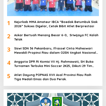
1
Kejurkab MMA Amateur IBCA “Boedak Betumbuk Siak
2026” Sukses Digelar, Cetak Bibit Atlet Berprestasi
2
Askar Bertuah Menang Besar 6-0, Sriwijaya FC Kalah
Telak
3
Siswi SDN 36 Pekanbaru, Ifrassel Cinta Maheswari
Mewakili Propinsi Riau dalam O2SN tingkat Nasional
2025 di Cabor Senam Putri
4
Anggota DPR RI Komisi VII Hj. Rahmawati, SH Buka
Turnamen Terbuka Mini Soccer 2K25, Diikuti 29 Tim
Pria dan Wanita di Kalimantan Utara
5
Atlet Dayung POPNAS XVII Asal Provinsi Riau Raih
Tiga Medali Emas dan Dua Perak.