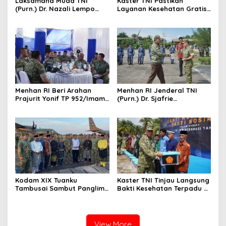
Laksamana Muda TNI
Kaster TNI Pastikan
(Purn.) Dr. Nazali Lempo
Layanan Kesehatan Gratis
Layak Dipertimbangkan
Berjalan Optimal, Kodam
sebagai Jaksa Agung:
XIX Tuanku Tambusai Hadir
Tegas, Berintegritas, dan
untuk Masyarakat Lingga
Tidak Berkompromi
terhadap Penegakan
Hukum
Menhan RI Beri Arahan
Menhan RI Jenderal TNI
Prajurit Yonif TP 952/Imam
(Purn.) Dr. Sjafrie
Bulqin, Kodam XIX Tuanku
Sjamsoeddin Tiba di
Tambusai Percepat
Pekanbaru, Kodam XIX
Penguatan Satuan
Tuanku Tambusai Kawal
Kunjungan ke Dua Yonif
Teritorial Pembangunan
Kodam XIX Tuanku
Kaster TNI Tinjau Langsung
Tambusai Sambut Panglima
Bakti Kesehatan Terpadu di
TNI di Batam, Lanjut Tinjau
Lingga, Kodam XIX Tuanku
Kesiapan Latihan
Tambusai Perkuat Sinergi
Terintegrasi TNI 2026
untuk Masyarakat
View More