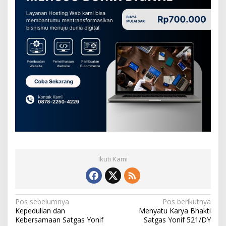
Ikuti Kami
N
Pos sebelumnya
Pos berikutnya
Kepedulian dan
Menyatu Karya Bhakti
a
Kebersamaan Satgas Yonif
Satgas Yonif 521/DY