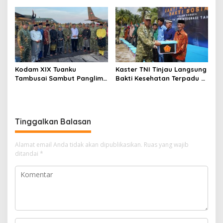
Tambusai Percepat
Pekanbaru, Kodam XIX
Penguatan Satuan
Tuanku Tambusai Kawal
Kunjungan ke Dua Yonif
Teritorial Pembangunan
Kodam XIX Tuanku
Kaster TNI Tinjau Langsung
Tambusai Sambut Panglima
Bakti Kesehatan Terpadu di
TNI di Batam, Lanjut Tinjau
Lingga, Kodam XIX Tuanku
Kesiapan Latihan
Tambusai Perkuat Sinergi
Terintegrasi TNI 2026
untuk Masyarakat
Tinggalkan Balasan
Alamat email Anda tidak akan dipublikasikan.
Ruas yang wajib
ditandai
*