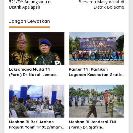
v
521/DY Anjangsana di
Bersama Masyarakat di
Distrik Apalapsili
Distrik Bolakme
i
g
Jangan Lewatkan
a
s
i
p
o
s
Laksamana Muda TNI
Kaster TNI Pastikan
(Purn.) Dr. Nazali Lempo
Layanan Kesehatan Gratis
Layak Dipertimbangkan
Berjalan Optimal, Kodam
sebagai Jaksa Agung:
XIX Tuanku Tambusai Hadir
Tegas, Berintegritas, dan
untuk Masyarakat Lingga
Tidak Berkompromi
terhadap Penegakan
Hukum
Menhan RI Beri Arahan
Menhan RI Jenderal TNI
Prajurit Yonif TP 952/Imam
(Purn.) Dr. Sjafrie
Bulqin, Kodam XIX Tuanku
Sjamsoeddin Tiba di