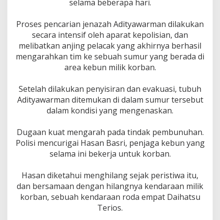
selama beberapa hari.
t
e
m
‎Proses pencarian jenazah Adityawarman dilakukan
u
secara intensif oleh aparat kepolisian, dan
k
melibatkan anjing pelacak yang akhirnya berhasil
a
n
mengarahkan tim ke sebuah sumur yang berada di
T
area kebun milik korban.
e
w
‎Setelah dilakukan penyisiran dan evakuasi, tubuh
a
Adityawarman ditemukan di dalam sumur tersebut
s
D
dalam kondisi yang mengenaskan.
i
d
‎Dugaan kuat mengarah pada tindak pembunuhan.
a
Polisi mencurigai Hasan Basri, penjaga kebun yang
l
a
selama ini bekerja untuk korban.
m
S
‎Hasan diketahui menghilang sejak peristiwa itu,
u
dan bersamaan dengan hilangnya kendaraan milik
m
korban, sebuah kendaraan roda empat Daihatsu
u
r
Terios.