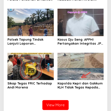
Balai Penyuluhan
Melukai Nurani Bangsa
Indonesia
Polsek Tapung Tindak
Kasus Dju Seng :APPHI
Lanjuti Laporan
Pertanyakan Integritas JPU
Masyarakat Terkait
Kejagung dan Dugaan
Penambangan Ilegal di
“Main Mata” Kroni Eks-
Desa Bencah Kelubi
Jampidsus
Sikap Tegas FRIC Terhadap
Kapolda Kepri dan Gakkum
Andi Morena
KLH Tidak Tegas Kepada
Korporasi Pencucian Pasir
dan Penimbunan Pesisir di
Teluk Mata Ikan
View More