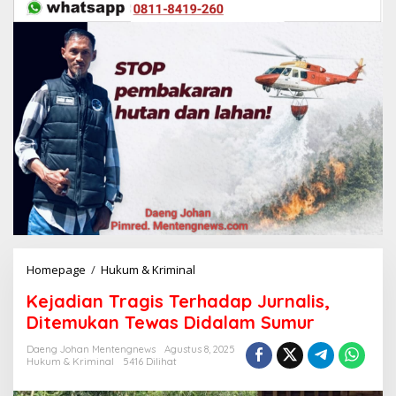
Homepage
/
Hukum & Kriminal
K
e
Kejadian Tragis Terhadap Jurnalis,
j
a
Ditemukan Tewas Didalam Sumur
d
i
Daeng Johan Mentengnews
Agustus 8, 2025
Hukum & Kriminal
5416 Dilihat
a
n