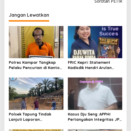
i
Sorotan PETIR
g
Jangan Lewatkan
a
s
i
p
o
s
Polres Kampar Tangkap
FRIC Kepri: Statement
Pelaku Pencurian di Kantor
Kadisdik Hendri Arulan
Balai Penyuluhan
Melukai Nurani Bangsa
Indonesia
Polsek Tapung Tindak
Kasus Dju Seng :APPHI
Lanjuti Laporan
Pertanyakan Integritas JPU
Masyarakat Terkait
Kejagung dan Dugaan
Penambangan Ilegal di
“Main Mata” Kroni Eks-