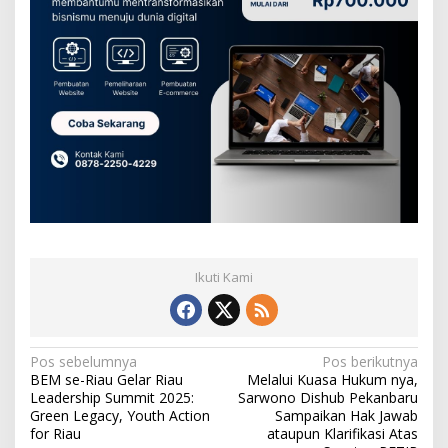
Ikuti Kami
N
Pos sebelumnya
Pos berikutnya
BEM se-Riau Gelar Riau
Melalui Kuasa Hukum nya,
a
Leadership Summit 2025:
Sarwono Dishub Pekanbaru
v
Green Legacy, Youth Action
Sampaikan Hak Jawab
for Riau
ataupun Klarifikasi Atas