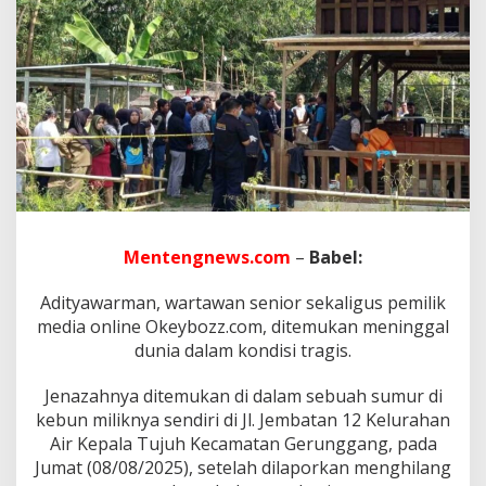
T
r
a
g
i
s
T
e
r
h
a
d
a
Mentengnews.com
–
Babel:
p
J
u
Adityawarman, wartawan senior sekaligus pemilik
r
media online Okeybozz.com, ditemukan meninggal
n
dunia dalam kondisi tragis.
a
l
i
‎Jenazahnya ditemukan di dalam sebuah sumur di
s
kebun miliknya sendiri di Jl. Jembatan 12 Kelurahan
,
Air Kepala Tujuh Kecamatan Gerunggang, pada
D
Jumat (08/08/2025), setelah dilaporkan menghilang
i