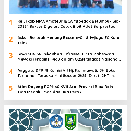
1
Kejurkab MMA Amateur IBCA “Boedak Betumbuk Siak
2026” Sukses Digelar, Cetak Bibit Atlet Berprestasi
2
Askar Bertuah Menang Besar 6-0, Sriwijaya FC Kalah
Telak
3
Siswi SDN 36 Pekanbaru, Ifrassel Cinta Maheswari
Mewakili Propinsi Riau dalam O2SN tingkat Nasional
2025 di Cabor Senam Putri
4
Anggota DPR RI Komisi VII Hj. Rahmawati, SH Buka
Turnamen Terbuka Mini Soccer 2K25, Diikuti 29 Tim
Pria dan Wanita di Kalimantan Utara
5
Atlet Dayung POPNAS XVII Asal Provinsi Riau Raih
Tiga Medali Emas dan Dua Perak.