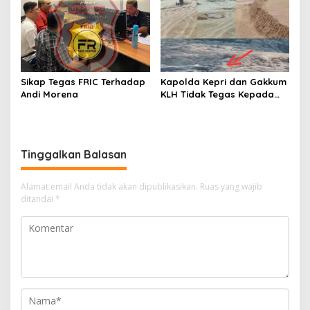
Desa Bencah Kelubi
Jampidsus
Sikap Tegas FRIC Terhadap
Kapolda Kepri dan Gakkum
Andi Morena
KLH Tidak Tegas Kepada
Korporasi Pencucian Pasir
dan Penimbunan Pesisir di
Teluk Mata Ikan
Tinggalkan Balasan
Alamat email Anda tidak akan dipublikasikan.
Ruas yang wajib
ditandai
*