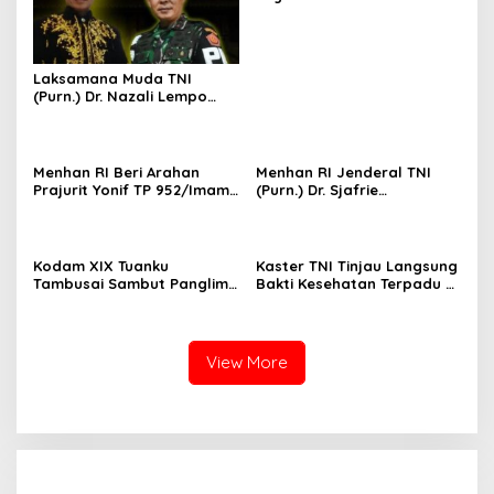
Berjalan Optimal, Kodam
XIX Tuanku Tambusai Hadir
untuk Masyarakat Lingga
Laksamana Muda TNI
(Purn.) Dr. Nazali Lempo
Layak Dipertimbangkan
sebagai Jaksa Agung:
Tegas, Berintegritas, dan
Tidak Berkompromi
Menhan RI Beri Arahan
Menhan RI Jenderal TNI
terhadap Penegakan
Prajurit Yonif TP 952/Imam
(Purn.) Dr. Sjafrie
Hukum
Bulqin, Kodam XIX Tuanku
Sjamsoeddin Tiba di
Tambusai Percepat
Pekanbaru, Kodam XIX
Penguatan Satuan
Tuanku Tambusai Kawal
Kunjungan ke Dua Yonif
Kodam XIX Tuanku
Kaster TNI Tinjau Langsung
Teritorial Pembangunan
Tambusai Sambut Panglima
Bakti Kesehatan Terpadu di
TNI di Batam, Lanjut Tinjau
Lingga, Kodam XIX Tuanku
Kesiapan Latihan
Tambusai Perkuat Sinergi
Terintegrasi TNI 2026
untuk Masyarakat
View More