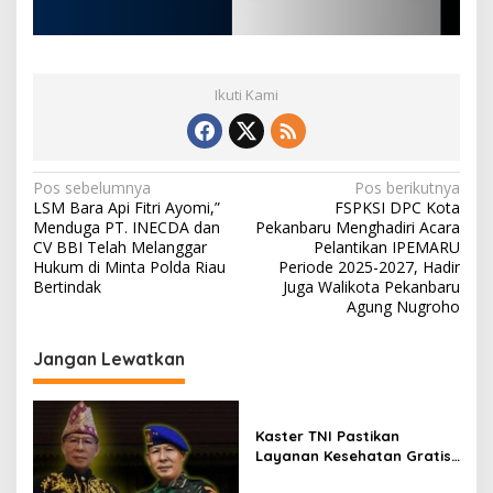
Ikuti Kami
N
Pos sebelumnya
Pos berikutnya
LSM Bara Api Fitri Ayomi,”
FSPKSI DPC Kota
a
Menduga PT. INECDA dan
Pekanbaru Menghadiri Acara
v
CV BBI Telah Melanggar
Pelantikan IPEMARU
Hukum di Minta Polda Riau
Periode 2025-2027, Hadir
i
Bertindak
Juga Walikota Pekanbaru
Agung Nugroho
g
a
Jangan Lewatkan
s
i
p
Kaster TNI Pastikan
Layanan Kesehatan Gratis
o
Berjalan Optimal, Kodam