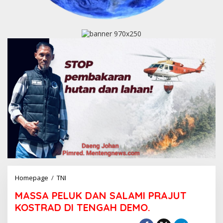
Homepage
/
TNI
M
A
MASSA PELUK DAN SALAMI PRAJUT
S
S
KOSTRAD DI TENGAH DEMO.
A
P