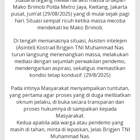
Suasana tegang mewarnai aksi massa di depan
A
D
Mako Brimob Polda Metro Jaya, Kwitang, Jakarta
D
pusat, Jum’at (29/08/2025) yang di mulai sejak pagi
I
hari. Situasi sempat ricuh ketika massa mecoba
T
mendekati ke Mako Brimob.
E
N
G
Di tengah memanasnya situasi, Asisten intelejen
A
(Asintel) Kostrad Brigjen TNI Muhammad Nas
H
turun langsung menenangkan massa, melakukan
D
mediasi dengan sejumlah perwakilan pendemo,
E
mendengarkan aspirasi, sekaligus memastikan
M
O
kondisi tetap kondusif. (29/8/2025)
.
Pada intinya Masyarakat menyampaikan tuntutan,
yang pertama agar proses yang di duga melibatkan
oknum pelaku, di buka secara transparan dan
proses hukumnya di sampaikan kepada
Masyarakat.
Kedua apabila ada warga atau pendemo yang
masih di tahan, minta di lepaskan, Jelas Brigjen TNI
Muhammad Nas.