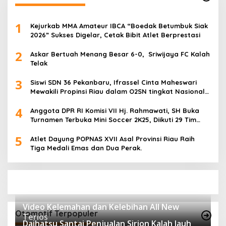
1
Kejurkab MMA Amateur IBCA “Boedak Betumbuk Siak
2026” Sukses Digelar, Cetak Bibit Atlet Berprestasi
2
Askar Bertuah Menang Besar 6-0, Sriwijaya FC Kalah
Telak
3
Siswi SDN 36 Pekanbaru, Ifrassel Cinta Maheswari
Mewakili Propinsi Riau dalam O2SN tingkat Nasional
2025 di Cabor Senam Putri
4
Anggota DPR RI Komisi VII Hj. Rahmawati, SH Buka
Turnamen Terbuka Mini Soccer 2K25, Diikuti 29 Tim
Pria dan Wanita di Kalimantan Utara
5
Atlet Dayung POPNAS XVII Asal Provinsi Riau Raih
Tiga Medali Emas dan Dua Perak.
Video Kelemahan dan Kelebihan All New
Otomotif Terpopuler
Terios
Daihatsu Santai Penjualan Sirion Kalah Jauh