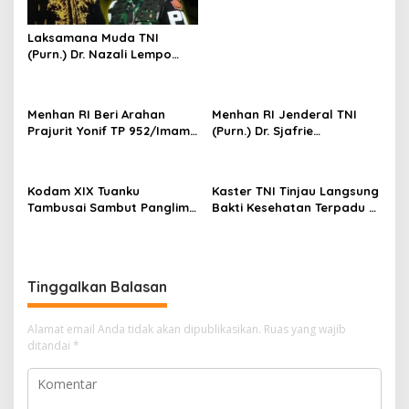
s
XIX Tuanku Tambusai Hadir
untuk Masyarakat Lingga
Laksamana Muda TNI
(Purn.) Dr. Nazali Lempo
Layak Dipertimbangkan
sebagai Jaksa Agung:
Tegas, Berintegritas, dan
Menhan RI Beri Arahan
Menhan RI Jenderal TNI
Tidak Berkompromi
Prajurit Yonif TP 952/Imam
(Purn.) Dr. Sjafrie
terhadap Penegakan
Bulqin, Kodam XIX Tuanku
Sjamsoeddin Tiba di
Hukum
Tambusai Percepat
Pekanbaru, Kodam XIX
Penguatan Satuan
Tuanku Tambusai Kawal
Kodam XIX Tuanku
Kaster TNI Tinjau Langsung
Kunjungan ke Dua Yonif
Tambusai Sambut Panglima
Bakti Kesehatan Terpadu di
Teritorial Pembangunan
TNI di Batam, Lanjut Tinjau
Lingga, Kodam XIX Tuanku
Kesiapan Latihan
Tambusai Perkuat Sinergi
Terintegrasi TNI 2026
untuk Masyarakat
Tinggalkan Balasan
Alamat email Anda tidak akan dipublikasikan.
Ruas yang wajib
ditandai
*