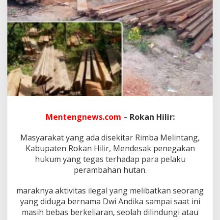
A
k
t
i
v
i
t
a
s
P
e
r
a
Mentengnews.com
–
Rokan Hilir:
m
b
a
Masyarakat yang ada disekitar Rimba Melintang,
h
Kabupaten Rokan Hilir, Mendesak penegakan
a
hukum yang tegas terhadap para pelaku
n
perambahan hutan.
H
u
t
maraknya aktivitas ilegal yang melibatkan seorang
a
yang diduga bernama Dwi Andika sampai saat ini
n
masih bebas berkeliaran, seolah dilindungi atau
S