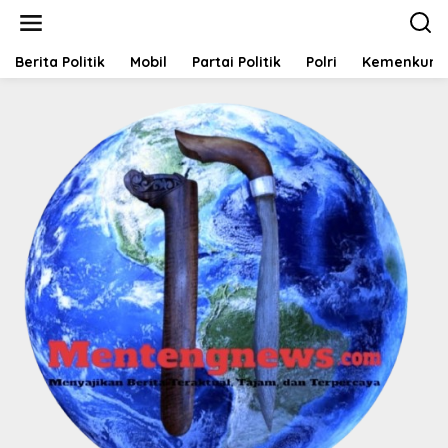
L
e
w
a
Berita Politik
Mobil
Partai Politik
Polri
Kemenkum
t
i
k
e
k
o
n
t
e
n