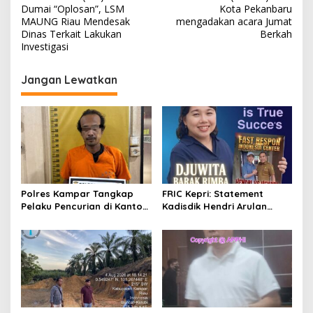
v
Dumai “Oplosan”, LSM
Kota Pekanbaru
i
MAUNG Riau Mendesak
mengadakan acara Jumat
Dinas Terkait Lakukan
Berkah
g
Investigasi
a
s
Jangan Lewatkan
i
p
o
s
Polres Kampar Tangkap
FRIC Kepri: Statement
Pelaku Pencurian di Kantor
Kadisdik Hendri Arulan
Balai Penyuluhan
Melukai Nurani Bangsa
Indonesia