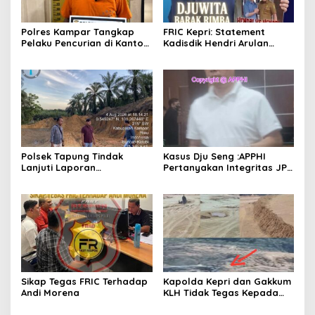
Polres Kampar Tangkap
FRIC Kepri: Statement
Pelaku Pencurian di Kantor
Kadisdik Hendri Arulan
Balai Penyuluhan
Melukai Nurani Bangsa
Indonesia
Polsek Tapung Tindak
Kasus Dju Seng :APPHI
Lanjuti Laporan
Pertanyakan Integritas JPU
Masyarakat Terkait
Kejagung dan Dugaan
Penambangan Ilegal di
“Main Mata” Kroni Eks-
Desa Bencah Kelubi
Jampidsus
Sikap Tegas FRIC Terhadap
Kapolda Kepri dan Gakkum
Andi Morena
KLH Tidak Tegas Kepada
Korporasi Pencucian Pasir