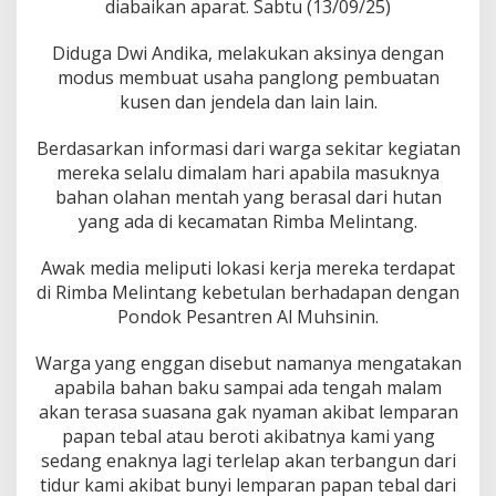
diabaikan aparat. Sabtu (13/09/25)
e
c
a
Diduga Dwi Andika, melakukan aksinya dengan
r
modus membuat usaha panglong pembuatan
a
kusen dan jendela dan lain lain.
I
l
e
Berdasarkan informasi dari warga sekitar kegiatan
g
mereka selalu dimalam hari apabila masuknya
a
bahan olahan mentah yang berasal dari hutan
l
yang ada di kecamatan Rimba Melintang.
D
e
n
Awak media meliputi lokasi kerja mereka terdapat
g
di Rimba Melintang kebetulan berhadapan dengan
a
Pondok Pesantren Al Muhsinin.
n
M
Warga yang enggan disebut namanya mengatakan
o
d
apabila bahan baku sampai ada tengah malam
u
akan terasa suasana gak nyaman akibat lemparan
s
papan tebal atau beroti akibatnya kami yang
B
sedang enaknya lagi terlelap akan terbangun dari
u
tidur kami akibat bunyi lemparan papan tebal dari
k