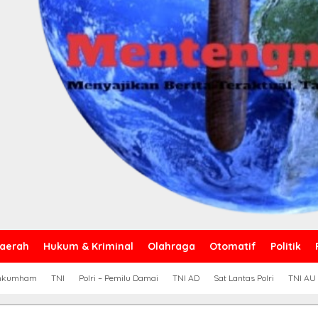
aerah
Hukum & Kriminal
Olahraga
Otomatif
Politik
nkumham
TNI
Polri – Pemilu Damai
TNI AD
Sat Lantas Polri
TNI AU