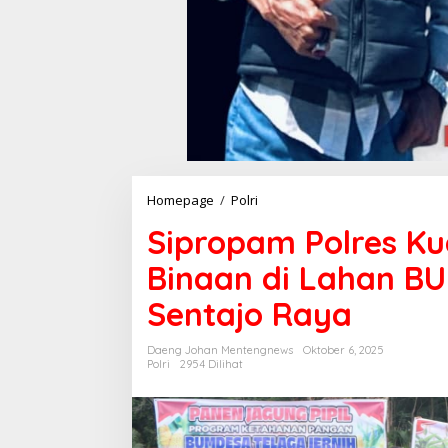
Homepage
/
Polri
S
i
Sipropam Polres Ku
p
r
Binaan di Lahan BU
o
p
Sentajo Raya
a
m
P
Daeng Johan Mentengnews
Oktober 6, 2025
o
Polri
2954 Dilihat
l
r
e
s