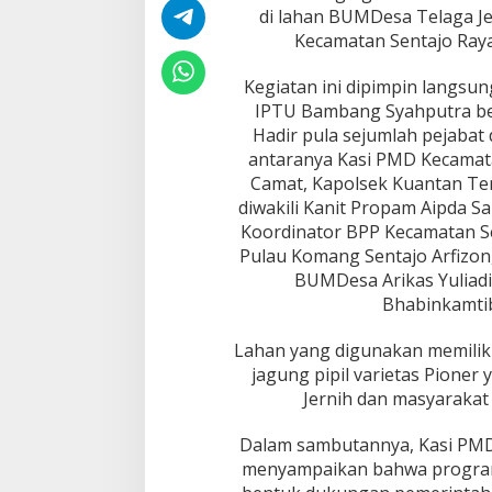
i
di lahan BUMDesa Telaga Je
n
Kecamatan Sentajo Raya,
a
a
Kegiatan ini dipimpin langsu
n
d
IPTU Bambang Syahputra be
i
Hadir pula sejumlah pejabat
L
antaranya Kasi PMD Kecamata
a
Camat, Kapolsek Kuantan Teng
h
a
diwakili Kanit Propam Aipda Sa
n
Koordinator BPP Kecamatan Sen
B
Pulau Komang Sentajo Arfizon,
U
BUMDesa Arikas Yuliadi, 
M
Bhabinkamtibm
D
e
s
Lahan yang digunakan memiliki
a
jagung pipil varietas Pioner
T
Jernih dan masyarakat
e
l
a
Dalam sambutannya, Kasi PMD 
g
menyampaikan bahwa progra
a