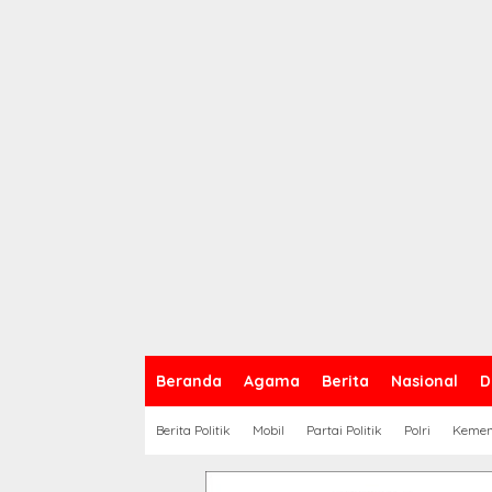
Beranda
Agama
Berita
Nasional
D
Berita Politik
Mobil
Partai Politik
Polri
Keme