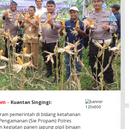
om
–
Kuantan Singingi:
am pemerintah di bidang ketahanan
 Pengamanan (Sie Propam) Polres
 kegiatan panen jagung pipil binaan