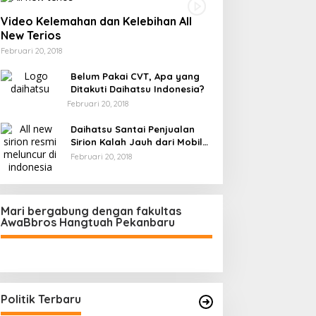
Video Kelemahan dan Kelebihan All
New Terios
Februari 20, 2018
Belum Pakai CVT, Apa yang
Ditakuti Daihatsu Indonesia?
Februari 20, 2018
Daihatsu Santai Penjualan
Sirion Kalah Jauh dari Mobil
LCGC
Februari 20, 2018
Mari bergabung dengan fakultas
AwaBbros Hangtuah Pekanbaru
Politik Terbaru