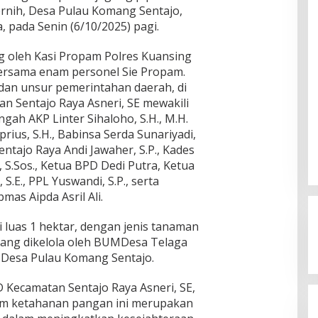
rnih, Desa Pulau Komang Sentajo,
 pada Senin (6/10/2025) pagi.
ng oleh Kasi Propam Polres Kuansing
rsama enam personel Sie Propam.
 dan unsur pemerintahan daerah, di
n Sentajo Raya Asneri, SE mewakili
ah AKP Linter Sihaloho, S.H., M.H.
prius, S.H., Babinsa Serda Sunariyadi,
tajo Raya Andi Jawaher, S.P., Kades
 S.Sos., Ketua BPD Dedi Putra, Ketua
S.E., PPL Yuswandi, S.P., serta
as Aipda Asril Ali.
 luas 1 hektar, dengan jenis tanaman
 yang dikelola oleh BUMDesa Telaga
 Desa Pulau Komang Sentajo.
Kegaduhan Yang Membuat
Sejumlah Tokoh Semakin Santer
Kecamatan Sentajo Raya Asneri, SE,
Menjadi Buah Bibir Masyarakat
Di Politik
|
Mei 6, 2026
m ketahanan pangan ini merupakan