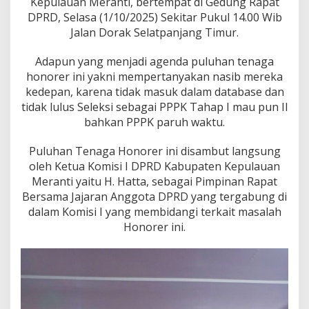
Kepulauan Meranti, bertempat di Gedung Rapat
l
e
DPRD, Selasa (1/10/2025) Sekitar Pukul 14.00 Wib
k
Jalan Dorak Selatpanjang Timur.
s
i
Adapun yang menjadi agenda puluhan tenaga
P
honorer ini yakni mempertanyakan nasib mereka
P
P
kedepan, karena tidak masuk dalam database dan
K
tidak lulus Seleksi sebagai PPPK Tahap I mau pun II
T
bahkan PPPK paruh waktu.
a
h
Puluhan Tenaga Honorer ini disambut langsung
a
p
oleh Ketua Komisi I DPRD Kabupaten Kepulauan
I
Meranti yaitu H. Hatta, sebagai Pimpinan Rapat
,
Bersama Jajaran Anggota DPRD yang tergabung di
I
dalam Komisi I yang membidangi terkait masalah
I
b
Honorer ini.
a
h
k
a
n
P