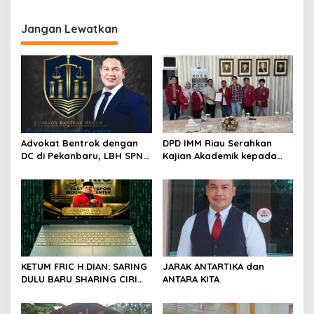
g
Jangan Lewatkan
a
s
i
p
o
s
Advokat Bentrok dengan
DPD IMM Riau Serahkan
DC di Pekanbaru, LBH SPN
Kajian Akademik kepada
Desak Polda Riau Usut
DPD RI, Desak Perjuangkan
Dugaan Premanisme
Keadilan bagi Provinsi Riau
KETUM FRIC H.DIAN: SARING
JARAK ANTARTIKA dan
DULU BARU SHARING CIRI
ANTARA KITA
ORANG BIJAK BERMEDIA
SOSIAL