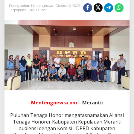
u
k
Daeng Johan Mentengnews
Oktober 2, 2025
Terpopuler
3182 Dilihat
D
a
t
a
b
a
s
e
d
a
n
T
i
d
a
k
L
Mentengnews.com
–
Meranti:
u
l
u
Puluhan Tenaga Honor mengatasnamakan Aliansi
s
Tenaga Honorer Kabupaten Kepulauan Meranti
S
audiensi dengan Komisi I DPRD Kabupaten
e