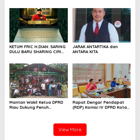
Desak Polda Riau Usut
DPD RI, Desak Perjuangkan
Dugaan Premanisme
Keadilan bagi Provinsi Riau
KETUM FRIC H.DIAN: SARING
JARAK ANTARTIKA dan
DULU BARU SHARING CIRI
ANTARA KITA
ORANG BIJAK BERMEDIA
SOSIAL
Mantan Wakil Ketua DPRD
Rapat Dengar Pendapat
Riau Dukung Penuh
(RDP) Komisi IV DPRD Kota
Penerbitan Buku Sejarah
Batam terkait polemik
Perjuangan Lahirnya
Sekolah Djuwita
Kabupaten Kepulauan
Meranti
View More