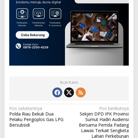
Ikuti Kami
N
Pos sebelumnya
Pos berikutnya
Polda Riau Bekuk Dua
Sekjen DPD IPK Provinsi
a
Pelaku Pengoplos Gas LPG
Sumut Hadiri Audiensi
v
Bersubsidi
Bersama Pemda Padang
Lawas Terkait Sengketa
i
Lahan Perkebunan