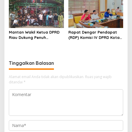
Mantan Wakil Ketua DPRD
Rapat Dengar Pendapat
Riau Dukung Penuh
(RDP) Komisi IV DPRD Kota
Penerbitan Buku Sejarah
Batam terkait polemik
Perjuangan Lahirnya
Sekolah Djuwita
Kabupaten Kepulauan
Meranti
Tinggalkan Balasan
Alamat email Anda tidak akan dipublikasikan.
Ruas yang wajib
ditandai
*