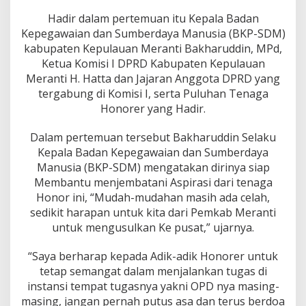
g
a
Hadir dalam pertemuan itu Kepala Badan
H
Kepegawaian dan Sumberdaya Manusia (BKP-SDM)
o
kabupaten Kepulauan Meranti Bakharuddin, MPd,
n
Ketua Komisi I DPRD Kabupaten Kepulauan
o
Meranti H. Hatta dan Jajaran Anggota DPRD yang
r
A
tergabung di Komisi I, serta Puluhan Tenaga
u
Honorer yang Hadir.
d
i
Dalam pertemuan tersebut Bakharuddin Selaku
e
Kepala Badan Kepegawaian dan Sumberdaya
n
s
Manusia (BKP-SDM) mengatakan dirinya siap
i
Membantu menjembatani Aspirasi dari tenaga
d
Honor ini, “Mudah-mudahan masih ada celah,
e
sedikit harapan untuk kita dari Pemkab Meranti
n
g
untuk mengusulkan Ke pusat,” ujarnya.
a
n
“Saya berharap kepada Adik-adik Honorer untuk
K
tetap semangat dalam menjalankan tugas di
o
instansi tempat tugasnya yakni OPD nya masing-
m
i
masing, jangan pernah putus asa dan terus berdoa