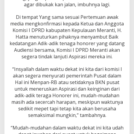
s
agar dibukak kan jalan, imbuhnya lagi.
i
I
Di tempat Yang sama sesuai Pertemuan awak
D
media mengkonfirmasi kepada Ketua dan Anggota
P
R
Komisi I DPRD kabupaten Kepulauan Meranti, H.
D
Hatta menuturkan pihaknya menyambut Baik
M
kedatangan Adik-adik tenaga honorer yang datang
e
Audiensi bersama, Komisi I DPRD Meranti akan
r
segera tindak lanjuti Aspirasi mereka ini.
a
n
t
“Insyallah dalam waktu dekat ini kita dari komisi I
i
akan segera menyurati pemerintah Pusat dalam
.
Hal ini Menpan-RB atau setidaknya BKN pusat
untuk meneruskan Aspirasi dan keinginan dari
adik-adik teraga Honorer ini, mudah-mudahan
masih ada secercah harapan, meskipun waktunya
sedikit mepet tapi tetap kita akan berusaha
semaksimal mungkin,” tambahnya.
“Mudah-mudahan dalam waktu dekat ini kita udah