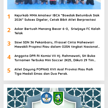
1
Kejurkab MMA Amateur IBCA “Boedak Betumbuk Siak
2026” Sukses Digelar, Cetak Bibit Atlet Berprestasi
2
Askar Bertuah Menang Besar 6-0, Sriwijaya FC Kalah
Telak
3
Siswi SDN 36 Pekanbaru, Ifrassel Cinta Maheswari
Mewakili Propinsi Riau dalam O2SN tingkat Nasional
2025 di Cabor Senam Putri
4
Anggota DPR RI Komisi VII Hj. Rahmawati, SH Buka
Turnamen Terbuka Mini Soccer 2K25, Diikuti 29 Tim
Pria dan Wanita di Kalimantan Utara
5
Atlet Dayung POPNAS XVII Asal Provinsi Riau Raih
Tiga Medali Emas dan Dua Perak.