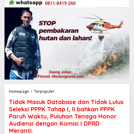
Homepage
/
Terpopuler
T
i
Tidak Masuk Database dan Tidak Lulus
d
a
Seleksi PPPK Tahap I, II bahkan PPPK
k
Paruh Waktu, Puluhan Tenaga Honor
M
Audiensi dengan Komisi I DPRD
a
s
Meranti.