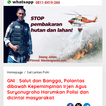
Homepage
/
Sat Lantas Polri
G
N
GNI : Salut dan Bangga, Polantas
I
:
dibawah Kepemimpinan Irjen Agus
S
Suryonugroho Harumkan Polisi dan
a
dicintai masyarakat
l
u