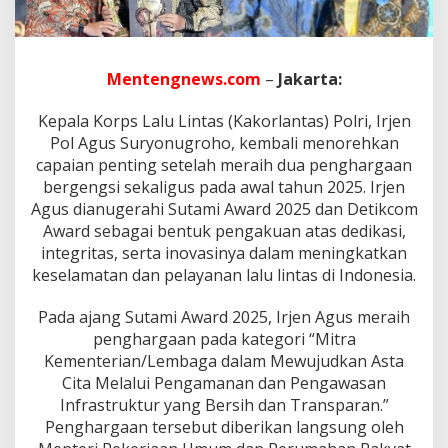
h
K
e
p
e
Mentengnews.com
–
Jakarta:
m
i
Kepala Korps Lalu Lintas (Kakorlantas) Polri, Irjen
m
Pol Agus Suryonugroho, kembali menorehkan
p
capaian penting setelah meraih dua penghargaan
i
n
bergengsi sekaligus pada awal tahun 2025. Irjen
a
Agus dianugerahi Sutami Award 2025 dan Detikcom
n
Award sebagai bentuk pengakuan atas dedikasi,
I
integritas, serta inovasinya dalam meningkatkan
r
j
keselamatan dan pelayanan lalu lintas di Indonesia.
e
n
Pada ajang Sutami Award 2025, Irjen Agus meraih
A
penghargaan pada kategori “Mitra
g
Kementerian/Lembaga dalam Mewujudkan Asta
u
s
Cita Melalui Pengamanan dan Pengawasan
S
Infrastruktur yang Bersih dan Transparan.”
u
Penghargaan tersebut diberikan langsung oleh
r