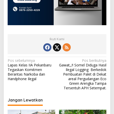
Ikuti Kami
N
Pos sebelumnya
Pos berikutnya
Lapas Kelas IIA Pekanbaru
Gawat,,!! Somel Diduga Hasil
a
Tegaskan Komitmen
Ilegal Logging Berkedok
v
Berantas Narkoba dan
Pembuatan Palet di Dekat
Handphone Ilegal
areal Pergudangan Eco
i
Green Arengka Tampa
Tersentuh APH Setempat.
g
a
Jangan Lewatkan
s
i