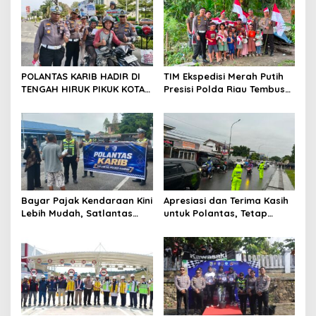
p
o
s
POLANTAS KARIB HADIR DI
TIM Ekspedisi Merah Putih
TENGAH HIRUK PIKUK KOTA
Presisi Polda Riau Tembus
PEKANBARU, DITLANTAS
Pedalaman Talang Mamak
POLDA RIAU KOBARKAN
Kobarkan Semangat Merah
SEMANGAT KESELAMATAN,
Putih Hadirkan Kepedulian
NASIONALISME DAN GREEN
Nyata untuk Negeri
POLICING JELANG HUT KE-81
RI
Bayar Pajak Kendaraan Kini
Apresiasi dan Terima Kasih
Lebih Mudah, Satlantas
untuk Polantas, Tetap
Polres Kampar Ajak
Mengabdi di Tengah
Masyarakat Manfaatkan
Guyuran Hujan
Program Pemutihan