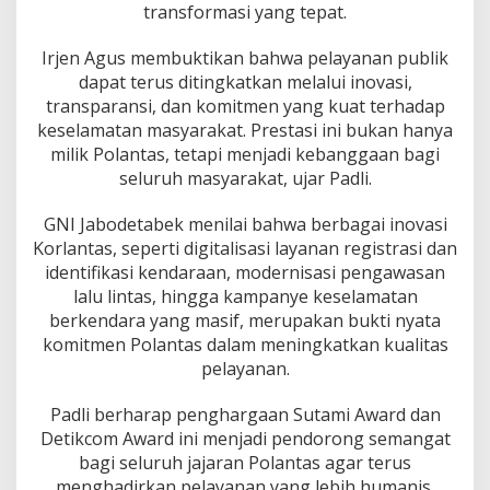
n
transformasi yang tepat.
d
i
Irjen Agus membuktikan bahwa pelayanan publik
c
dapat terus ditingkatkan melalui inovasi,
i
transparansi, dan komitmen yang kuat terhadap
n
t
keselamatan masyarakat. Prestasi ini bukan hanya
a
milik Polantas, tetapi menjadi kebanggaan bagi
i
seluruh masyarakat, ujar Padli.
m
a
GNI Jabodetabek menilai bahwa berbagai inovasi
s
y
Korlantas, seperti digitalisasi layanan registrasi dan
a
identifikasi kendaraan, modernisasi pengawasan
r
lalu lintas, hingga kampanye keselamatan
a
berkendara yang masif, merupakan bukti nyata
k
a
komitmen Polantas dalam meningkatkan kualitas
t
pelayanan.
Padli berharap penghargaan Sutami Award dan
Detikcom Award ini menjadi pendorong semangat
bagi seluruh jajaran Polantas agar terus
menghadirkan pelayanan yang lebih humanis,