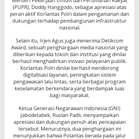
Menteri Pekerjaan Umum dan Perumahan Rakyat
y
(PUPR), Doddy Hanggodo, sebagai apresiasi atas
o
n
peran aktif Korlantas Polri dalam pengamanan dan
u
dukungan terhadap pembangunan infrastruktur
g
nasional.
r
o
Selain itu, Irjen Agus juga menerima Detikcom
h
o
Award, sebuah penghargaan media nasional yang
H
diberikan kepada tokoh dan institusi yang dinilai
a
berhasil menghadirkan inovasi pelayanan publik.
r
Korlantas Polri dinilai berhasil mendorong
u
m
digitalisasi layanan, peningkatan sistem
k
pengawasan lalu lintas, serta berbagai program
a
keselamatan berkendara yang berdampak luas
n
bagi masyarakat.
P
o
l
Ketua Generasi Negarawan Indonesia (GNI)
i
Jabodetabek, Ruslan Padli, menyampaikan
s
apresiasi dan dukungan penuh atas pencapaian
i
tersebut. Menurutnya, dua penghargaan ini
d
menunjukkan bahwa Polantas berada pada jalur
a