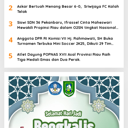
2
Askar Bertuah Menang Besar 6-0, Sriwijaya FC Kalah
Telak
3
Siswi SDN 36 Pekanbaru, Ifrassel Cinta Maheswari
Mewakili Propinsi Riau dalam O2SN tingkat Nasional
2025 di Cabor Senam Putri
4
Anggota DPR RI Komisi VII Hj. Rahmawati, SH Buka
Turnamen Terbuka Mini Soccer 2K25, Diikuti 29 Tim
Pria dan Wanita di Kalimantan Utara
5
Atlet Dayung POPNAS XVII Asal Provinsi Riau Raih
Tiga Medali Emas dan Dua Perak.