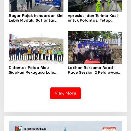
Bayar Pajak Kendaraan Kini
Apresiasi dan Terima Kasih
Lebih Mudah, Satlantas
untuk Polantas, Tetap
Polres Kampar Ajak
Mengabdi di Tengah
Masyarakat Manfaatkan
Guyuran Hujan
Program Pemutihan
Ditlantas Polda Riau
Latihan Bersama Road
Siapkan Rekayasa Lalu
Race Session 2 Pelalawan
Lintas untuk Pekerjaan
Sukses Digelar, Wadah
Sambungan Tol Permai–Tol
Pembinaan Pembalap
Lingkar Pekanbaru,
Muda, Cegah Balap Liar
Keselamatan Masyarakat
dan Gerakkan Ekonomi
View More
Jadi Prioritas
UMKM