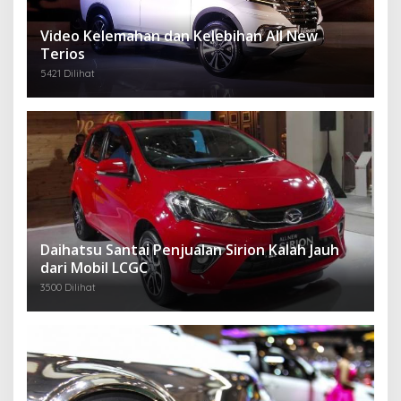
Video Kelemahan dan Kelebihan All New
Terios
5421 Dilihat
Daihatsu Santai Penjualan Sirion Kalah Jauh
dari Mobil LCGC
3500 Dilihat