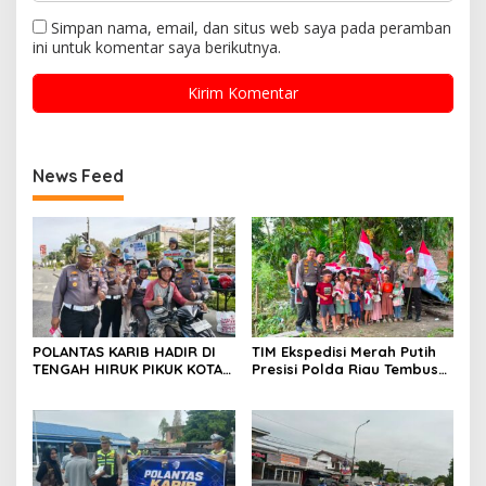
Simpan nama, email, dan situs web saya pada peramban
ini untuk komentar saya berikutnya.
News Feed
POLANTAS KARIB HADIR DI
TIM Ekspedisi Merah Putih
TENGAH HIRUK PIKUK KOTA
Presisi Polda Riau Tembus
PEKANBARU, DITLANTAS
Pedalaman Talang Mamak
POLDA RIAU KOBARKAN
Kobarkan Semangat Merah
SEMANGAT KESELAMATAN,
Putih Hadirkan Kepedulian
NASIONALISME DAN GREEN
Nyata untuk Negeri
POLICING JELANG HUT KE-81
RI