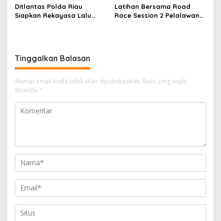
Ditlantas Polda Riau
Latihan Bersama Road
Siapkan Rekayasa Lalu
Race Session 2 Pelalawan
Lintas untuk Pekerjaan
Sukses Digelar, Wadah
Sambungan Tol Permai–Tol
Pembinaan Pembalap
Lingkar Pekanbaru,
Muda, Cegah Balap Liar
Keselamatan Masyarakat
dan Gerakkan Ekonomi
Tinggalkan Balasan
Jadi Prioritas
UMKM
Alamat email Anda tidak akan dipublikasikan.
Ruas yang wajib
ditandai
*