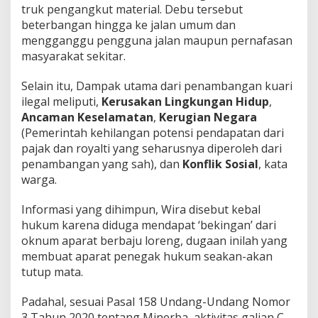
T
truk pengangkut material. Debu tersebut
e
beterbangan hingga ke jalan umum dan
r
mengganggu pengguna jalan maupun pernafasan
k
masyarakat sekitar.
a
i
t
Selain itu, Dampak utama dari penambangan kuari
A
ilegal meliputi,
Kerusakan Lingkungan Hidup
,
d
Ancaman Keselamatan
,
Kerugian Negara
a
(Pemerintah kehilangan potensi pendapatan dari
n
y
pajak dan royalti yang seharusnya diperoleh dari
a
penambangan yang sah), dan
Konflik Sosial
, kata
A
warga.
k
t
Informasi yang dihimpun, Wira disebut kebal
i
v
hukum karena diduga mendapat ‘bekingan’ dari
i
oknum aparat berbaju loreng, dugaan inilah yang
t
membuat aparat penegak hukum seakan-akan
a
tutup mata.
s
I
l
Padahal, sesuai Pasal 158 Undang-Undang Nomor
e
3 Tahun 2020 tentang Minerba, aktivitas galian C