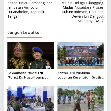
Kasad Tinjau Pembangunan
5 Poin Diduga Dilanggar,!!
a
Jembatan Armco di
Madas Nusantara Proses
v
Hutanabolon, Tapanuli
Hukum Indosiar, Host dan
Tengah
Dewan Juri Dangdut
i
Academy (DA) 7
g
Jangan Lewatkan
a
s
i
p
o
s
Laksamana Muda TNI
Kaster TNI Pastikan
(Purn.) Dr. Nazali Lempo
Layanan Kesehatan Gratis
Layak Dipertimbangkan
Berjalan Optimal, Kodam
sebagai Jaksa Agung:
XIX Tuanku Tambusai Hadir
Tegas, Berintegritas, dan
untuk Masyarakat Lingga
Tidak Berkompromi
terhadap Penegakan
Hukum