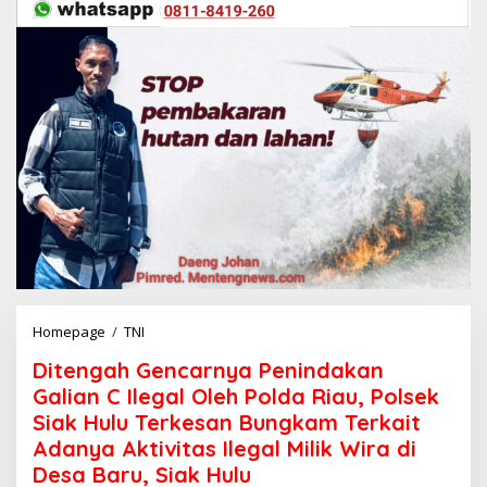
Homepage
/
TNI
D
i
Ditengah Gencarnya Penindakan
t
e
Galian C Ilegal Oleh Polda Riau, Polsek
n
Siak Hulu Terkesan Bungkam Terkait
g
Adanya Aktivitas Ilegal Milik Wira di
a
h
Desa Baru, Siak Hulu