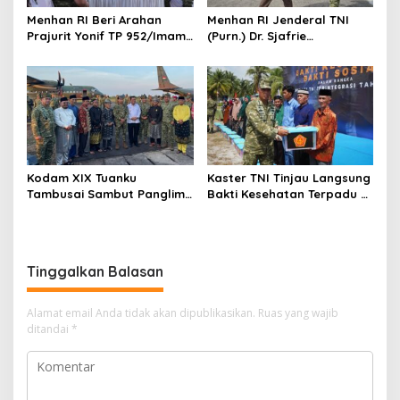
Menhan RI Beri Arahan
Menhan RI Jenderal TNI
Prajurit Yonif TP 952/Imam
(Purn.) Dr. Sjafrie
Bulqin, Kodam XIX Tuanku
Sjamsoeddin Tiba di
Tambusai Percepat
Pekanbaru, Kodam XIX
Penguatan Satuan
Tuanku Tambusai Kawal
Kunjungan ke Dua Yonif
Teritorial Pembangunan
Kodam XIX Tuanku
Kaster TNI Tinjau Langsung
Tambusai Sambut Panglima
Bakti Kesehatan Terpadu di
TNI di Batam, Lanjut Tinjau
Lingga, Kodam XIX Tuanku
Kesiapan Latihan
Tambusai Perkuat Sinergi
Terintegrasi TNI 2026
untuk Masyarakat
Tinggalkan Balasan
Alamat email Anda tidak akan dipublikasikan.
Ruas yang wajib
ditandai
*