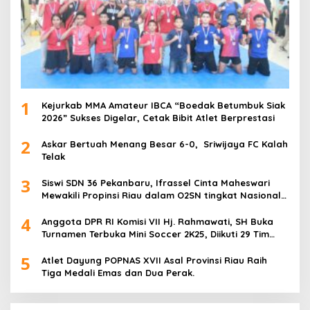
1
Kejurkab MMA Amateur IBCA “Boedak Betumbuk Siak
2026” Sukses Digelar, Cetak Bibit Atlet Berprestasi
2
Askar Bertuah Menang Besar 6-0, Sriwijaya FC Kalah
Telak
3
Siswi SDN 36 Pekanbaru, Ifrassel Cinta Maheswari
Mewakili Propinsi Riau dalam O2SN tingkat Nasional
2025 di Cabor Senam Putri
4
Anggota DPR RI Komisi VII Hj. Rahmawati, SH Buka
Turnamen Terbuka Mini Soccer 2K25, Diikuti 29 Tim
Pria dan Wanita di Kalimantan Utara
5
Atlet Dayung POPNAS XVII Asal Provinsi Riau Raih
Tiga Medali Emas dan Dua Perak.