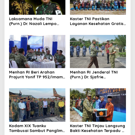
Laksamana Muda TNI
Kaster TNI Pastikan
(Purn.) Dr. Nazali Lempo
Layanan Kesehatan Gratis
Layak Dipertimbangkan
Berjalan Optimal, Kodam
sebagai Jaksa Agung:
XIX Tuanku Tambusai Hadir
Tegas, Berintegritas, dan
untuk Masyarakat Lingga
Tidak Berkompromi
terhadap Penegakan
Hukum
Menhan RI Beri Arahan
Menhan RI Jenderal TNI
Prajurit Yonif TP 952/Imam
(Purn.) Dr. Sjafrie
Bulqin, Kodam XIX Tuanku
Sjamsoeddin Tiba di
Tambusai Percepat
Pekanbaru, Kodam XIX
Penguatan Satuan
Tuanku Tambusai Kawal
Kunjungan ke Dua Yonif
Teritorial Pembangunan
Kodam XIX Tuanku
Kaster TNI Tinjau Langsung
Tambusai Sambut Panglima
Bakti Kesehatan Terpadu di