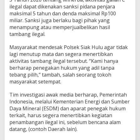
g
ilegal dapat dikenakan sanksi pidana penjara
a
maksimal 5 tahun dan denda maksimal Rp100
l
M
miliar. Sanksi juga berlaku bagi pihak yang
i
menampung atau memperjualbelikan hasil
l
tambang ilegal.
i
k
Masyarakat mendesak Polsek Siak Hulu agar tidak
W
i
lagi menutup mata dan segera menertibkan
r
aktivitas tambang ilegal tersebut. “Kami hanya
a
berharap penegakan hukum yang adil tanpa
d
tebang pilih,” tambah, salah seorang tokoh
i
masyarakat setempat.
D
e
s
Tim investigasi awak media berharap, Pemerintah
a
Indonesia, melalui Kementerian Energi dan Sumber
B
Daya Mineral (ESDM) dan aparat penegak hukum
a
terkait, harus segera menertibkan kegiatan
r
u
penambangan ilegal ini, sebelum bencana alam
,
datang, (contoh Daerah lain).
S
i