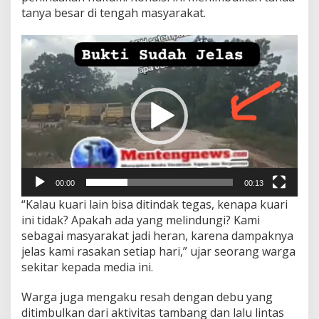
e
tanya besar di tengah masyarakat.
k
S
Pemutar
i
a
Video
k
H
u
l
u
T
e
r
k
e
00:00
00:13
s
“Kalau kuari lain bisa ditindak tegas, kenapa kuari
a
ini tidak? Apakah ada yang melindungi? Kami
n
B
sebagai masyarakat jadi heran, karena dampaknya
u
jelas kami rasakan setiap hari,” ujar seorang warga
n
sekitar kepada media ini.
g
k
Warga juga mengaku resah dengan debu yang
a
m
ditimbulkan dari aktivitas tambang dan lalu lintas