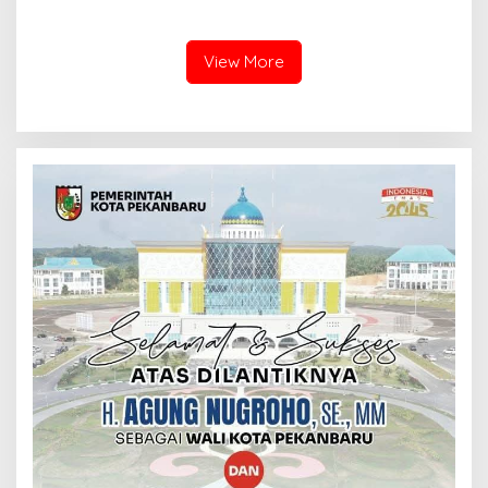
TNI di Batam, Lanjut Tinjau
Lingga, Kodam XIX Tuanku
Kesiapan Latihan
Tambusai Perkuat Sinergi
Terintegrasi TNI 2026
untuk Masyarakat
View More