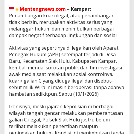
C
I
Mentengnews.com
–
Kampar:
l
Penambangan kuari ilegal, atau penambangan
e
tidak berizin, merupakan aktivitas serius yang
g
a
melanggar hukum dan menimbulkan berbagai
l
dampak negatif terhadap lingkungan dan sosial.
O
l
Aktivitas yang sepertinya di legalkan oleh Aparat
e
Penegak Hukum (APH) setempat terjadi di Desa
h
P
Baru, Kecamatan Siak Hulu, Kabupaten Kampar,
o
kembali menuai sorotan publik dan tim investigasi
l
awak media saat melakukan sosial kontrolnya.
d
kuari/ galian C yang diduga ilegal dan disebut-
a
sebut milik Wira ini masih beroperasi tanpa adanya
R
i
hambatan sedikitpun. Sabtu (10/1/2026)
a
u
Ironisnya, meski jajaran kepolisian di berbagai
,
wilayah tengah gencar melakukan pemberantasan
P
galian C ilegal, Polsek Siak Hulu justru belum
o
l
terlihat melakukan penertiban maupun
s
penindakan hukum. Kondisi ini menimbulkan tanda