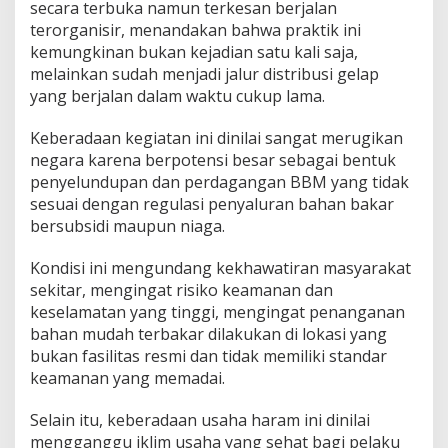
u
secara terbuka namun terkesan berjalan
s
terorganisir, menandakan bahwa praktik ini
B
kemungkinan bukan kejadian satu kali saja,
a
melainkan sudah menjadi jalur distribusi gelap
t
yang berjalan dalam waktu cukup lama.
a
m
,
Keberadaan kegiatan ini dinilai sangat merugikan
A
negara karena berpotensi besar sebagai bentuk
P
penyelundupan dan perdagangan BBM yang tidak
H
sesuai dengan regulasi penyaluran bahan bakar
K
e
bersubsidi maupun niaga.
m
a
Kondisi ini mengundang kekhawatiran masyarakat
n
sekitar, mengingat risiko keamanan dan
a
keselamatan yang tinggi, mengingat penanganan
?
bahan mudah terbakar dilakukan di lokasi yang
bukan fasilitas resmi dan tidak memiliki standar
keamanan yang memadai.
Selain itu, keberadaan usaha haram ini dinilai
mengganggu iklim usaha yang sehat bagi pelaku