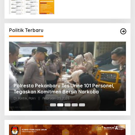
Politik Terbaru
Polresta Pekanbaru Tes Urine 101 Personel,
P
Tegaskan Komitmen Bersih Narkoba
S
Di Politik, Polri
|
Februari 23, 2026
Di 