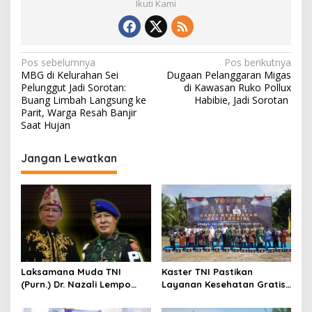
Ikuti Kami
N
Pos sebelumnya
Pos berikutnya
MBG di Kelurahan Sei
Dugaan Pelanggaran Migas
a
Pelunggut Jadi Sorotan:
di Kawasan Ruko Pollux
v
Buang Limbah Langsung ke
Habibie, Jadi Sorotan
Parit, Warga Resah Banjir
i
Saat Hujan
g
Jangan Lewatkan
a
s
i
p
o
s
Laksamana Muda TNI
Kaster TNI Pastikan
(Purn.) Dr. Nazali Lempo
Layanan Kesehatan Gratis
Layak Dipertimbangkan
Berjalan Optimal, Kodam
sebagai Jaksa Agung:
XIX Tuanku Tambusai Hadir