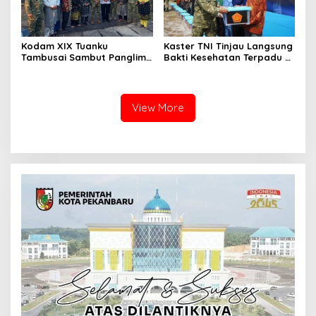
Kodam XIX Tuanku
Kaster TNI Tinjau Langsung
Tambusai Sambut Panglima
Bakti Kesehatan Terpadu di
TNI di Batam, Lanjut Tinjau
Lingga, Kodam XIX Tuanku
Kesiapan Latihan
Tambusai Perkuat Sinergi
Terintegrasi TNI 2026
untuk Masyarakat
View More