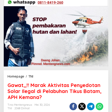
Homepage
/
TNI
G
a
Gawat,,!! Marak Aktivitas Penyedotan
w
a
Solar Ilegal di Pelabuhan Tikus Batam,
t
APH Kemana?
,
,
Tino Mentengnews
Mei 30, 2026
!
TNI
2068 Dilihat