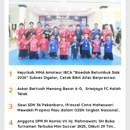
1
Kejurkab MMA Amateur IBCA “Boedak Betumbuk Siak
2026” Sukses Digelar, Cetak Bibit Atlet Berprestasi
2
Askar Bertuah Menang Besar 6-0, Sriwijaya FC Kalah
Telak
3
Siswi SDN 36 Pekanbaru, Ifrassel Cinta Maheswari
Mewakili Propinsi Riau dalam O2SN tingkat Nasional
2025 di Cabor Senam Putri
4
Anggota DPR RI Komisi VII Hj. Rahmawati, SH Buka
Turnamen Terbuka Mini Soccer 2K25, Diikuti 29 Tim