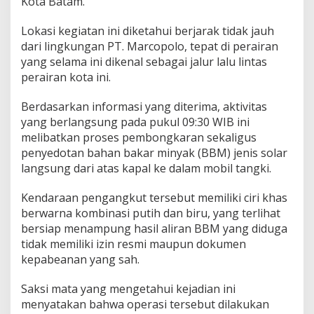
Kota Batam.
S
o
l
Lokasi kegiatan ini diketahui berjarak tidak jauh
a
dari lingkungan PT. Marcopolo, tepat di perairan
r
yang selama ini dikenal sebagai jalur lalu lintas
I
perairan kota ini.
l
e
g
Berdasarkan informasi yang diterima, aktivitas
a
yang berlangsung pada pukul 09:30 WIB ini
l
melibatkan proses pembongkaran sekaligus
d
penyedotan bahan bakar minyak (BBM) jenis solar
i
P
langsung dari atas kapal ke dalam mobil tangki.
e
l
Kendaraan pengangkut tersebut memiliki ciri khas
a
berwarna kombinasi putih dan biru, yang terlihat
b
bersiap menampung hasil aliran BBM yang diduga
u
h
tidak memiliki izin resmi maupun dokumen
a
kepabeanan yang sah.
n
T
Saksi mata yang mengetahui kejadian ini
i
menyatakan bahwa operasi tersebut dilakukan
k