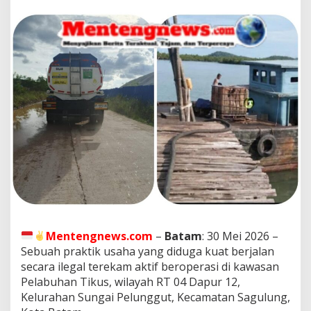
!
M
a
r
a
k
A
k
t
i
v
i
t
a
s
P
e
n
y
Mentengnews.com
–
Batam
: 30 Mei 2026 –
e
Sebuah praktik usaha yang diduga kuat berjalan
d
o
secara ilegal terekam aktif beroperasi di kawasan
t
Pelabuhan Tikus, wilayah RT 04 Dapur 12,
a
Kelurahan Sungai Pelunggut, Kecamatan Sagulung,
n