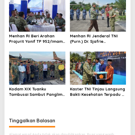
Tegas, Berintegritas, dan
untuk Masyarakat Lingga
Tidak Berkompromi
terhadap Penegakan
Hukum
Menhan RI Beri Arahan
Menhan RI Jenderal TNI
Prajurit Yonif TP 952/Imam
(Purn.) Dr. Sjafrie
Bulqin, Kodam XIX Tuanku
Sjamsoeddin Tiba di
Tambusai Percepat
Pekanbaru, Kodam XIX
Penguatan Satuan
Tuanku Tambusai Kawal
Kunjungan ke Dua Yonif
Teritorial Pembangunan
Kodam XIX Tuanku
Kaster TNI Tinjau Langsung
Tambusai Sambut Panglima
Bakti Kesehatan Terpadu di
TNI di Batam, Lanjut Tinjau
Lingga, Kodam XIX Tuanku
Kesiapan Latihan
Tambusai Perkuat Sinergi
Terintegrasi TNI 2026
untuk Masyarakat
Tinggalkan Balasan
Alamat email Anda tidak akan dipublikasikan.
Ruas yang wajib