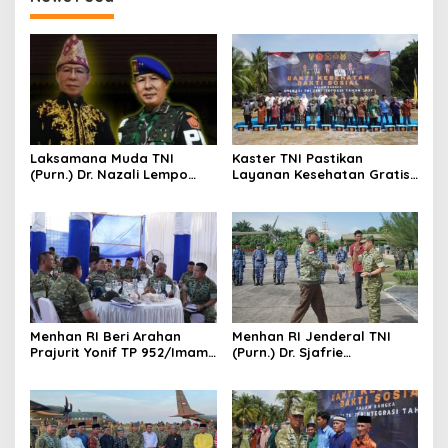
Laksamana Muda TNI
Kaster TNI Pastikan
(Purn.) Dr. Nazali Lempo
Layanan Kesehatan Gratis
Layak Dipertimbangkan
Berjalan Optimal, Kodam
sebagai Jaksa Agung:
XIX Tuanku Tambusai Hadir
Tegas, Berintegritas, dan
untuk Masyarakat Lingga
Tidak Berkompromi
terhadap Penegakan
Hukum
Menhan RI Beri Arahan
Menhan RI Jenderal TNI
Prajurit Yonif TP 952/Imam
(Purn.) Dr. Sjafrie
Bulqin, Kodam XIX Tuanku
Sjamsoeddin Tiba di
Tambusai Percepat
Pekanbaru, Kodam XIX
Penguatan Satuan
Tuanku Tambusai Kawal
Kunjungan ke Dua Yonif
Teritorial Pembangunan