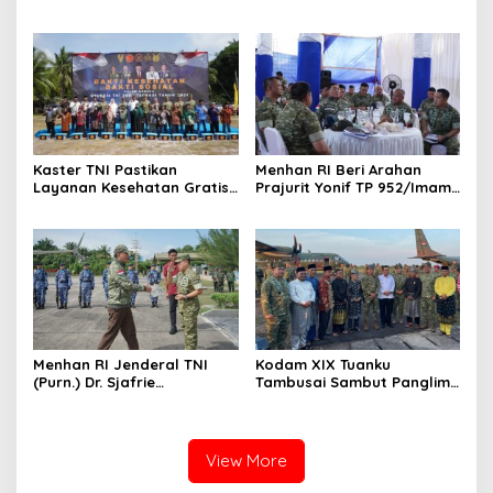
Hari Jadi Ke-69 Provinsi
Layak Dipertimbangkan
Riau di Pekanbaru
sebagai Jaksa Agung:
Tegas, Berintegritas, dan
Tidak Berkompromi
terhadap Penegakan
Hukum
Kaster TNI Pastikan
Menhan RI Beri Arahan
Layanan Kesehatan Gratis
Prajurit Yonif TP 952/Imam
Berjalan Optimal, Kodam
Bulqin, Kodam XIX Tuanku
XIX Tuanku Tambusai Hadir
Tambusai Percepat
untuk Masyarakat Lingga
Penguatan Satuan
Menhan RI Jenderal TNI
Kodam XIX Tuanku
(Purn.) Dr. Sjafrie
Tambusai Sambut Panglima
Sjamsoeddin Tiba di
TNI di Batam, Lanjut Tinjau
Pekanbaru, Kodam XIX
Kesiapan Latihan
Tuanku Tambusai Kawal
Terintegrasi TNI 2026
Kunjungan ke Dua Yonif
View More
Teritorial Pembangunan