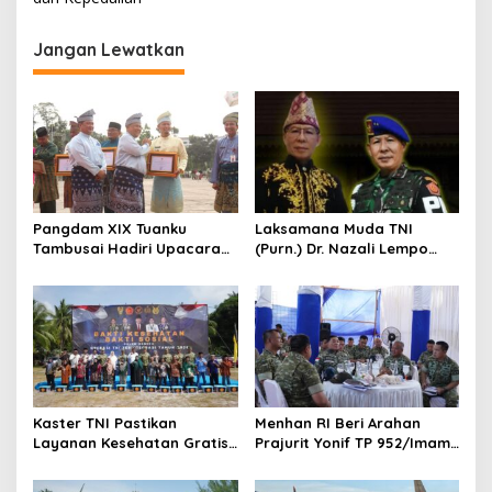
i
g
Jangan Lewatkan
a
s
i
p
o
s
Pangdam XIX Tuanku
Laksamana Muda TNI
Tambusai Hadiri Upacara
(Purn.) Dr. Nazali Lempo
Hari Jadi Ke-69 Provinsi
Layak Dipertimbangkan
Riau di Pekanbaru
sebagai Jaksa Agung:
Tegas, Berintegritas, dan
Tidak Berkompromi
terhadap Penegakan
Hukum
Kaster TNI Pastikan
Menhan RI Beri Arahan
Layanan Kesehatan Gratis
Prajurit Yonif TP 952/Imam
Berjalan Optimal, Kodam
Bulqin, Kodam XIX Tuanku
XIX Tuanku Tambusai Hadir
Tambusai Percepat