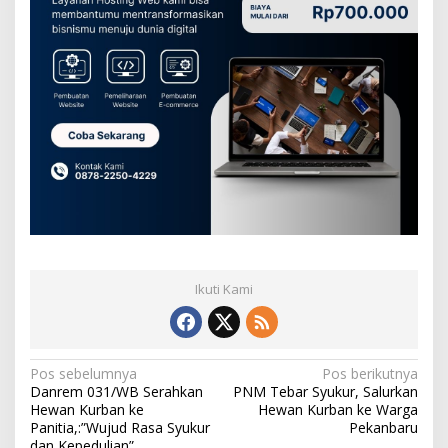
a
n
Ikuti Kami
N
Pos sebelumnya
Pos berikutnya
Danrem 031/WB Serahkan
PNM Tebar Syukur, Salurkan
a
Hewan Kurban ke
Hewan Kurban ke Warga
v
Panitia,:”Wujud Rasa Syukur
Pekanbaru
dan Kepedulian”