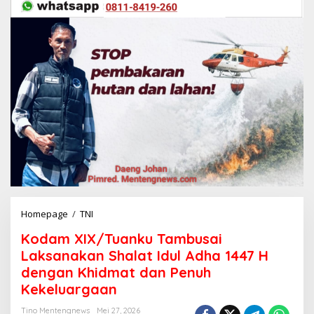
Homepage
/
TNI
K
o
Kodam XIX/Tuanku Tambusai
d
a
Laksanakan Shalat Idul Adha 1447 H
m
dengan Khidmat dan Penuh
X
Kekeluargaan
I
X
Tino Mentengnews
Mei 27, 2026