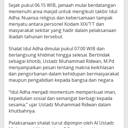
S
Sejak pukul 06.15 WIB, jamaah mulai berdatangan
h
memenuhi area masjid untuk mengikuti takbir Idul
a
l
Adha. Nuansa religius dan kebersamaan tampak
a
menyatu antara personel Kodam XIX/TT dan
t
masyarakat sekitar yang hadir dalam pelaksanaan
I
ibadah tahunan tersebut.
d
u
l
Shalat Idul Adha dimulai pukul 07.00 WIB dan
A
berlangsung khidmat hingga selesai. Bertindak
d
sebagai khotib, Ustadz Muhammad Ridwan, M.Pd
h
menyampaikan pesan tentang makna keikhlasan
a
1
dan pengorbanan dalam kehidupan bermasyarakat
4
maupun pengabdian kepada bangsa dan negara.
4
7
“Idul Adha menjadi momentum memperkuat iman,
H
kepedulian sosial dan semangat berbagi kepada
d
e
sesama,” ujar Ustadz Muhammad Ridwan dalam
n
khutbahnya.
g
a
Pelaksanaan shalat turut dipimpin oleh Al Ustadz
n