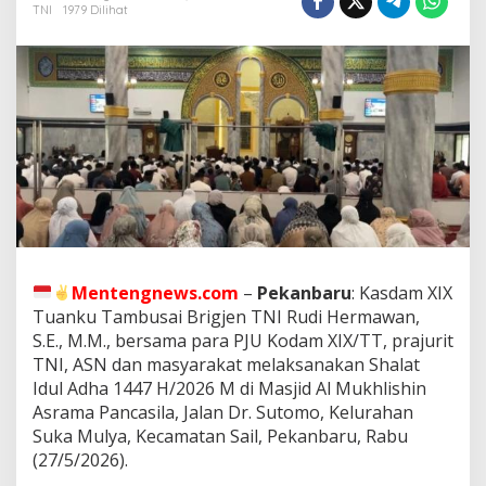
/
TNI
1979 Dilihat
T
u
a
n
k
u
T
a
m
b
u
s
a
i
Mentengnews.com
–
Pekanbaru
: Kasdam XIX
L
a
Tuanku Tambusai Brigjen TNI Rudi Hermawan,
k
S.E., M.M., bersama para PJU Kodam XIX/TT, prajurit
s
TNI, ASN dan masyarakat melaksanakan Shalat
a
Idul Adha 1447 H/2026 M di Masjid Al Mukhlishin
n
Asrama Pancasila, Jalan Dr. Sutomo, Kelurahan
a
k
Suka Mulya, Kecamatan Sail, Pekanbaru, Rabu
a
(27/5/2026).
n