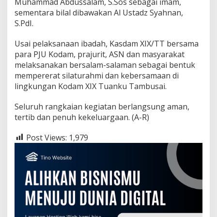
Muhammad Abdussalam, S.Sos sebagai imam,
K
h
sementara bilal dibawakan Al Ustadz Syahnan,
i
S.PdI.
d
m
Usai pelaksanaan ibadah, Kasdam XIX/TT bersama
a
para PJU Kodam, prajurit, ASN dan masyarakat
t
d
melaksanakan bersalam-salaman sebagai bentuk
a
mempererat silaturahmi dan kebersamaan di
n
lingkungan Kodam XIX Tuanku Tambusai.
P
e
Seluruh rangkaian kegiatan berlangsung aman,
n
u
tertib dan penuh kekeluargaan. (A-R)
h
K
Post Views:
1,979
e
k
e
l
u
a
r
g
a