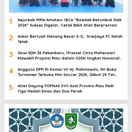
1
Kejurkab MMA Amateur IBCA “Boedak Betumbuk Siak
2026” Sukses Digelar, Cetak Bibit Atlet Berprestasi
2
Askar Bertuah Menang Besar 6-0, Sriwijaya FC Kalah
Telak
3
Siswi SDN 36 Pekanbaru, Ifrassel Cinta Maheswari
Mewakili Propinsi Riau dalam O2SN tingkat Nasional
2025 di Cabor Senam Putri
4
Anggota DPR RI Komisi VII Hj. Rahmawati, SH Buka
Turnamen Terbuka Mini Soccer 2K25, Diikuti 29 Tim
Pria dan Wanita di Kalimantan Utara
5
Atlet Dayung POPNAS XVII Asal Provinsi Riau Raih
Tiga Medali Emas dan Dua Perak.