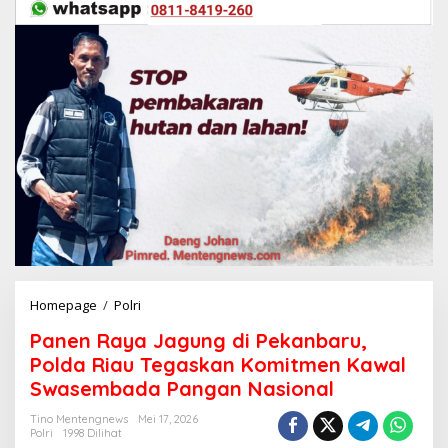
Homepage
/
Polri
P
a
Panen Raya Jagung di Pekanbaru,
n
e
Polda Riau Tegaskan Komitmen Kawal
n
Swasembada Pangan Nasional
R
a
Tino Mentengnews
Mei 17, 2026
y
Polri
1998 Dilihat