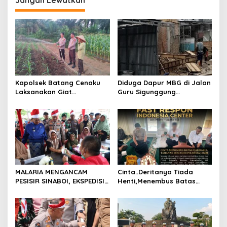
Jangan Lewatkan
a
s
i
p
o
s
Kapolsek Batang Cenaku
Diduga Dapur MBG di Jalan
Laksanakan Giat
Guru Sigunggung
Pemantauan, Penyiraman
Beraktivitas Tidak Sesuai
dan Pengecekan Jagung
SOP, Selain itu Warga
Pipil di Desa Aur Cina.
Keluhkan Bau Limbah yang
Menyengat.
MALARIA MENGANCAM
Cinta..Deritanya Tiada
PESISIR SINABOI, EKSPEDISI
Henti,Menembus Batas
MERAH PUTIH PRESISI POLDA
Jeruji Besi
RIAU HADIR DENGAN
PELAYANAN KESEHATAN
GRATIS