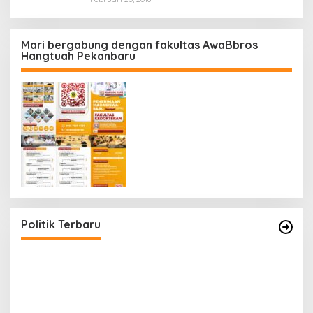
Mari bergabung dengan fakultas AwaBbros
Hangtuah Pekanbaru
Polresta Pekanbaru Tes Urine 101 Personel,
Tegaskan Komitmen Bersih Narkoba
Di Politik, Polri
|
Februari 23, 2026
Politik Terbaru