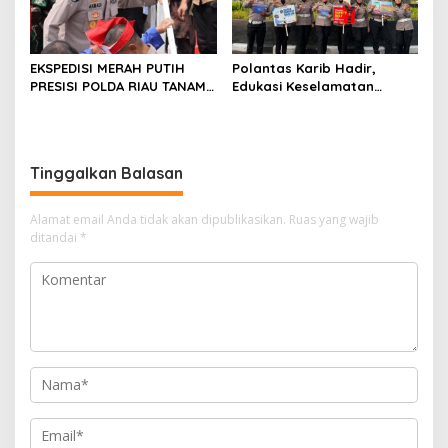
EKSPEDISI MERAH PUTIH
Polantas Karib Hadir,
PRESISI POLDA RIAU TANAM
Edukasi Keselamatan
810 MANGROVE DAN
Berlalu Lintas Warnai Car
SALURKAN BERBAGAI
Free Day Pekanbaru
BANTUAN UNTUK
MASYARAKAT PESISIR
Tinggalkan Balasan
SINABOI
Alamat email Anda tidak akan dipublikasikan.
Ruas yang wajib
ditandai
*