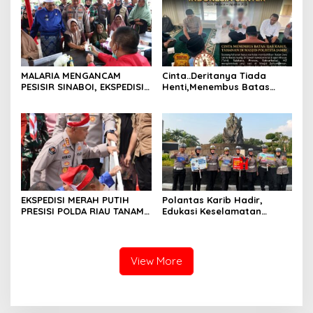
Menyengat.
MALARIA MENGANCAM
Cinta..Deritanya Tiada
PESISIR SINABOI, EKSPEDISI
Henti,Menembus Batas
MERAH PUTIH PRESISI POLDA
Jeruji Besi
RIAU HADIR DENGAN
PELAYANAN KESEHATAN
GRATIS
EKSPEDISI MERAH PUTIH
Polantas Karib Hadir,
PRESISI POLDA RIAU TANAM
Edukasi Keselamatan
810 MANGROVE DAN
Berlalu Lintas Warnai Car
SALURKAN BERBAGAI
Free Day Pekanbaru
BANTUAN UNTUK
MASYARAKAT PESISIR
View More
SINABOI