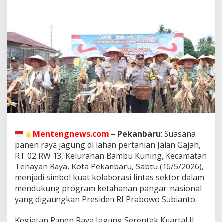
a
J
a
g
u
n
g
d
i
P
e
k
a
n
b
Mentengnews.com
–
Pekanbaru
: Suasana
a
r
panen raya jagung di lahan pertanian Jalan Gajah,
u
RT 02 RW 13, Kelurahan Bambu Kuning, Kecamatan
,
Tenayan Raya, Kota Pekanbaru, Sabtu (16/5/2026),
P
menjadi simbol kuat kolaborasi lintas sektor dalam
o
mendukung program ketahanan pangan nasional
l
d
yang digaungkan Presiden RI Prabowo Subianto.
a
R
Kegiatan Panen Raya Jagung Serentak Kuartal II