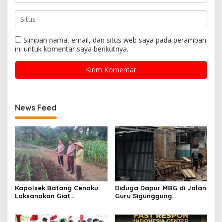
Simpan nama, email, dan situs web saya pada peramban
ini untuk komentar saya berikutnya.
News Feed
Kapolsek Batang Cenaku
Diduga Dapur MBG di Jalan
Laksanakan Giat
Guru Sigunggung
Pemantauan, Penyiraman
Beraktivitas Tidak Sesuai
dan Pengecekan Jagung
SOP, Selain itu Warga
Pipil di Desa Aur Cina.
Keluhkan Bau Limbah yang