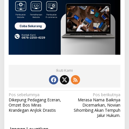
Ikuti Kami
N
Pos sebelumnya
Pos berikutnya
Dikepung Pedagang Eceran,
Merasa Nama Baiknya
a
Omzet Bos Miras
Dicemarkan, Novian
v
Krandegan Anjlok Drastis
Sihombing Akan Tempuh
Jalur Hukum.
i
g