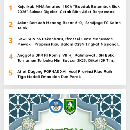
1
Kejurkab MMA Amateur IBCA “Boedak Betumbuk Siak
2026” Sukses Digelar, Cetak Bibit Atlet Berprestasi
2
Askar Bertuah Menang Besar 6-0, Sriwijaya FC Kalah
Telak
3
Siswi SDN 36 Pekanbaru, Ifrassel Cinta Maheswari
Mewakili Propinsi Riau dalam O2SN tingkat Nasional
2025 di Cabor Senam Putri
4
Anggota DPR RI Komisi VII Hj. Rahmawati, SH Buka
Turnamen Terbuka Mini Soccer 2K25, Diikuti 29 Tim
Pria dan Wanita di Kalimantan Utara
5
Atlet Dayung POPNAS XVII Asal Provinsi Riau Raih
Tiga Medali Emas dan Dua Perak.