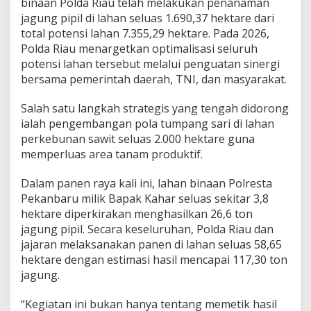
binaan Polda Riau telah melakukan penanaman
w
a
jagung pipil di lahan seluas 1.690,37 hektare dari
s
total potensi lahan 7.355,29 hektare. Pada 2026,
e
Polda Riau menargetkan optimalisasi seluruh
m
potensi lahan tersebut melalui penguatan sinergi
b
bersama pemerintah daerah, TNI, dan masyarakat.
a
d
a
Salah satu langkah strategis yang tengah didorong
P
ialah pengembangan pola tumpang sari di lahan
a
perkebunan sawit seluas 2.000 hektare guna
n
memperluas area tanam produktif.
g
a
n
Dalam panen raya kali ini, lahan binaan Polresta
N
Pekanbaru milik Bapak Kahar seluas sekitar 3,8
a
hektare diperkirakan menghasilkan 26,6 ton
s
jagung pipil. Secara keseluruhan, Polda Riau dan
i
o
jajaran melaksanakan panen di lahan seluas 58,65
n
hektare dengan estimasi hasil mencapai 117,30 ton
a
jagung.
l
“Kegiatan ini bukan hanya tentang memetik hasil