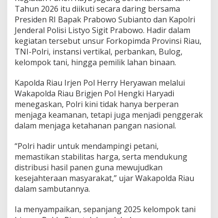
i
Tahun 2026 itu diikuti secara daring bersama
a
Presiden RI Bapak Prabowo Subianto dan Kapolri
u
T
Jenderal Polisi Listyo Sigit Prabowo. Hadir dalam
e
kegiatan tersebut unsur Forkopimda Provinsi Riau,
g
TNI-Polri, instansi vertikal, perbankan, Bulog,
a
kelompok tani, hingga pemilik lahan binaan.
s
k
a
Kapolda Riau Irjen Pol Herry Heryawan melalui
n
Wakapolda Riau Brigjen Pol Hengki Haryadi
K
menegaskan, Polri kini tidak hanya berperan
o
menjaga keamanan, tetapi juga menjadi penggerak
m
i
dalam menjaga ketahanan pangan nasional.
t
m
“Polri hadir untuk mendampingi petani,
e
memastikan stabilitas harga, serta mendukung
n
distribusi hasil panen guna mewujudkan
K
a
kesejahteraan masyarakat,” ujar Wakapolda Riau
w
dalam sambutannya.
a
l
Ia menyampaikan, sepanjang 2025 kelompok tani
S