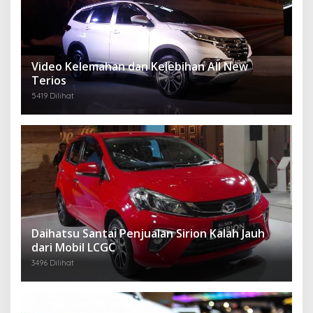
Video Kelemahan dan Kelebihan All New
Terios
5419 Dilihat
Daihatsu Santai Penjualan Sirion Kalah Jauh
dari Mobil LCGC
3496 Dilihat