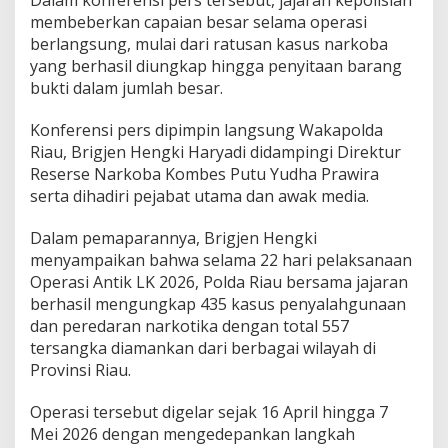
n
membeberkan capaian besar selama operasi
5
5
berlangsung, mulai dari ratusan kasus narkoba
7
yang berhasil diungkap hingga penyitaan barang
T
bukti dalam jumlah besar.
e
r
Konferensi pers dipimpin langsung Wakapolda
s
a
Riau, Brigjen Hengki Haryadi didampingi Direktur
n
Reserse Narkoba Kombes Putu Yudha Prawira
g
serta dihadiri pejabat utama dan awak media.
k
a
Dalam pemaparannya, Brigjen Hengki
D
i
menyampaikan bahwa selama 22 hari pelaksanaan
a
Operasi Antik LK 2026, Polda Riau bersama jajaran
m
berhasil mengungkap 435 kasus penyalahgunaan
a
dan peredaran narkotika dengan total 557
n
k
tersangka diamankan dari berbagai wilayah di
a
Provinsi Riau.
n
,
Operasi tersebut digelar sejak 16 April hingga 7
"
Mei 2026 dengan mengedepankan langkah
O