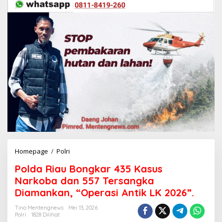
Homepage
/
Polri
P
o
Polda Riau Bongkar 435 Kasus
l
d
Narkoba dan 557 Tersangka
a
Diamankan, “Operasi Antik LK 2026”.
R
i
Tino Mentengnews
Mei 13, 2026
a
Polri
1828 Dilihat