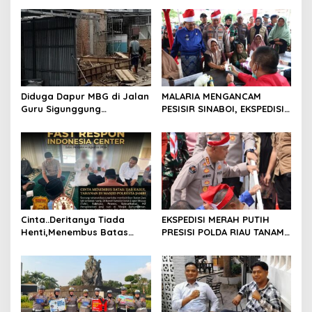
i
p
o
s
Diduga Dapur MBG di Jalan
MALARIA MENGANCAM
Guru Sigunggung
PESISIR SINABOI, EKSPEDISI
Beraktivitas Tidak Sesuai
MERAH PUTIH PRESISI POLDA
SOP, Selain itu Warga
RIAU HADIR DENGAN
Keluhkan Bau Limbah yang
PELAYANAN KESEHATAN
Menyengat.
GRATIS
Cinta..Deritanya Tiada
EKSPEDISI MERAH PUTIH
Henti,Menembus Batas
PRESISI POLDA RIAU TANAM
Jeruji Besi
810 MANGROVE DAN
SALURKAN BERBAGAI
BANTUAN UNTUK
MASYARAKAT PESISIR
SINABOI