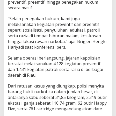
p
preventif, preemtif, hingga penegakan hukum
e
secara masif.
r
a
“Selain penegakan hukum, kami juga
s
melaksanakan kegiatan preventif dan preemtif
i
A
seperti sosialisasi, penyuluhan, edukasi, patroli
n
serta razia di tempat hiburan malam, kos-kosan
t
hingga lokasi rawan narkoba,” ujar Brigjen Hengki
i
Hariyadi saat konferensi pers.
k
L
K
Selama operasi berlangsung, jajaran kepolisian
2
tercatat melaksanakan 4.128 kegiatan preventif
0
dan 1.431 kegiatan patroli serta razia di berbagai
2
daerah di Riau.
6
"
.
Dari ratusan kasus yang diungkap, polisi menyita
barang bukti narkotika dalam jumlah besar, di
antaranya sabu seberat 31,85 kilogram, 2.319 butir
ekstasi, ganja seberat 110,74 gram, 62 butir Happy
Five, serta 761 cartridge mengandung etomidate.