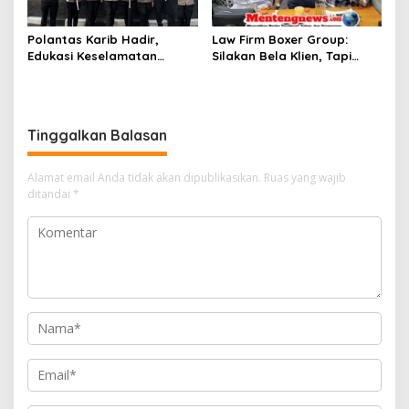
Polantas Karib Hadir,
Law Firm Boxer Group:
Edukasi Keselamatan
Silakan Bela Klien, Tapi
Berlalu Lintas Warnai Car
Jangan Halalkan Segala
Free Day Pekanbaru
Cara untuk Memfitnah dan
Membawa-bawa Nama Pak
Wali
Tinggalkan Balasan
Alamat email Anda tidak akan dipublikasikan.
Ruas yang wajib
ditandai
*