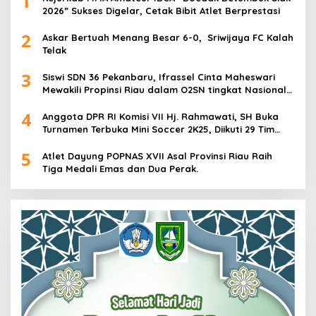
1
2026” Sukses Digelar, Cetak Bibit Atlet Berprestasi
2
Askar Bertuah Menang Besar 6-0, Sriwijaya FC Kalah
Telak
3
Siswi SDN 36 Pekanbaru, Ifrassel Cinta Maheswari
Mewakili Propinsi Riau dalam O2SN tingkat Nasional
2025 di Cabor Senam Putri
4
Anggota DPR RI Komisi VII Hj. Rahmawati, SH Buka
Turnamen Terbuka Mini Soccer 2K25, Diikuti 29 Tim
Pria dan Wanita di Kalimantan Utara
5
Atlet Dayung POPNAS XVII Asal Provinsi Riau Raih
Tiga Medali Emas dan Dua Perak.