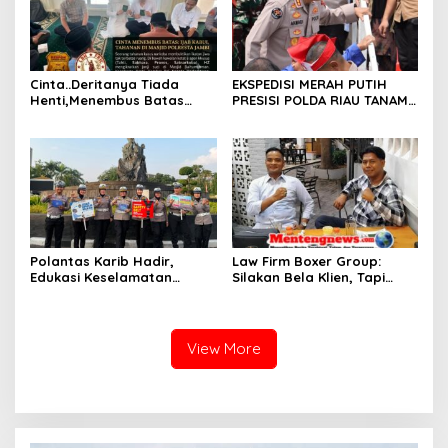
Cinta..Deritanya Tiada
EKSPEDISI MERAH PUTIH
Henti,Menembus Batas
PRESISI POLDA RIAU TANAM
Jeruji Besi
810 MANGROVE DAN
SALURKAN BERBAGAI
BANTUAN UNTUK
MASYARAKAT PESISIR
SINABOI
Polantas Karib Hadir,
Law Firm Boxer Group:
Edukasi Keselamatan
Silakan Bela Klien, Tapi
Berlalu Lintas Warnai Car
Jangan Halalkan Segala
Free Day Pekanbaru
Cara untuk Memfitnah dan
Membawa-bawa Nama Pak
Wali
View More