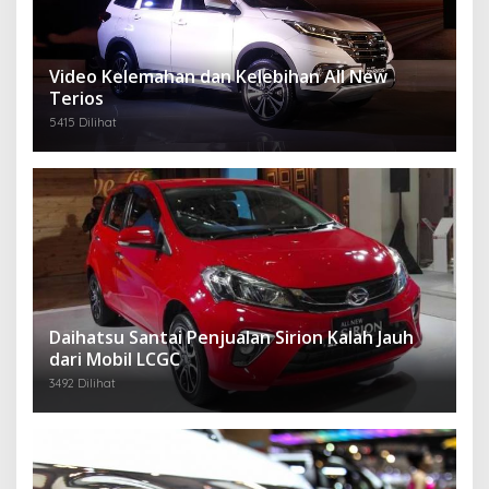
Video Kelemahan dan Kelebihan All New
Terios
5415 Dilihat
Daihatsu Santai Penjualan Sirion Kalah Jauh
dari Mobil LCGC
3492 Dilihat