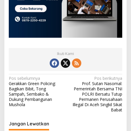
Ikuti Kami
N
Pos sebelumnya
Pos berikutnya
Gerakkan Green Policing:
Prof. Sutan Nasomal:
a
Bagikan Bibit, Tong
Pemerintah Bersama TNI
v
Sampah, Sembako &
POLRI Bersatu Tutup
Dukung Pembangunan
Permanen Perusahaan
i
Mushola
Illegal Di Aceh Singkil Sikat
Babat
g
a
Jangan Lewatkan
s