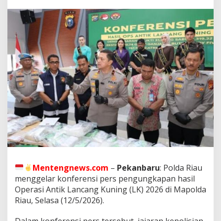
u
B
o
n
g
k
a
r
4
3
5
K
a
s
u
s
N
a
r
Mentengnews.com
–
Pekanbaru
: Polda Riau
k
menggelar konferensi pers pengungkapan hasil
o
b
Operasi Antik Lancang Kuning (LK) 2026 di Mapolda
a
Riau, Selasa (12/5/2026).
d
a
Dalam konferensi pers tersebut, jajaran kepolisian