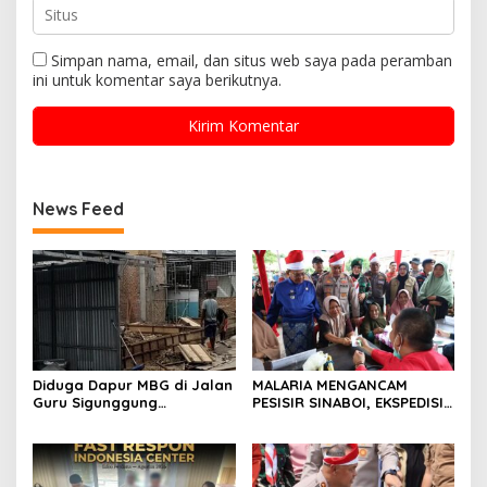
Simpan nama, email, dan situs web saya pada peramban
ini untuk komentar saya berikutnya.
News Feed
Diduga Dapur MBG di Jalan
MALARIA MENGANCAM
Guru Sigunggung
PESISIR SINABOI, EKSPEDISI
Beraktivitas Tidak Sesuai
MERAH PUTIH PRESISI POLDA
SOP, Selain itu Warga
RIAU HADIR DENGAN
Keluhkan Bau Limbah yang
PELAYANAN KESEHATAN
Menyengat.
GRATIS