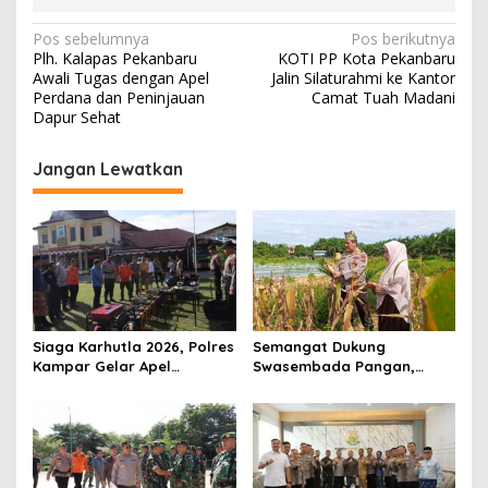
N
Pos sebelumnya
Pos berikutnya
Plh. Kalapas Pekanbaru
KOTI PP Kota Pekanbaru
a
Awali Tugas dengan Apel
Jalin Silaturahmi ke Kantor
v
Perdana dan Peninjauan
Camat Tuah Madani
Dapur Sehat
i
g
Jangan Lewatkan
a
s
i
p
o
s
Siaga Karhutla 2026, Polres
Semangat Dukung
Kampar Gelar Apel
Swasembada Pangan,
Bersama TNI dan Instansi
Kapolsek Kampar Turun
Terkait
Langsung Panen Jagung di
Sendayan