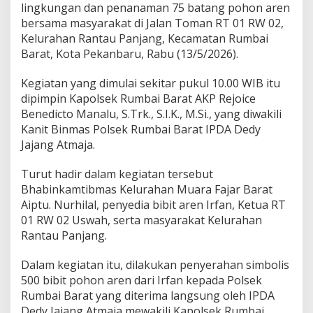
n
lingkungan dan penanaman 75 batang pohon aren
L
bersama masyarakat di Jalan Toman RT 01 RW 02,
i
Kelurahan Rantau Panjang, Kecamatan Rumbai
n
g
Barat, Kota Pekanbaru, Rabu (13/5/2026).
k
u
Kegiatan yang dimulai sekitar pukul 10.00 WIB itu
n
dipimpin Kapolsek Rumbai Barat AKP Rejoice
g
Benedicto Manalu, S.Trk., S.I.K., M.Si., yang diwakili
a
n
Kanit Binmas Polsek Rumbai Barat IPDA Dedy
L
Jajang Atmaja.
e
w
Turut hadir dalam kegiatan tersebut
a
Bhabinkamtibmas Kelurahan Muara Fajar Barat
t
A
Aiptu. Nurhilal, penyedia bibit aren Irfan, Ketua RT
k
01 RW 02 Uswah, serta masyarakat Kelurahan
s
Rantau Panjang.
i
P
Dalam kegiatan itu, dilakukan penyerahan simbolis
e
n
500 bibit pohon aren dari Irfan kepada Polsek
g
Rumbai Barat yang diterima langsung oleh IPDA
h
Dedy Jajang Atmaja mewakili Kapolsek Rumbai