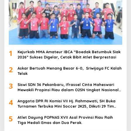
1
Kejurkab MMA Amateur IBCA “Boedak Betumbuk Siak
2026” Sukses Digelar, Cetak Bibit Atlet Berprestasi
2
Askar Bertuah Menang Besar 6-0, Sriwijaya FC Kalah
Telak
3
Siswi SDN 36 Pekanbaru, Ifrassel Cinta Maheswari
Mewakili Propinsi Riau dalam O2SN tingkat Nasional
2025 di Cabor Senam Putri
4
Anggota DPR RI Komisi VII Hj. Rahmawati, SH Buka
Turnamen Terbuka Mini Soccer 2K25, Diikuti 29 Tim
Pria dan Wanita di Kalimantan Utara
5
Atlet Dayung POPNAS XVII Asal Provinsi Riau Raih
Tiga Medali Emas dan Dua Perak.