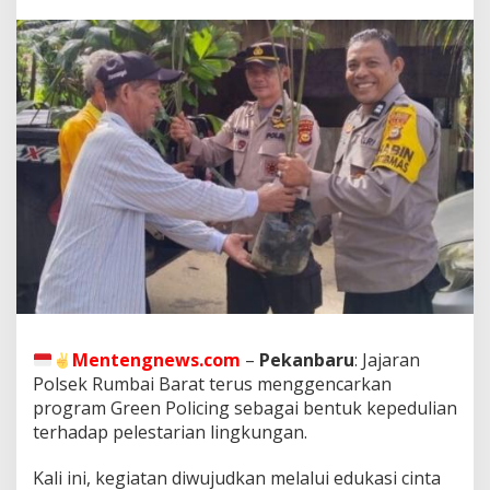
m
b
a
i
B
a
r
a
t
P
e
r
k
u
a
t
K
e
p
Mentengnews.com
–
Pekanbaru
: Jajaran
e
Polsek Rumbai Barat terus menggencarkan
d
program Green Policing sebagai bentuk kepedulian
u
terhadap pelestarian lingkungan.
l
i
a
Kali ini, kegiatan diwujudkan melalui edukasi cinta