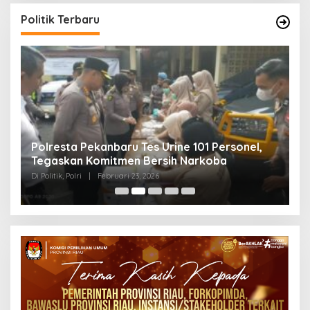
Politik Terbaru
Polresta Pekanbaru Tes Urine 101 Personel,
P
Tegaskan Komitmen Bersih Narkoba
S
Di Politik, Polri
|
Februari 23, 2026
Di 