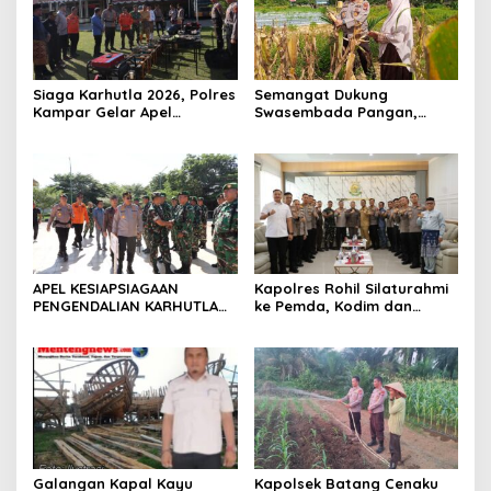
Siaga Karhutla 2026, Polres
Semangat Dukung
Kampar Gelar Apel
Swasembada Pangan,
Bersama TNI dan Instansi
Kapolsek Kampar Turun
Terkait
Langsung Panen Jagung di
Sendayan
APEL KESIAPSIAGAAN
Kapolres Rohil Silaturahmi
PENGENDALIAN KARHUTLA
ke Pemda, Kodim dan
KABUPATEN ROKAN HILIR
Kejari, Perkuat Sinergitas
TAHUN 2026, PERKUAT
dan Soliditas Antar Instansi
SINERGI HADAPI MUSIM
KEMARAU DAN POTENSI EL
NINO
Galangan Kapal Kayu
Kapolsek Batang Cenaku