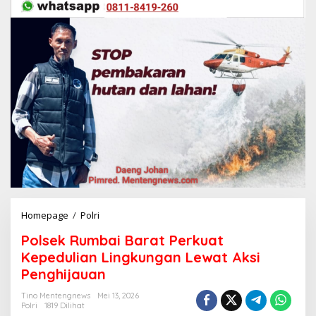
Homepage
/
Polri
P
o
Polsek Rumbai Barat Perkuat
l
s
Kepedulian Lingkungan Lewat Aksi
e
Penghijauan
k
R
Tino Mentengnews
Mei 13, 2026
u
Polri
1819 Dilihat