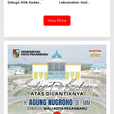
Diduga Milik Kades
Laksanakan Giat
Serapung Bernama Rocki
Pemantauan, Penyiraman
Menuai Sorotan,
dan Pengecekan Jagung
Masyarakat Menilai Bahan
Pipil di Desa Aur Cina.
Material Kapal Kayu
View More
Diduga dari Hasil Ilegal
Logging