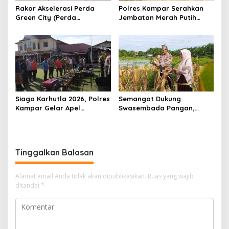
Rakor Akselerasi Perda
Polres Kampar Serahkan
Green City (Perda
Jembatan Merah Putih
Lingkungan) Kota
Presisi Hasil Renovasi ke
Pekanbaru Bersama Dinas
Warga Pulau Jambu Kuok
Lingkungan Hidup Kota
Pekanbaru dan Tim Pakar
Siaga Karhutla 2026, Polres
Semangat Dukung
Kampar Gelar Apel
Swasembada Pangan,
Bersama TNI dan Instansi
Kapolsek Kampar Turun
Terkait
Langsung Panen Jagung di
Sendayan
Tinggalkan Balasan
Alamat email Anda tidak akan dipublikasikan.
Ruas yang wajib
ditandai
*