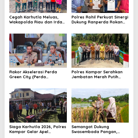
Cegah Karhutla Meluas,
Polres Rohil Perkuat Sinergi
Wakapolda Riau dan Irdam
Dukung Ranperda Rokan
XIX/TT Turun Langsung
Hilir Hijau untuk Lingkungan
Padamkan Api di Pasir
Berkelanjutan
Limau Kapas
Rakor Akselerasi Perda
Polres Kampar Serahkan
Green City (Perda
Jembatan Merah Putih
Lingkungan) Kota
Presisi Hasil Renovasi ke
Pekanbaru Bersama Dinas
Warga Pulau Jambu Kuok
Lingkungan Hidup Kota
Pekanbaru dan Tim Pakar
Siaga Karhutla 2026, Polres
Semangat Dukung
Kampar Gelar Apel
Swasembada Pangan,
Bersama TNI dan Instansi
Kapolsek Kampar Turun