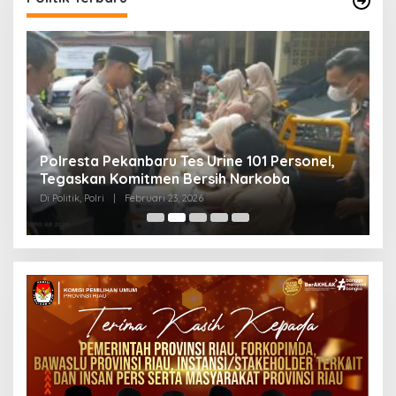
Polresta Pekanbaru Tes Urine 101 Personel,
P
Tegaskan Komitmen Bersih Narkoba
S
Di Politik, Polri
|
Februari 23, 2026
Di 