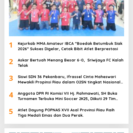
1
Kejurkab MMA Amateur IBCA “Boedak Betumbuk Siak
2026” Sukses Digelar, Cetak Bibit Atlet Berprestasi
2
Askar Bertuah Menang Besar 6-0, Sriwijaya FC Kalah
Telak
3
Siswi SDN 36 Pekanbaru, Ifrassel Cinta Maheswari
Mewakili Propinsi Riau dalam O2SN tingkat Nasional
2025 di Cabor Senam Putri
4
Anggota DPR RI Komisi VII Hj. Rahmawati, SH Buka
Turnamen Terbuka Mini Soccer 2K25, Diikuti 29 Tim
Pria dan Wanita di Kalimantan Utara
5
Atlet Dayung POPNAS XVII Asal Provinsi Riau Raih
Tiga Medali Emas dan Dua Perak.