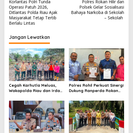
Korlantas Polri Tunda
Polres Rokan Hilir dan
a
Operasi Patuh 2026,
Polsek Gelar Sosialisasi
v
Ditlantas Polda Riau Ajak
Bahaya Narkoba di Sekolah
Masyarakat Tetap Tertib
– Sekolah
i
Berlalu Lintas
g
Jangan Lewatkan
a
s
i
p
o
s
Cegah Karhutla Meluas,
Polres Rohil Perkuat Sinergi
Wakapolda Riau dan Irdam
Dukung Ranperda Rokan
XIX/TT Turun Langsung
Hilir Hijau untuk Lingkungan
Padamkan Api di Pasir
Berkelanjutan
Limau Kapas