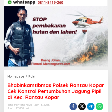
Homepage
/
Polri
B
h
Bhabinkamtibmas Polsek Rantau Kopar
a
b
Cek Kontrol Pertumbuhan Jagung Pipil
i
di Kec. Rantau Kopar
n
k
Tino Mentengnews
Juni 8, 2026
a
Polri
913 Dilihat