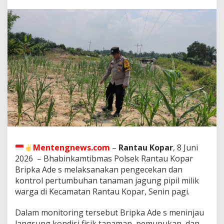
m
t
i
b
m
a
s
P
o
l
s
e
k
R
a
n
t
Mentengnews.com
–
Rantau Kopar
, 8 Juni
a
2026 – Bhabinkamtibmas Polsek Rantau Kopar
u
Bripka Ade s melaksanakan pengecekan dan
K
kontrol pertumbuhan tanaman jagung pipil milik
o
p
warga di Kecamatan Rantau Kopar, Senin pagi.
a
r
Dalam monitoring tersebut Bripka Ade s meninjau
C
langsung kondisi fisik tanaman, pemupukan, dan