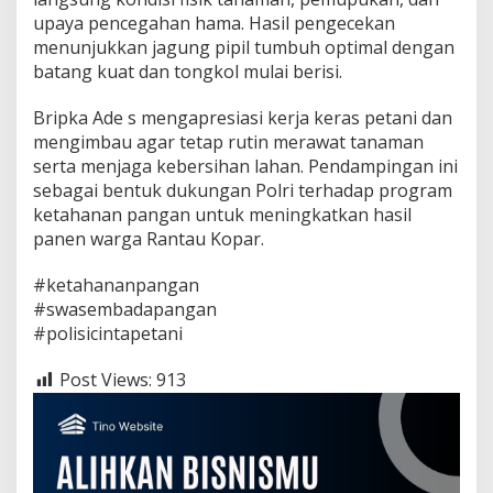
e
upaya pencegahan hama. Hasil pengecekan
k
K
menunjukkan jagung pipil tumbuh optimal dengan
o
batang kuat dan tongkol mulai berisi.
n
t
Bripka Ade s mengapresiasi kerja keras petani dan
r
mengimbau agar tetap rutin merawat tanaman
o
l
serta menjaga kebersihan lahan. Pendampingan ini
P
sebagai bentuk dukungan Polri terhadap program
e
ketahanan pangan untuk meningkatkan hasil
r
panen warga Rantau Kopar.
t
u
m
#ketahananpangan
b
#swasembadapangan
u
#polisicintapetani
h
a
Post Views:
913
n
J
a
g
u
n