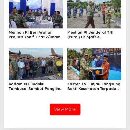
Tidak Berkompromi
terhadap Penegakan
Hukum
Menhan RI Beri Arahan
Menhan RI Jenderal TNI
Prajurit Yonif TP 952/Imam
(Purn.) Dr. Sjafrie
Bulqin, Kodam XIX Tuanku
Sjamsoeddin Tiba di
Tambusai Percepat
Pekanbaru, Kodam XIX
Penguatan Satuan
Tuanku Tambusai Kawal
Kunjungan ke Dua Yonif
Teritorial Pembangunan
Kodam XIX Tuanku
Kaster TNI Tinjau Langsung
Tambusai Sambut Panglima
Bakti Kesehatan Terpadu di
TNI di Batam, Lanjut Tinjau
Lingga, Kodam XIX Tuanku
Kesiapan Latihan
Tambusai Perkuat Sinergi
Terintegrasi TNI 2026
untuk Masyarakat
View More