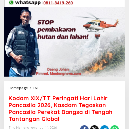
Homepage
/
TNI
K
o
Kodam XIX/TT Peringati Hari Lahir
d
a
Pancasila 2026, Kasdam Tegaskan
m
Pancasila Perekat Bangsa di Tengah
X
Tantangan Global
I
X
Tino Mentengnews
Juni 1, 2026