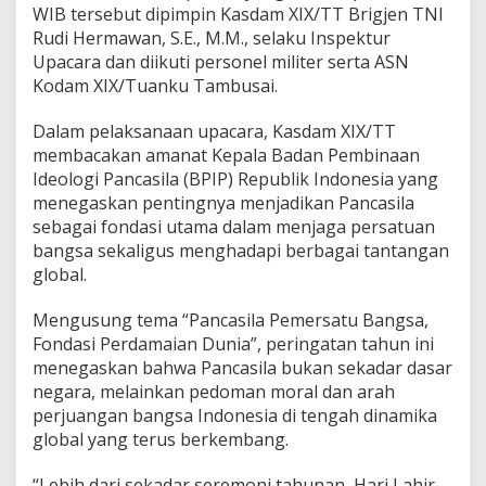
a
WIB tersebut dipimpin Kasdam XIX/TT Brigjen TNI
s
Rudi Hermawan, S.E., M.M., selaku Inspektur
i
Upacara dan diikuti personel militer serta ASN
l
a
Kodam XIX/Tuanku Tambusai.
2
0
Dalam pelaksanaan upacara, Kasdam XIX/TT
2
membacakan amanat Kepala Badan Pembinaan
6
Ideologi Pancasila (BPIP) Republik Indonesia yang
,
K
menegaskan pentingnya menjadikan Pancasila
a
sebagai fondasi utama dalam menjaga persatuan
s
bangsa sekaligus menghadapi berbagai tantangan
d
global.
a
m
T
Mengusung tema “Pancasila Pemersatu Bangsa,
e
Fondasi Perdamaian Dunia”, peringatan tahun ini
g
menegaskan bahwa Pancasila bukan sekadar dasar
a
negara, melainkan pedoman moral dan arah
s
k
perjuangan bangsa Indonesia di tengah dinamika
a
global yang terus berkembang.
n
P
“Lebih dari sekadar seremoni tahunan, Hari Lahir