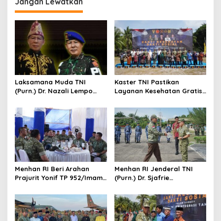
Jangan Lewatkan
a
s
i
p
o
s
Laksamana Muda TNI
Kaster TNI Pastikan
(Purn.) Dr. Nazali Lempo
Layanan Kesehatan Gratis
Layak Dipertimbangkan
Berjalan Optimal, Kodam
sebagai Jaksa Agung:
XIX Tuanku Tambusai Hadir
Tegas, Berintegritas, dan
untuk Masyarakat Lingga
Tidak Berkompromi
terhadap Penegakan
Hukum
Menhan RI Beri Arahan
Menhan RI Jenderal TNI
Prajurit Yonif TP 952/Imam
(Purn.) Dr. Sjafrie
Bulqin, Kodam XIX Tuanku
Sjamsoeddin Tiba di
Tambusai Percepat
Pekanbaru, Kodam XIX
Penguatan Satuan
Tuanku Tambusai Kawal
Kunjungan ke Dua Yonif