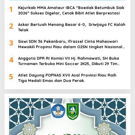
1
Kejurkab MMA Amateur IBCA “Boedak Betumbuk Siak
2026” Sukses Digelar, Cetak Bibit Atlet Berprestasi
2
Askar Bertuah Menang Besar 6-0, Sriwijaya FC Kalah
Telak
3
Siswi SDN 36 Pekanbaru, Ifrassel Cinta Maheswari
Mewakili Propinsi Riau dalam O2SN tingkat Nasional
2025 di Cabor Senam Putri
4
Anggota DPR RI Komisi VII Hj. Rahmawati, SH Buka
Turnamen Terbuka Mini Soccer 2K25, Diikuti 29 Tim
Pria dan Wanita di Kalimantan Utara
5
Atlet Dayung POPNAS XVII Asal Provinsi Riau Raih
Tiga Medali Emas dan Dua Perak.