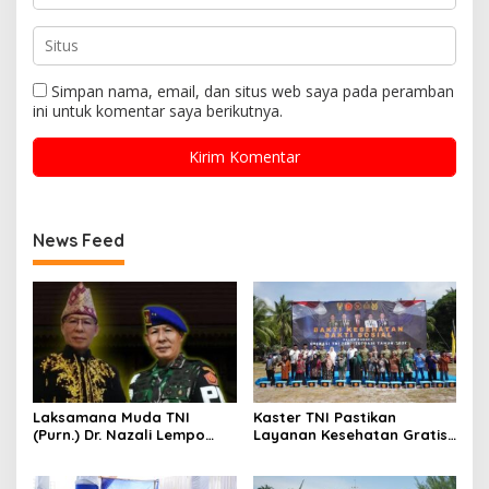
Simpan nama, email, dan situs web saya pada peramban
ini untuk komentar saya berikutnya.
News Feed
Laksamana Muda TNI
Kaster TNI Pastikan
(Purn.) Dr. Nazali Lempo
Layanan Kesehatan Gratis
Layak Dipertimbangkan
Berjalan Optimal, Kodam
sebagai Jaksa Agung:
XIX Tuanku Tambusai Hadir
Tegas, Berintegritas, dan
untuk Masyarakat Lingga