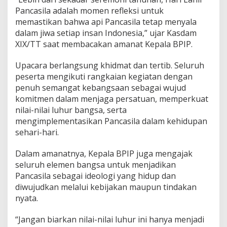
a
Pancasila adalah momen refleksi untuk
n
c
memastikan bahwa api Pancasila tetap menyala
a
dalam jiwa setiap insan Indonesia,” ujar Kasdam
s
XIX/TT saat membacakan amanat Kepala BPIP.
i
l
Upacara berlangsung khidmat dan tertib. Seluruh
a
P
peserta mengikuti rangkaian kegiatan dengan
e
penuh semangat kebangsaan sebagai wujud
r
komitmen dalam menjaga persatuan, memperkuat
e
nilai-nilai luhur bangsa, serta
k
mengimplementasikan Pancasila dalam kehidupan
a
t
sehari-hari.
B
a
Dalam amanatnya, Kepala BPIP juga mengajak
n
seluruh elemen bangsa untuk menjadikan
g
Pancasila sebagai ideologi yang hidup dan
s
a
diwujudkan melalui kebijakan maupun tindakan
d
nyata.
i
T
“Jangan biarkan nilai-nilai luhur ini hanya menjadi
e