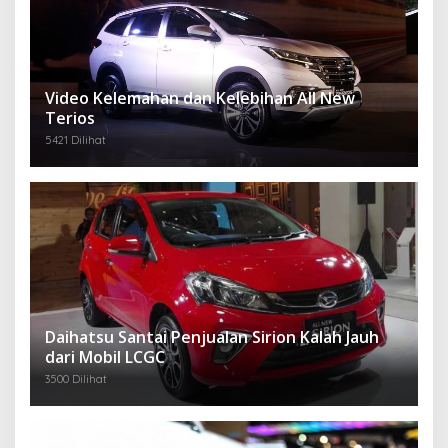
Video Kelemahan dan Kelebihan All New
Terios
5421 Dilihat
Daihatsu Santai Penjualan Sirion Kalah Jauh
dari Mobil LCGC
3500 Dilihat