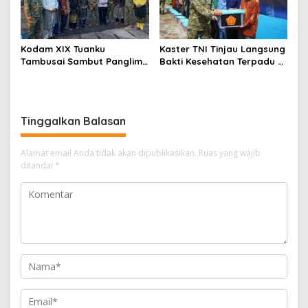
Teritorial Pembangunan
Kodam XIX Tuanku
Kaster TNI Tinjau Langsung
Tambusai Sambut Panglima
Bakti Kesehatan Terpadu di
TNI di Batam, Lanjut Tinjau
Lingga, Kodam XIX Tuanku
Kesiapan Latihan
Tambusai Perkuat Sinergi
Terintegrasi TNI 2026
untuk Masyarakat
Tinggalkan Balasan
Alamat email Anda tidak akan dipublikasikan.
Ruas yang wajib
ditandai
*