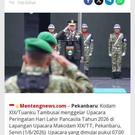
/
TNI
1762 Dilihat
T
T
P
e
r
i
n
g
a
t
i
H
a
r
i
L
a
h
i
Mentengnews.com
–
Pekanbaru
: Kodam
r
XIX/Tuanku Tambusai menggelar Upacara
P
Peringatan Hari Lahir Pancasila Tahun 2026 di
a
n
Lapangan Upacara Makodam XIX/TT, Pekanbaru,
c
Senin (1/6/2026). Upacara yang dimulai pukul 07.00