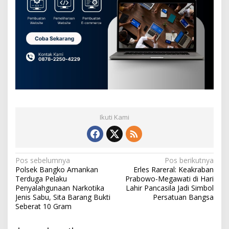
Ikuti Kami
N
Pos sebelumnya
Pos berikutnya
Polsek Bangko Amankan
Erles Rareral: Keakraban
a
Terduga Pelaku
Prabowo-Megawati di Hari
v
Penyalahgunaan Narkotika
Lahir Pancasila Jadi Simbol
Jenis Sabu, Sita Barang Bukti
Persatuan Bangsa
i
Seberat 10 Gram
g