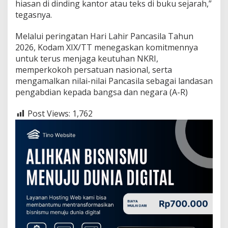
hiasan di dinding kantor atau teks di buku sejarah,”
n
g
tegasnya.
a
h
Melalui peringatan Hari Lahir Pancasila Tahun
T
2026, Kodam XIX/TT menegaskan komitmennya
a
untuk terus menjaga keutuhan NKRI,
n
t
memperkokoh persatuan nasional, serta
a
mengamalkan nilai-nilai Pancasila sebagai landasan
n
pengabdian kepada bangsa dan negara (A-R)
g
a
Post Views:
1,762
n
G
l
o
b
a
l