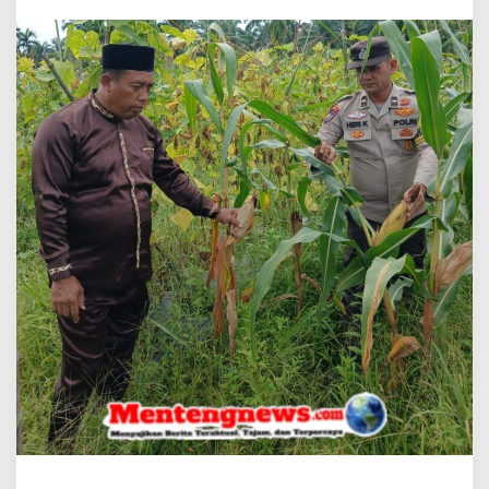
P
U
N
G
H
I
L
I
R
H
A
D
I
R
–
C
E
K
P
E
R
K
E
M
B