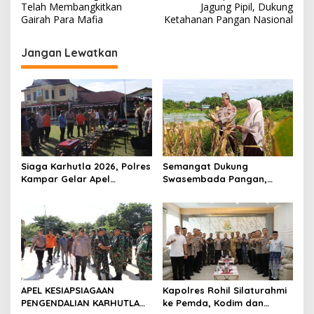
v
Telah Membangkitkan
Jagung Pipil, Dukung
Gairah Para Mafia
Ketahanan Pangan Nasional
i
g
Jangan Lewatkan
a
s
i
p
o
s
Siaga Karhutla 2026, Polres
Semangat Dukung
Kampar Gelar Apel
Swasembada Pangan,
Bersama TNI dan Instansi
Kapolsek Kampar Turun
Terkait
Langsung Panen Jagung di
Sendayan
APEL KESIAPSIAGAAN
Kapolres Rohil Silaturahmi
PENGENDALIAN KARHUTLA
ke Pemda, Kodim dan