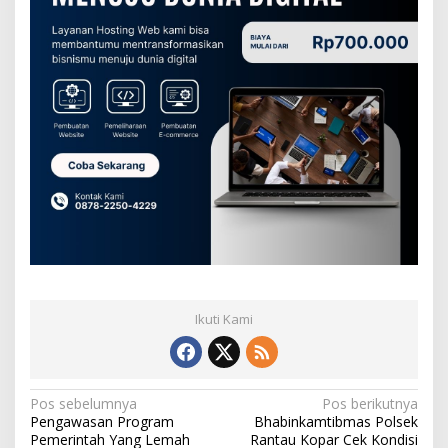
Ikuti Kami
N
Pos sebelumnya
Pos berikutnya
Pengawasan Program
Bhabinkamtibmas Polsek
a
Pemerintah Yang Lemah
Rantau Kopar Cek Kondisi