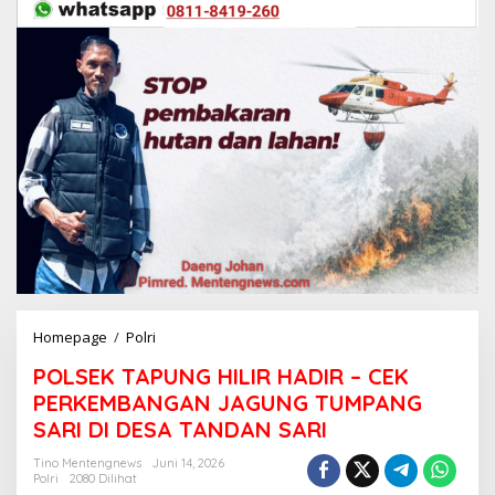
Homepage
/
Polri
P
O
POLSEK TAPUNG HILIR HADIR – CEK
L
S
PERKEMBANGAN JAGUNG TUMPANG
E
SARI DI DESA TANDAN SARI
K
T
Tino Mentengnews
Juni 14, 2026
A
Polri
2080 Dilihat