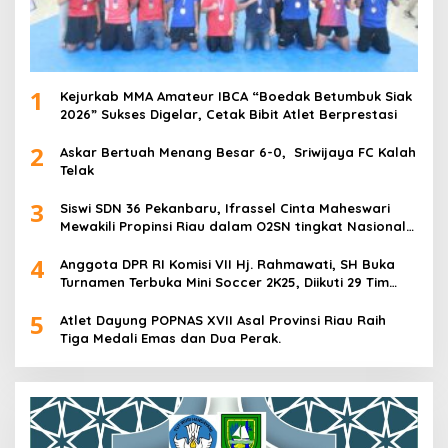
1
Kejurkab MMA Amateur IBCA “Boedak Betumbuk Siak
2026” Sukses Digelar, Cetak Bibit Atlet Berprestasi
2
Askar Bertuah Menang Besar 6-0, Sriwijaya FC Kalah
Telak
3
Siswi SDN 36 Pekanbaru, Ifrassel Cinta Maheswari
Mewakili Propinsi Riau dalam O2SN tingkat Nasional
2025 di Cabor Senam Putri
4
Anggota DPR RI Komisi VII Hj. Rahmawati, SH Buka
Turnamen Terbuka Mini Soccer 2K25, Diikuti 29 Tim
Pria dan Wanita di Kalimantan Utara
5
Atlet Dayung POPNAS XVII Asal Provinsi Riau Raih
Tiga Medali Emas dan Dua Perak.