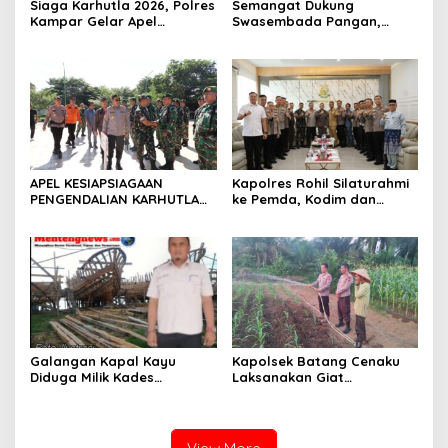
Siaga Karhutla 2026, Polres
Semangat Dukung
Kampar Gelar Apel
Swasembada Pangan,
Bersama TNI dan Instansi
Kapolsek Kampar Turun
Terkait
Langsung Panen Jagung di
Sendayan
APEL KESIAPSIAGAAN
Kapolres Rohil Silaturahmi
PENGENDALIAN KARHUTLA
ke Pemda, Kodim dan
KABUPATEN ROKAN HILIR
Kejari, Perkuat Sinergitas
TAHUN 2026, PERKUAT
dan Soliditas Antar Instansi
SINERGI HADAPI MUSIM
KEMARAU DAN POTENSI EL
NINO
Galangan Kapal Kayu
Kapolsek Batang Cenaku
Diduga Milik Kades
Laksanakan Giat
Serapung Bernama Rocki
Pemantauan, Penyiraman
Menuai Sorotan,
dan Pengecekan Jagung
Masyarakat Menilai Bahan
Pipil di Desa Aur Cina.
Material Kapal Kayu