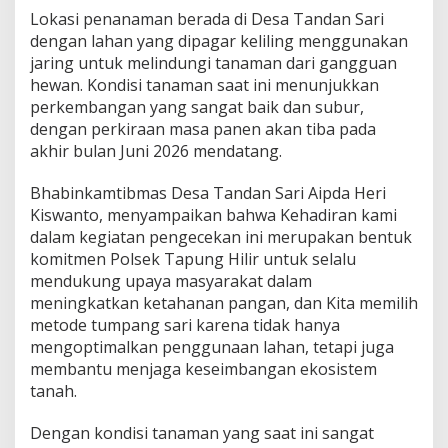
E
Lokasi penanaman berada di Desa Tandan Sari
S
dengan lahan yang dipagar keliling menggunakan
A
T
jaring untuk melindungi tanaman dari gangguan
A
hewan. Kondisi tanaman saat ini menunjukkan
N
perkembangan yang sangat baik dan subur,
D
dengan perkiraan masa panen akan tiba pada
A
akhir bulan Juni 2026 mendatang.
N
S
A
Bhabinkamtibmas Desa Tandan Sari Aipda Heri
R
Kiswanto, menyampaikan bahwa Kehadiran kami
I
dalam kegiatan pengecekan ini merupakan bentuk
komitmen Polsek Tapung Hilir untuk selalu
mendukung upaya masyarakat dalam
meningkatkan ketahanan pangan, dan Kita memilih
metode tumpang sari karena tidak hanya
mengoptimalkan penggunaan lahan, tetapi juga
membantu menjaga keseimbangan ekosistem
tanah.
Dengan kondisi tanaman yang saat ini sangat