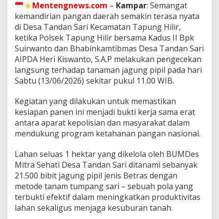
A
Mentengnews.com
–
Kampar
: Semangat
N
kemandirian pangan daerah semakin terasa nyata
G
di Desa Tandan Sari Kecamatan Tapung Hilir,
A
ketika Polsek Tapung Hilir bersama Kadus II Bpk
N
J
Suirwanto dan Bhabinkamtibmas Desa Tandan Sari
A
AIPDA Heri Kiswanto, S.A.P melakukan pengecekan
G
langsung terhadap tanaman jagung pipil pada hari
U
Sabtu (13/06/2026) sekitar pukul 11.00 WIB.
N
G
T
Kegiatan yang dilakukan untuk memastikan
U
kesiapan panen ini menjadi bukti kerja sama erat
M
antara aparat kepolisian dan masyarakat dalam
P
mendukung program ketahanan pangan nasional.
A
N
G
Lahan seluas 1 hektar yang dikelola oleh BUMDes
S
Mitra Sehati Desa Tandan Sari ditanami sebanyak
A
21.500 bibit jagung pipil jenis Betras dengan
R
metode tanam tumpang sari – sebuah pola yang
I
D
terbukti efektif dalam meningkatkan produktivitas
I
lahan sekaligus menjaga kesuburan tanah.
D