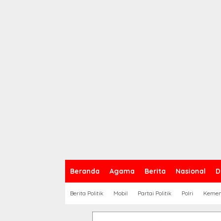
Beranda
Agama
Berita
Nasional
D
Berita Politik
Mobil
Partai Politik
Polri
Keme