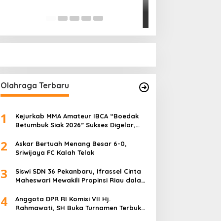
Pihak Kemana?
Di Politik
|
Januari 18, 
Olahraga Terbaru
1
Kejurkab MMA Amateur IBCA “Boedak
Betumbuk Siak 2026” Sukses Digelar,
Cetak Bibit Atlet Berprestasi
2
Askar Bertuah Menang Besar 6-0,
Sriwijaya FC Kalah Telak
3
Siswi SDN 36 Pekanbaru, Ifrassel Cinta
Maheswari Mewakili Propinsi Riau dalam
O2SN tingkat Nasional 2025 di Cabor
4
Senam Putri
Anggota DPR RI Komisi VII Hj.
Rahmawati, SH Buka Turnamen Terbuka
Mini Soccer 2K25, Diikuti 29 Tim Pria dan