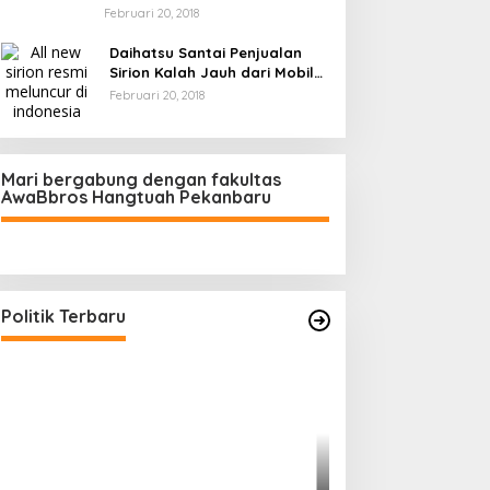
Februari 20, 2018
Daihatsu Santai Penjualan
Sirion Kalah Jauh dari Mobil
LCGC
Februari 20, 2018
Mari bergabung dengan fakultas
AwaBbros Hangtuah Pekanbaru
Polresta Pekanbaru Tes Urine 101
Personel, Tegaskan Komitmen
Bersih Narkoba
Di Politik, Polri
|
Februari 23, 2026
Politik Terbaru
Prof Sutan Naso
“Jago” Siaga Per