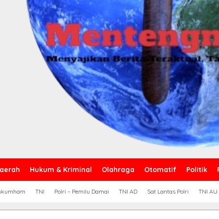
aerah
Hukum & Kriminal
Olahraga
Otomatif
Politik
nkumham
TNI
Polri – Pemilu Damai
TNI AD
Sat Lantas Polri
TNI AU