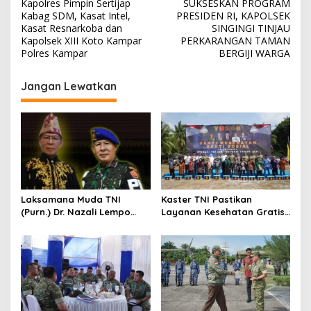
Kapolres Pimpin Sertijap
SUKSESKAN PROGRAM
a
Kabag SDM, Kasat Intel,
PRESIDEN RI, KAPOLSEK
v
Kasat Resnarkoba dan
SINGINGI TINJAU
Kapolsek XIII Koto Kampar
PERKARANGAN TAMAN
i
Polres Kampar
BERGIJI WARGA
g
Jangan Lewatkan
a
s
i
p
o
s
Laksamana Muda TNI
Kaster TNI Pastikan
(Purn.) Dr. Nazali Lempo
Layanan Kesehatan Gratis
Layak Dipertimbangkan
Berjalan Optimal, Kodam
sebagai Jaksa Agung:
XIX Tuanku Tambusai Hadir
Tegas, Berintegritas, dan
untuk Masyarakat Lingga
Tidak Berkompromi
terhadap Penegakan
Hukum