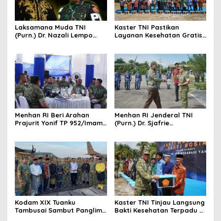
Laksamana Muda TNI
Kaster TNI Pastikan
(Purn.) Dr. Nazali Lempo
Layanan Kesehatan Gratis
Layak Dipertimbangkan
Berjalan Optimal, Kodam
sebagai Jaksa Agung:
XIX Tuanku Tambusai Hadir
Tegas, Berintegritas, dan
untuk Masyarakat Lingga
Tidak Berkompromi
terhadap Penegakan
Hukum
Menhan RI Beri Arahan
Menhan RI Jenderal TNI
Prajurit Yonif TP 952/Imam
(Purn.) Dr. Sjafrie
Bulqin, Kodam XIX Tuanku
Sjamsoeddin Tiba di
Tambusai Percepat
Pekanbaru, Kodam XIX
Penguatan Satuan
Tuanku Tambusai Kawal
Kunjungan ke Dua Yonif
Teritorial Pembangunan
Kodam XIX Tuanku
Kaster TNI Tinjau Langsung
Tambusai Sambut Panglima
Bakti Kesehatan Terpadu di
TNI di Batam, Lanjut Tinjau
Lingga, Kodam XIX Tuanku