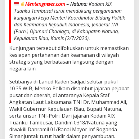
a
Mentengnews.com
–
Natuna
: Kodam XIX
t
Tuanku Tambusai turut mendukung pengamanan
a
kunjungan kerja Menteri Koordinator Bidang Politik
n
P
dan Keamanan Republik Indonesia, Jenderal TNI
e
(Purn.) Djamari Chaniago, di Kabupaten Natuna,
r
Kepulauan Riau, Kamis (2/7/2026).
t
a
Kunjungan tersebut difokuskan untuk memastikan
h
kesiapan pertahanan dan keamanan di wilayah
a
strategis yang berbatasan langsung dengan
n
negara lain.
a
n
P
Setibanya di Lanud Raden Sadjad sekitar pukul
e
10.35 WIB, Menko Polkam disambut jajaran pejabat
r
pusat dan daerah, di antaranya Kepala Staf
b
Angkatan Laut Laksamana TNI Dr. Muhammad Ali,
a
t
Wakil Gubernur Kepulauan Riau, Bupati Natuna,
a
serta unsur TNI-Polri. Dari jajaran Kodam XIX
s
Tuanku Tambusai, Dandim 0318/Natuna yang
a
diwakili Danramil 01/Ranai Mayor Inf Roganda
n
,
Simanjuntak turut hadir dalam penyambutan.