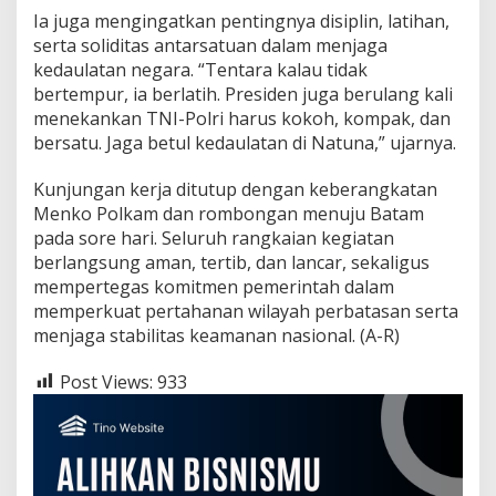
B
Ia juga mengingatkan pentingnya disiplin, latihan,
e
serta soliditas antarsatuan dalam menjaga
r
kedaulatan negara. “Tentara kalau tidak
a
n
bertempur, ia berlatih. Presiden juga berulang kali
d
menekankan TNI-Polri harus kokoh, kompak, dan
a
bersatu. Jaga betul kedaulatan di Natuna,” ujarnya.
D
e
Kunjungan kerja ditutup dengan keberangkatan
p
a
Menko Polkam dan rombongan menuju Batam
n
pada sore hari. Seluruh rangkaian kegiatan
N
berlangsung aman, tertib, dan lancar, sekaligus
K
mempertegas komitmen pemerintah dalam
R
I
memperkuat pertahanan wilayah perbatasan serta
menjaga stabilitas keamanan nasional. (A-R)
Post Views:
933