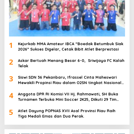
1
Kejurkab MMA Amateur IBCA “Boedak Betumbuk Siak
2026” Sukses Digelar, Cetak Bibit Atlet Berprestasi
2
Askar Bertuah Menang Besar 6-0, Sriwijaya FC Kalah
Telak
3
Siswi SDN 36 Pekanbaru, Ifrassel Cinta Maheswari
Mewakili Propinsi Riau dalam O2SN tingkat Nasional
2025 di Cabor Senam Putri
4
Anggota DPR RI Komisi VII Hj. Rahmawati, SH Buka
Turnamen Terbuka Mini Soccer 2K25, Diikuti 29 Tim
Pria dan Wanita di Kalimantan Utara
5
Atlet Dayung POPNAS XVII Asal Provinsi Riau Raih
Tiga Medali Emas dan Dua Perak.