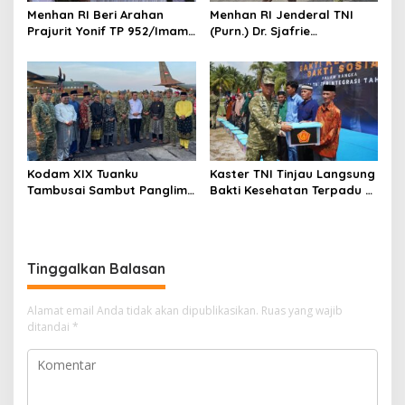
Menhan RI Beri Arahan
Menhan RI Jenderal TNI
Prajurit Yonif TP 952/Imam
(Purn.) Dr. Sjafrie
Bulqin, Kodam XIX Tuanku
Sjamsoeddin Tiba di
Tambusai Percepat
Pekanbaru, Kodam XIX
Penguatan Satuan
Tuanku Tambusai Kawal
Kunjungan ke Dua Yonif
Teritorial Pembangunan
Kodam XIX Tuanku
Kaster TNI Tinjau Langsung
Tambusai Sambut Panglima
Bakti Kesehatan Terpadu di
TNI di Batam, Lanjut Tinjau
Lingga, Kodam XIX Tuanku
Kesiapan Latihan
Tambusai Perkuat Sinergi
Terintegrasi TNI 2026
untuk Masyarakat
Tinggalkan Balasan
Alamat email Anda tidak akan dipublikasikan.
Ruas yang wajib
ditandai
*