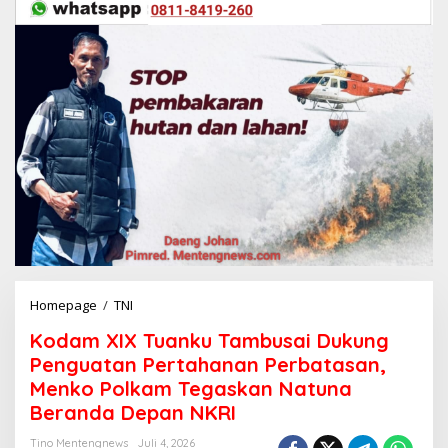
Homepage
/
TNI
K
o
Kodam XIX Tuanku Tambusai Dukung
d
a
Penguatan Pertahanan Perbatasan,
m
Menko Polkam Tegaskan Natuna
X
Beranda Depan NKRI
I
X
Tino Mentengnews
Juli 4, 2026