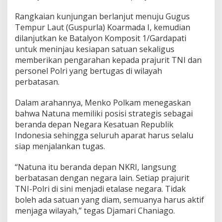
M
e
Rangkaian kunjungan berlanjut menuju Gugus
n
Tempur Laut (Guspurla) Koarmada I, kemudian
k
dilanjutkan ke Batalyon Komposit 1/Gardapati
o
P
untuk meninjau kesiapan satuan sekaligus
o
memberikan pengarahan kepada prajurit TNI dan
l
personel Polri yang bertugas di wilayah
k
perbatasan.
a
m
T
Dalam arahannya, Menko Polkam menegaskan
e
bahwa Natuna memiliki posisi strategis sebagai
g
beranda depan Negara Kesatuan Republik
a
Indonesia sehingga seluruh aparat harus selalu
s
siap menjalankan tugas.
k
a
n
“Natuna itu beranda depan NKRI, langsung
N
berbatasan dengan negara lain. Setiap prajurit
a
TNI-Polri di sini menjadi etalase negara. Tidak
t
boleh ada satuan yang diam, semuanya harus aktif
u
n
menjaga wilayah,” tegas Djamari Chaniago.
a