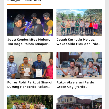
a
s
i
p
o
s
Jaga Kondusivitas Malam,
Cegah Karhutla Meluas,
Tim Raga Polres Kampar
Wakapolda Riau dan Irdam
Patroli Kawasan Ramai
XIX/TT Turun Langsung
hingga Lingkar Kantor
Padamkan Api di Pasir
Bupati
Limau Kapas
Polres Rohil Perkuat Sinergi
Rakor Akselerasi Perda
Dukung Ranperda Rokan
Green City (Perda
Hilir Hijau untuk Lingkungan
Lingkungan) Kota
Berkelanjutan
Pekanbaru Bersama Dinas
Lingkungan Hidup Kota
Pekanbaru dan Tim Pakar