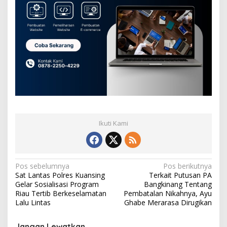
Ikuti Kami
N
Pos sebelumnya
Pos berikutnya
Sat Lantas Polres Kuansing
Terkait Putusan PA
a
Gelar Sosialisasi Program
Bangkinang Tentang
v
Riau Tertib Berkeselamatan
Pembatalan Nikahnya, Ayu
Lalu Lintas
Ghabe Merarasa Dirugikan
i
g
Jangan Lewatkan