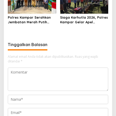
Polres Kampar Serahkan
Siaga Karhutla 2026, Polres
Jembatan Merah Putih
Kampar Gelar Apel
Presisi Hasil Renovasi ke
Bersama TNI dan Instansi
Warga Pulau Jambu Kuok
Terkait
Tinggalkan Balasan
Alamat email Anda tidak akan dipublikasikan.
Ruas yang wajib
ditandai
*