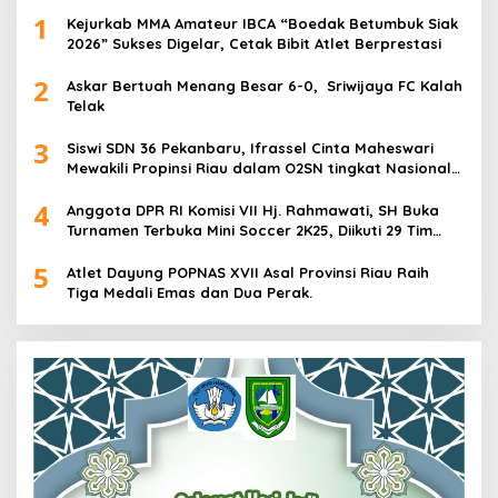
1
Kejurkab MMA Amateur IBCA “Boedak Betumbuk Siak
2026” Sukses Digelar, Cetak Bibit Atlet Berprestasi
2
Askar Bertuah Menang Besar 6-0, Sriwijaya FC Kalah
Telak
3
Siswi SDN 36 Pekanbaru, Ifrassel Cinta Maheswari
Mewakili Propinsi Riau dalam O2SN tingkat Nasional
2025 di Cabor Senam Putri
4
Anggota DPR RI Komisi VII Hj. Rahmawati, SH Buka
Turnamen Terbuka Mini Soccer 2K25, Diikuti 29 Tim
Pria dan Wanita di Kalimantan Utara
5
Atlet Dayung POPNAS XVII Asal Provinsi Riau Raih
Tiga Medali Emas dan Dua Perak.