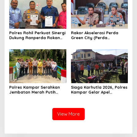
Polres Rohil Perkuat Sinergi
Rakor Akselerasi Perda
Dukung Ranperda Rokan
Green City (Perda
Hilir Hijau untuk Lingkungan
Lingkungan) Kota
Berkelanjutan
Pekanbaru Bersama Dinas
Lingkungan Hidup Kota
Pekanbaru dan Tim Pakar
Polres Kampar Serahkan
Siaga Karhutla 2026, Polres
Jembatan Merah Putih
Kampar Gelar Apel
Presisi Hasil Renovasi ke
Bersama TNI dan Instansi
Warga Pulau Jambu Kuok
Terkait
View More