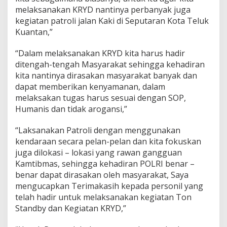
i
melaksanakan KRYD nantinya perbanyak juga
n
kegiatan patroli jalan Kaki di Seputaran Kota Teluk
g
S
Kuantan,”
y
s
“Dalam melaksanakan KRYD kita harus hadir
t
ditengah-tengah Masyarakat sehingga kehadiran
e
kita nantinya dirasakan masyarakat banyak dan
m
P
dapat memberikan kenyamanan, dalam
e
melaksakan tugas harus sesuai dengan SOP,
m
Humanis dan tidak arogansi,”
i
l
“Laksanakan Patroli dengan menggunakan
u
D
kendaraan secara pelan-pelan dan kita fokuskan
a
juga dilokasi – lokasi yang rawan gangguan
m
Kamtibmas, sehingga kehadiran POLRI benar –
a
benar dapat dirasakan oleh masyarakat, Saya
i
2
mengucapkan Terimakasih kepada personil yang
0
telah hadir untuk melaksanakan kegiatan Ton
2
Standby dan Kegiatan KRYD,”
4