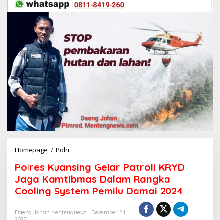
Homepage
/
Polri
P
o
Polres Kuansing Gelar Patroli KRYD
l
r
Jaga Kamtibmas Dalam Rangka
e
Cooling System Pemilu Damai 2024
s
K
u
Daeng Johan Mentengnews
Desember 24,
2023