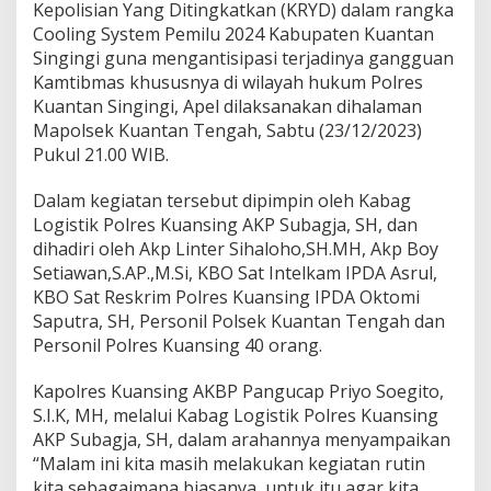
a
Kepolisian Yang Ditingkatkan (KRYD) dalam rangka
K
Cooling System Pemilu 2024 Kabupaten Kuantan
a
Singingi guna mengantisipasi terjadinya gangguan
m
Kamtibmas khususnya di wilayah hukum Polres
t
i
Kuantan Singingi, Apel dilaksanakan dihalaman
b
Mapolsek Kuantan Tengah, Sabtu (23/12/2023)
m
Pukul 21.00 WIB.
a
s
Dalam kegiatan tersebut dipimpin oleh Kabag
D
a
Logistik Polres Kuansing AKP Subagja, SH, dan
l
dihadiri oleh Akp Linter Sihaloho,SH.MH, Akp Boy
a
Setiawan,S.AP.,M.Si, KBO Sat Intelkam IPDA Asrul,
m
KBO Sat Reskrim Polres Kuansing IPDA Oktomi
R
a
Saputra, SH, Personil Polsek Kuantan Tengah dan
n
Personil Polres Kuansing 40 orang.
g
k
Kapolres Kuansing AKBP Pangucap Priyo Soegito,
a
S.I.K, MH, melalui Kabag Logistik Polres Kuansing
C
o
AKP Subagja, SH, dalam arahannya menyampaikan
o
“Malam ini kita masih melakukan kegiatan rutin
l
kita sebagaimana biasanya, untuk itu agar kita