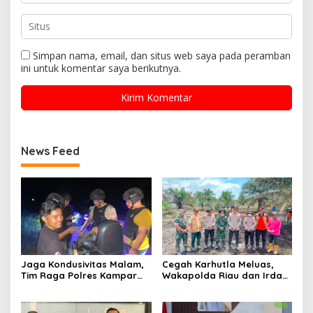
Simpan nama, email, dan situs web saya pada peramban
ini untuk komentar saya berikutnya.
News Feed
Jaga Kondusivitas Malam,
Cegah Karhutla Meluas,
Tim Raga Polres Kampar
Wakapolda Riau dan Irdam
Patroli Kawasan Ramai
XIX/TT Turun Langsung
hingga Lingkar Kantor
Padamkan Api di Pasir
Bupati
Limau Kapas