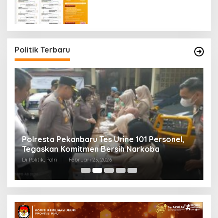
Politik Terbaru
Polresta Pekanbaru Tes Urine 101 Personel,
P
Tegaskan Komitmen Bersih Narkoba
S
Di Politik, Polri
|
Februari 23, 2026
Di 