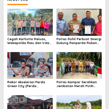
Cegah Karhutla Meluas,
Polres Rohil Perkuat Sinergi
Wakapolda Riau dan Irdam
Dukung Ranperda Rokan
XIX/TT Turun Langsung
Hilir Hijau untuk Lingkungan
Padamkan Api di Pasir
Berkelanjutan
Limau Kapas
Rakor Akselerasi Perda
Polres Kampar Serahkan
Green City (Perda
Jembatan Merah Putih
Lingkungan) Kota
Presisi Hasil Renovasi ke
Pekanbaru Bersama Dinas
Warga Pulau Jambu Kuok
Lingkungan Hidup Kota
Pekanbaru dan Tim Pakar