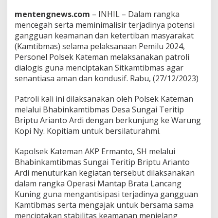
i
a
mentengnews.com
– INHIL – Dalam rangka
l
mencegah serta meminimalisir terjadinya potensi
o
gangguan keamanan dan ketertiban masyarakat
g
i
(Kamtibmas) selama pelaksanaan Pemilu 2024,
s
Personel Polsek Kateman melaksanakan patroli
G
dialogis guna menciptakan Sitkamtibmas agar
u
senantiasa aman dan kondusif. Rabu, (27/12/2023)
n
a
M
Patroli kali ini dilaksanakan oleh Polsek Kateman
e
melalui Bhabinkamtibmas Desa Sungai Teritip
n
Briptu Arianto Ardi dengan berkunjung ke Warung
c
Kopi Ny. Kopitiam untuk bersilaturahmi.
i
p
t
Kapolsek Kateman AKP Ermanto, SH melalui
a
Bhabinkamtibmas Sungai Teritip Briptu Arianto
k
Ardi menuturkan kegiatan tersebut dilaksanakan
a
dalam rangka Operasi Mantap Brata Lancang
n
Kuning guna mengantisipasi terjadinya gangguan
S
i
Kamtibmas serta mengajak untuk bersama sama
t
menciptakan stabilitas keamanan menjelang