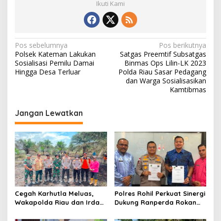
Ikuti Kami
N
Pos sebelumnya
Pos berikutnya
Polsek Kateman Lakukan
Satgas Preemtif Subsatgas
a
Sosialisasi Pemilu Damai
Binmas Ops Lilin-LK 2023
v
Hingga Desa Terluar
Polda Riau Sasar Pedagang
dan Warga Sosialisasikan
i
Kamtibmas
g
Jangan Lewatkan
a
s
i
p
o
s
Cegah Karhutla Meluas,
Polres Rohil Perkuat Sinergi
Wakapolda Riau dan Irdam
Dukung Ranperda Rokan
XIX/TT Turun Langsung
Hilir Hijau untuk Lingkungan
Padamkan Api di Pasir
Berkelanjutan