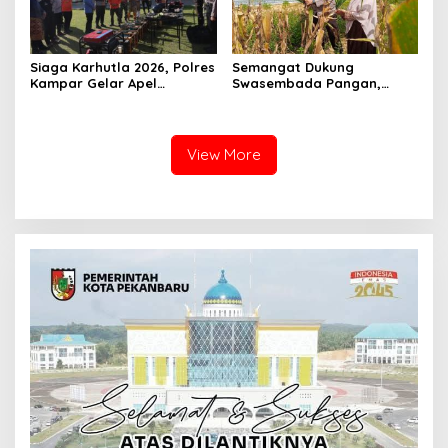
Siaga Karhutla 2026, Polres
Semangat Dukung
Kampar Gelar Apel
Swasembada Pangan,
Bersama TNI dan Instansi
Kapolsek Kampar Turun
Terkait
Langsung Panen Jagung di
Sendayan
View More