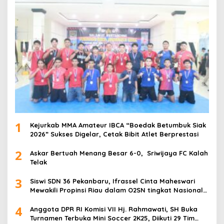
1
Kejurkab MMA Amateur IBCA “Boedak Betumbuk Siak
2026” Sukses Digelar, Cetak Bibit Atlet Berprestasi
2
Askar Bertuah Menang Besar 6-0, Sriwijaya FC Kalah
Telak
3
Siswi SDN 36 Pekanbaru, Ifrassel Cinta Maheswari
Mewakili Propinsi Riau dalam O2SN tingkat Nasional
2025 di Cabor Senam Putri
4
Anggota DPR RI Komisi VII Hj. Rahmawati, SH Buka
Turnamen Terbuka Mini Soccer 2K25, Diikuti 29 Tim