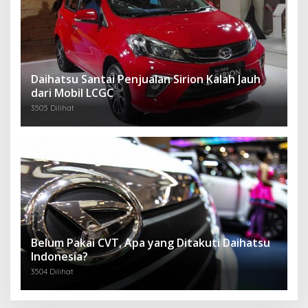
Daihatsu Santai Penjualan Sirion Kalah Jauh
dari Mobil LCGC
3505 Dilihat
Belum Pakai CVT, Apa yang Ditakuti Daihatsu
Indonesia?
3504 Dilihat