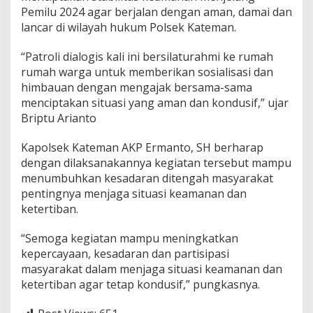
k
Pemilu 2024 agar berjalan dengan aman, damai dan
a
lancar di wilayah hukum Polsek Kateman.
m
t
i
“Patroli dialogis kali ini bersilaturahmi ke rumah
b
rumah warga untuk memberikan sosialisasi dan
m
himbauan dengan mengajak bersama-sama
a
menciptakan situasi yang aman dan kondusif,” ujar
s
A
Briptu Arianto
g
a
Kapolsek Kateman AKP Ermanto, SH berharap
r
dengan dilaksanakannya kegiatan tersebut mampu
S
menumbuhkan kesadaran ditengah masyarakat
e
n
pentingnya menjaga situasi keamanan dan
a
ketertiban.
n
t
“Semoga kegiatan mampu meningkatkan
i
kepercayaan, kesadaran dan partisipasi
a
s
masyarakat dalam menjaga situasi keamanan dan
a
ketertiban agar tetap kondusif,” pungkasnya.
A
m