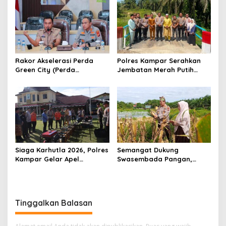
Limau Kapas
Rakor Akselerasi Perda
Polres Kampar Serahkan
Green City (Perda
Jembatan Merah Putih
Lingkungan) Kota
Presisi Hasil Renovasi ke
Pekanbaru Bersama Dinas
Warga Pulau Jambu Kuok
Lingkungan Hidup Kota
Pekanbaru dan Tim Pakar
Siaga Karhutla 2026, Polres
Semangat Dukung
Kampar Gelar Apel
Swasembada Pangan,
Bersama TNI dan Instansi
Kapolsek Kampar Turun
Terkait
Langsung Panen Jagung di
Sendayan
Tinggalkan Balasan