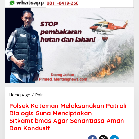
Homepage
/
Polri
P
o
Polsek Kateman Melaksanakan Patroli
l
s
Dialogis Guna Menciptakan
e
Sitkamtibmas Agar Senantiasa Aman
k
Dan Kondusif
K
a