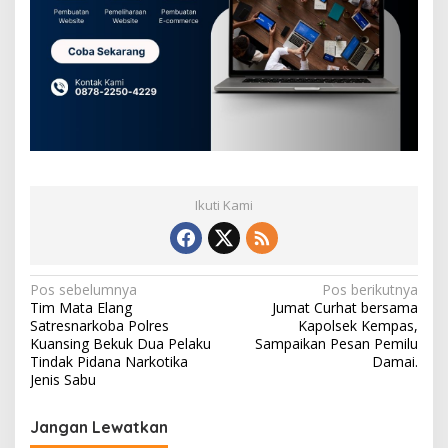
Ikuti Kami
N
Pos sebelumnya
Pos berikutnya
Tim Mata Elang
Jumat Curhat bersama
a
Satresnarkoba Polres
Kapolsek Kempas,
v
Kuansing Bekuk Dua Pelaku
Sampaikan Pesan Pemilu
Tindak Pidana Narkotika
Damai.
i
Jenis Sabu
g
Jangan Lewatkan
a