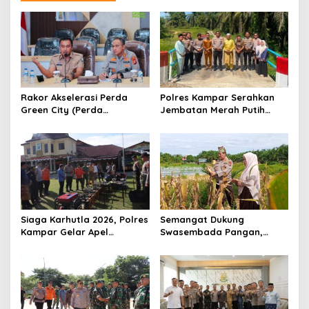
s
i
p
o
s
Rakor Akselerasi Perda
Polres Kampar Serahkan
Green City (Perda
Jembatan Merah Putih
Lingkungan) Kota
Presisi Hasil Renovasi ke
Pekanbaru Bersama Dinas
Warga Pulau Jambu Kuok
Lingkungan Hidup Kota
Pekanbaru dan Tim Pakar
Siaga Karhutla 2026, Polres
Semangat Dukung
Kampar Gelar Apel
Swasembada Pangan,
Bersama TNI dan Instansi
Kapolsek Kampar Turun
Terkait
Langsung Panen Jagung di
Sendayan