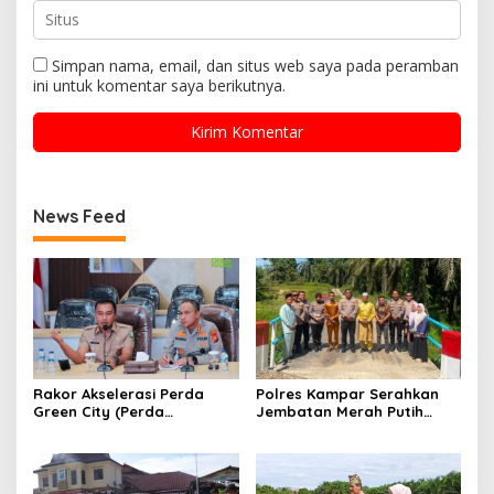
Simpan nama, email, dan situs web saya pada peramban
ini untuk komentar saya berikutnya.
News Feed
Rakor Akselerasi Perda
Polres Kampar Serahkan
Green City (Perda
Jembatan Merah Putih
Lingkungan) Kota
Presisi Hasil Renovasi ke
Pekanbaru Bersama Dinas
Warga Pulau Jambu Kuok
Lingkungan Hidup Kota
Pekanbaru dan Tim Pakar