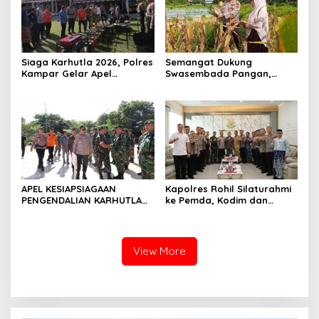
Siaga Karhutla 2026, Polres
Semangat Dukung
Kampar Gelar Apel
Swasembada Pangan,
Bersama TNI dan Instansi
Kapolsek Kampar Turun
Terkait
Langsung Panen Jagung di
Sendayan
APEL KESIAPSIAGAAN
Kapolres Rohil Silaturahmi
PENGENDALIAN KARHUTLA
ke Pemda, Kodim dan
KABUPATEN ROKAN HILIR
Kejari, Perkuat Sinergitas
TAHUN 2026, PERKUAT
dan Soliditas Antar Instansi
SINERGI HADAPI MUSIM
KEMARAU DAN POTENSI EL
View More
NINO