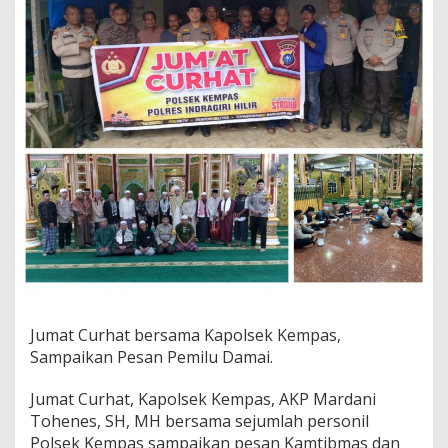
j
u
d
u
l
Jumat Curhat bersama Kapolsek Kempas,
Sampaikan Pesan Pemilu Damai.
Jumat Curhat, Kapolsek Kempas, AKP Mardani
Tohenes, SH, MH bersama sejumlah personil
Polsek Kempas sampaikan pesan Kamtibmas dan