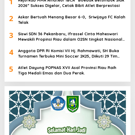
1
Kejurkab MMA Amateur IBCA “Boedak Betumbuk Siak
2026” Sukses Digelar, Cetak Bibit Atlet Berprestasi
2
Askar Bertuah Menang Besar 6-0, Sriwijaya FC Kalah
Telak
3
Siswi SDN 36 Pekanbaru, Ifrassel Cinta Maheswari
Mewakili Propinsi Riau dalam O2SN tingkat Nasional
2025 di Cabor Senam Putri
4
Anggota DPR RI Komisi VII Hj. Rahmawati, SH Buka
Turnamen Terbuka Mini Soccer 2K25, Diikuti 29 Tim
Pria dan Wanita di Kalimantan Utara
5
Atlet Dayung POPNAS XVII Asal Provinsi Riau Raih
Tiga Medali Emas dan Dua Perak.