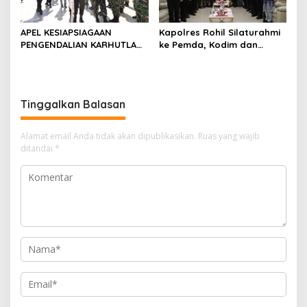
APEL KESIAPSIAGAAN
Kapolres Rohil Silaturahmi
PENGENDALIAN KARHUTLA
ke Pemda, Kodim dan
KABUPATEN ROKAN HILIR
Kejari, Perkuat Sinergitas
TAHUN 2026, PERKUAT
dan Soliditas Antar Instansi
SINERGI HADAPI MUSIM
KEMARAU DAN POTENSI EL
Tinggalkan Balasan
NINO
Alamat email Anda tidak akan dipublikasikan.
Ruas yang wajib
ditandai
*