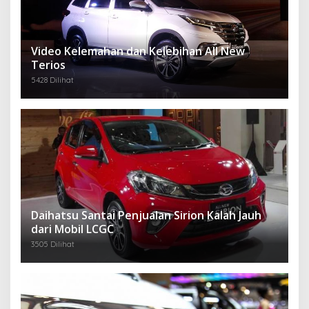
Video Kelemahan dan Kelebihan All New
Terios
5428 Dilihat
Daihatsu Santai Penjualan Sirion Kalah Jauh
dari Mobil LCGC
3505 Dilihat